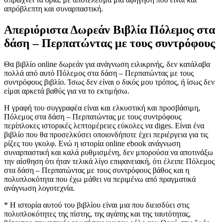
απρόβλεπτη και συναρπαστική.
Απεριόριστα Δωρεάν Βιβλία Πόλεμος στα
δάση – Περπατώντας με τους συντρόφους
Θα βιβλίο online δωρεάν για ανάγνωση ειλικρινής, δεν κατάλαβα
πολλά από αυτό Πόλεμος στα δάση – Περπατώντας με τους
συντρόφους βιβλίο. Ίσως δεν είναι ο δικός μου τρόπος, ή ίσως δεν
είμαι αρκετά βαθύς για να το εκτιμήσω.
Η γραφή του συγγραφέα είναι και ελκυστική και προσβάσιμη,
Πόλεμος στα δάση – Περπατώντας με τους συντρόφους
περίπλοκες ιστορικές λεπτομέρειες εύκολες να diges. Είναι ένα
βιβλίο που θα προσελκύσει οποιονδήποτε έχει περιέργεια για τις
ρίζες του γκολφ. Ενώ η ιστορία online ebook ανάγνωση
συναρπαστική και καλά ρυθμισμένη, δεν μπορούσα να αποτινάξω
την αίσθηση ότι ήταν τελικά λίγο επιφανειακή, ότι έλειπε Πόλεμος
στα δάση – Περπατώντας με τους συντρόφους βάθος και η
πολυπλοκότητα που έχω μάθει να περιμένω από πραγματικά
ανάγνωση λογοτεχνία.
* Η ιστορία αυτού του βιβλίου είναι μια που διεισδύει στις
πολυπλοκότητες της πίστης, της αγάπης και της ταυτότητας,