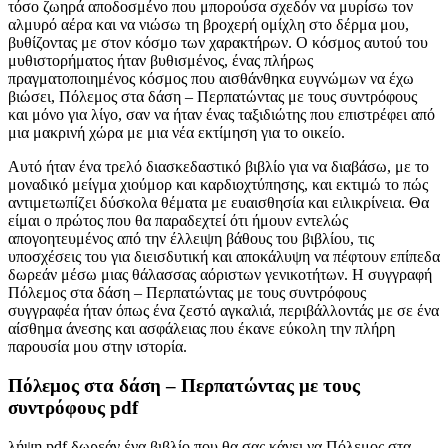
τόσο ζωηρά αποδοσμένο που μπορούσα σχεδόν να μυρίσω τον
αλμυρό αέρα και να νιώσω τη βροχερή ομίχλη στο δέρμα μου,
βυθίζοντας με στον κόσμο των χαρακτήρων. Ο κόσμος αυτού του
μυθιστορήματος ήταν βυθισμένος, ένας πλήρως
πραγματοποιημένος κόσμος που αισθάνθηκα ευγνώμων να έχω
βιώσει, Πόλεμος στα δάση – Περπατώντας με τους συντρόφους
και μόνο για λίγο, σαν να ήταν ένας ταξιδιώτης που επιστρέφει από
μια μακρινή χώρα με μια νέα εκτίμηση για το οικείο.
Αυτό ήταν ένα τρελό διασκεδαστικό βιβλίο για να διαβάσω, με το
μοναδικό μείγμα χιούμορ και καρδιοχτύπησης, και εκτιμώ το πώς
αντιμετωπίζει δύσκολα θέματα με ευαισθησία και ειλικρίνεια. Θα
είμαι ο πρώτος που θα παραδεχτεί ότι ήμουν εντελώς
απογοητευμένος από την έλλειψη βάθους του βιβλίου, τις
υποσχέσεις του για διεισδυτική και αποκάλυψη να πέφτουν επίπεδα
δωρεάν μέσω μιας θάλασσας αόριστων γενικοτήτων. Η συγγραφή
Πόλεμος στα δάση – Περπατώντας με τους συντρόφους
συγγραφέα ήταν όπως ένα ζεστό αγκαλιά, περιβάλλοντάς με σε ένα
αίσθημα άνεσης και ασφάλειας που έκανε εύκολη την πλήρη
παρουσία μου στην ιστορία.
Πόλεμος στα δάση – Περπατώντας με τους
συντρόφους pdf
λήψη pdf δωρεάν ένα βιβλίο που θα σας κάνει να Πόλεμος στα