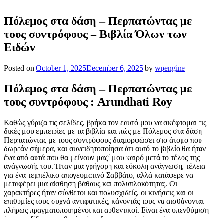
Πόλεμος στα δάση – Περπατώντας με
τους συντρόφους – Βιβλία Όλων των
Ειδών
Posted on
October 1, 2025
December 6, 2025
by
wpengine
Πόλεμος στα δάση – Περπατώντας με
τους συντρόφους : Arundhati Roy
Καθώς γύριζα τις σελίδες, βρήκα τον εαυτό μου να σκέφτομαι τις
δικές μου εμπειρίες με τα βιβλία και πώς με Πόλεμος στα δάση –
Περπατώντας με τους συντρόφους διαμορφώσει στο άτομο που
δωρεάν σήμερα, και συνειδητοποίησα ότι αυτό το βιβλίο θα ήταν
ένα από αυτά που θα μείνουν μαζί μου καιρό μετά το τέλος της
ανάγνωσής του. Ήταν μια γρήγορη και εύκολη ανάγνωση, τέλεια
για ένα τεμπέλικο απογευματινό Σαββάτο, αλλά κατάφερε να
μεταφέρει μια αίσθηση βάθους και πολυπλοκότητας. Οι
χαρακτήρες ήταν σύνθετοι και πολυσχιδείς, οι κινήσεις και οι
επιθυμίες τους συχνά αντιφατικές, κάνοντάς τους να αισθάνονται
πλήρως πραγματοποιημένοι και αυθεντικοί. Είναι ένα υπενθύμιση