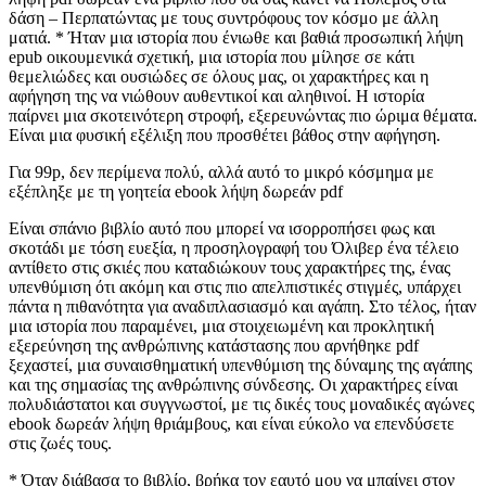
δάση – Περπατώντας με τους συντρόφους τον κόσμο με άλλη
ματιά. * Ήταν μια ιστορία που ένιωθε και βαθιά προσωπική λήψη
epub οικουμενικά σχετική, μια ιστορία που μίλησε σε κάτι
θεμελιώδες και ουσιώδες σε όλους μας, οι χαρακτήρες και η
αφήγηση της να νιώθουν αυθεντικοί και αληθινοί. Η ιστορία
παίρνει μια σκοτεινότερη στροφή, εξερευνώντας πιο ώριμα θέματα.
Είναι μια φυσική εξέλιξη που προσθέτει βάθος στην αφήγηση.
Για 99p, δεν περίμενα πολύ, αλλά αυτό το μικρό κόσμημα με
εξέπληξε με τη γοητεία ebook λήψη δωρεάν pdf
Είναι σπάνιο βιβλίο αυτό που μπορεί να ισορροπήσει φως και
σκοτάδι με τόση ευεξία, η προσηλογραφή του Όλιβερ ένα τέλειο
αντίθετο στις σκιές που καταδιώκουν τους χαρακτήρες της, ένας
υπενθύμιση ότι ακόμη και στις πιο απελπιστικές στιγμές, υπάρχει
πάντα η πιθανότητα για αναδιπλασιασμό και αγάπη. Στο τέλος, ήταν
μια ιστορία που παραμένει, μια στοιχειωμένη και προκλητική
εξερεύνηση της ανθρώπινης κατάστασης που αρνήθηκε pdf
ξεχαστεί, μια συναισθηματική υπενθύμιση της δύναμης της αγάπης
και της σημασίας της ανθρώπινης σύνδεσης. Οι χαρακτήρες είναι
πολυδιάστατοι και συγγνωστοί, με τις δικές τους μοναδικές αγώνες
ebook δωρεάν λήψη θριάμβους, και είναι εύκολο να επενδύσετε
στις ζωές τους.
* Όταν διάβασα το βιβλίο, βρήκα τον εαυτό μου να μπαίνει στον