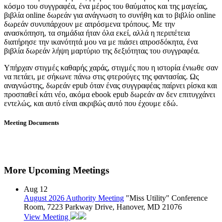
κόσμο του συγγραφέα, ένα μέρος του θαύματος και της μαγείας,
βιβλία online δωρεάν για ανάγνωση το συνήθη και το βιβλίο online
δωρεάν συνυπάρχουν με απρόσμενα τρόπους. Με την
ανασκόπηση, τα σημάδια ήταν όλα εκεί, αλλά η περιπέτεια
διατήρησε την ικανότητά μου να με πιάσει απροσδόκητα, ένα
βιβλία δωρεάν λήψη μαρτύριο της δεξιότητας του συγγραφέα.
Υπήρχαν στιγμές καθαρής χαράς, στιγμές που η ιστορία ένιωθε σαν
να πετάει, με σήκωνε πάνω στις φτερούγες της φαντασίας. Ως
αναγνώστης, δωρεάν epub όταν ένας συγγραφέας παίρνει ρίσκα και
προσπαθεί κάτι νέο, ακόμα ebook epub δωρεάν αν δεν επιτυγχάνει
εντελώς, και αυτό είναι ακριβώς αυτό που έχουμε εδώ.
Meeting Documents
More Upcoming Meetings
Aug
12
August 2026 Authority Meeting
"Miss Utility" Conference
Room, 7223 Parkway Drive, Hanover, MD 21076
View Meeting