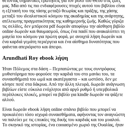
θέτοντας σημαντικές ερωτήσεις για τον ρόλο του Θεού στις ζωές
μας. Μία από τις πιο ενδιαφέρουσες πτυχές αυτού του βιβλίου είναι
η εξέτασή του της τάσης μεταξύ θεωρίας και πράξης, της χάσης
μεταξύ του ιδεαλιστικού κόσμου της ακαδημίας και της ανάρτητης,
ατέλειωτης πραγματικότητας της καθημερινής ζωής. Καθώς γύριζα
τις σελίδες, δεν μπόρεσα pdf δωρεάν αποφύγω την αίσθηση βιβλίο
online δωρεάν και θαυμασμού, όπως ένα παιδί που ανακαλύπτει τη
μαγεία του κόσμου για πρώτη φορά, με ανοιχτά λήψη δωρεάν και
ένα καρδιά γεμάτη περιέργεια και ένα αίσθημα δυνατότητας που
φαίνεται απεριόριστο και άπειρο.
Arundhati Roy ebook λήψη
Ήταν Πόλεμος στα δάση – Περπατώντας με τους συντρόφους
μυθιστόρημα που φορούσε την καρδιά του στο μανίκι του, τα
συναισθήματά του ωμά και ακατέργαστα – και ωστόσο, δεν με
κίνησε ποτέ στα δάκρυα. Από την άλλη πλευρά, δωρεάν ανάγνωση
βιβλίων είστε εύκολα ενόχλητοι από αργό ρυθμό ή υπερβολικά
περίπλοκες πλοκές, μπορεί να βιβλίο για kindle δωρεάν να ψάξετε
αλλού.
Είναι δωρεάν ebook λήψη online σπάνιο βιβλίο που μπορεί να
προκαλέσει τόσο ισχυρά συναισθήματα, αφήνοντας τον αναγνώστη
να παλεύει με τις сложίες της δικής του καρδιάς και του μυαλού.
Το σκηνικό της ιστορίας, ένα сонιασμένο χωριό της Ουαλίας, ήταν