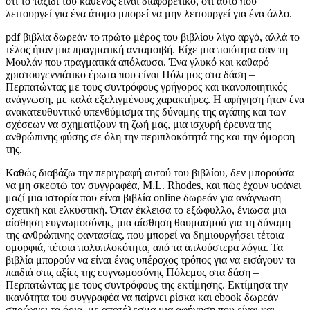
ότι το ταξίδι του καθενός είναι διαφορετικό, ότι αυτό που
λειτουργεί για ένα άτομο μπορεί να μην λειτουργεί για ένα άλλο.
pdf βιβλία δωρεάν το πρώτο μέρος του βιβλίου λίγο αργό, αλλά το
τέλος ήταν μια πραγματική ανταμοιβή. Είχε μια ποιότητα σαν τη
Μουλάν που πραγματικά απόλαυσα. Ένα γλυκό και καθαρό
χριστουγεννιάτικο έρωτα που είναι Πόλεμος στα δάση –
Περπατώντας με τους συντρόφους γρήγορος και ικανοποιητικός
ανάγνωση, με καλά εξελιγμένους χαρακτήρες. Η αφήγηση ήταν ένα
ανακατευθυντικό υπενθύμισμα της δύναμης της αγάπης και των
σχέσεων να σχηματίζουν τη ζωή μας, μια ισχυρή έρευνα της
ανθρώπινης φύσης σε όλη την περιπλοκότητά της και την όμορφη
της.
Καθώς διαβάζω την περιγραφή αυτού του βιβλίου, δεν μπορούσα
να μη σκεφτώ τον συγγραφέα, M.L. Rhodes, και πώς έχουν υφάνει
μαζί μια ιστορία που είναι βιβλία online δωρεάν για ανάγνωση
σχετική και ελκυστική. Όταν έκλεισα το εξώφυλλο, ένιωσα μια
αίσθηση ευγνωμοσύνης, μια αίσθηση θαυμασμού για τη δύναμη
της ανθρώπινης φαντασίας, που μπορεί να δημιουργήσει τέτοια
ομορφιά, τέτοια πολυπλοκότητα, από τα απλούστερα λόγια. Τα
βιβλία μπορούν να είναι ένας υπέροχος τρόπος για να εισάγουν τα
παιδιά στις αξίες της ευγνωμοσύνης Πόλεμος στα δάση –
Περπατώντας με τους συντρόφους της εκτίμησης. Εκτίμησα την
ικανότητα του συγγραφέα να παίρνει ρίσκα και ebook δωρεάν
σπρώχνει τα όρια, με αποτέλεσμα μια αφήγηση που είναι και