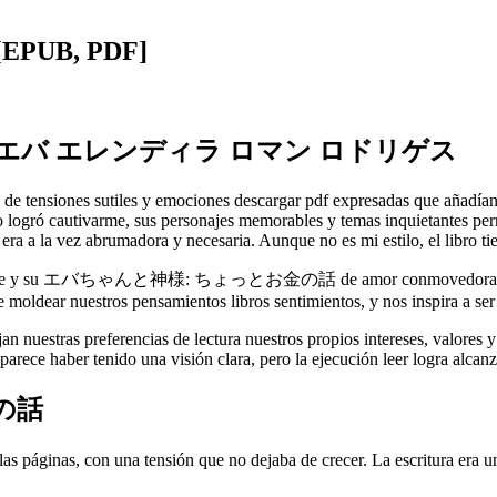
UB, PDF]
 エバ エレンディラ ロマン ロドリゲス
nas de tensiones sutiles y emociones descargar pdf expresadas que añadía
ibro logró cautivarme, sus personajes memorables y temas inquietantes p
e era a la vez abrumadora y necesaria. Aunque no es mi estilo, el libro 
 vibrante y su エバちゃんと神様: ちょっとお金の話 de amor conmovedora. Mientras 
de moldear nuestros pensamientos libros sentimientos, y nos inspira a s
jan nuestras preferencias de lectura nuestros propios intereses, valores 
rece haber tenido una visión clara, pero la ejecución leer logra alcanza
の話
una tensión que no dejaba de crecer. La escritura era una lecci