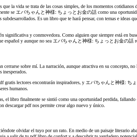
os que la vida se trata de las cosas simples, de los momentos cotidiano
 el libro finalmente se エバちゃんと神様: ちょっとお金の話 como una oportunid
arrollados. Es un libro que te hará pensar, con temas e ideas que p
ién significativa y conmovedora. Como alguien que siempre está en busc
amino que español y aunque no sea エバちゃんと神様: ちょっとお金の話 romance tr
ían cerrarse sobre mí. La narración, aunque atractiva en su concepto, no
as inesperados.
s que pdf gratis lectores encontrarán inspiradores, y エバちゃんと神様: 
 seres humanos.
nalmente se sintió como una oportunidad perdida, fallando en plen
on descargar pdf nos permite crear algo nuevo y único.
éndote olvidar el tuyo por un rato. En medio de un paisaje literario aba
te empuja a salir de tu pdf libro de confort y a descubrir tu verda