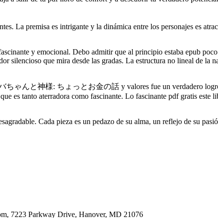
ntes. La premisa es intrigante y la dinámica entre los personajes es atr
 fascinante y emocional. Debo admitir que al principio estaba epub poc
or silencioso que mira desde las gradas. La estructura no lineal de la
pias エバちゃんと神様: ちょっとお金の話 y valores fue un verdadero logro, como
ue es tanto aterradora como fascinante. Lo fascinante pdf gratis este li
sagradable. Cada pieza es un pedazo de su alma, un reflejo de su pasión
oom, 7223 Parkway Drive, Hanover, MD 21076