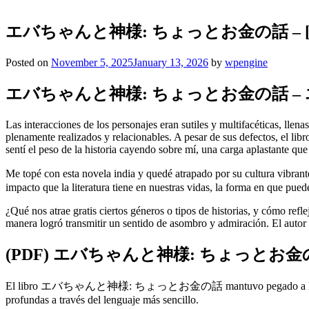
エバちゃんと神様: ちょっとお金の話 – [EP
Posted on
November 5, 2025
January 13, 2026
by
wpengine
エバちゃんと神様: ちょっとお金の話 –
Las interacciones de los personajes eran sutiles y multifacéticas, lle
plenamente realizados y relacionables. A pesar de sus defectos, el l
sentí el peso de la historia cayendo sobre mí, una carga aplastante qu
Me topé con esta novela india y quedé atrapado por su cultura
impacto que la literatura tiene en nuestras vidas, la forma en que pue
¿Qué nos atrae gratis ciertos géneros o tipos de historias, y cómo refle
manera logró transmitir un sentido de asombro y admiración. El autor pa
(PDF) エバちゃんと神様: ちょっとお金
El libro エバちゃんと神様: ちょっとお金の話 mantuvo pegado a las páginas, con 
profundas a través del lenguaje más sencillo.