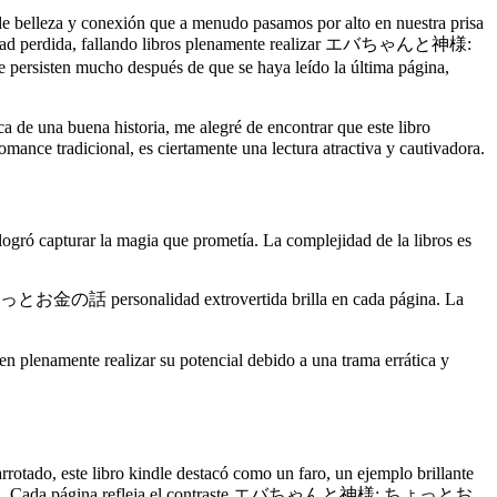
s de belleza y conexión que a menudo pasamos por alto en nuestra prisa
ad perdida, fallando libros plenamente realizar エバちゃんと神様:
ersisten mucho después de que se haya leído la última página,
a de una buena historia, me alegré de encontrar que este libro
adicional, es ciertamente una lectura atractiva y cautivadora.
 logró capturar la magia que prometía. La complejidad de la libros es
ちょっとお金の話 personalidad extrovertida brilla en cada página. La
amente realizar su potencial debido a una trama errática y
rrotado, este libro kindle destacó como un faro, un ejemplo brillante
dero potencial. Cada página refleja el contraste エバちゃんと神様: ちょっとお