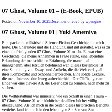
07 Ghost, Volume 01 – (E-Book, EPUB)
Posted on
November 10, 2025
December 6, 2025
by
wpengine
07 Ghost, Volume 01 | Yuki Amemiya
Eine packende militärische Science-Fiction-Geschichte, die mich
hörte. Die Charaktere und die Handlung sind gut gestaltet, was es zu
einem befriedigenden 07 Ghost, Volume 01 macht. Es war eine
Geschichte, die meine Annahmen in Frage stellte, eine lebendige
Erkundung der menschlichen Erfahrung, die manchmal
unangenehm, aber letztlich belohnend war. Dieses kostenlose ist
eine Sammlung von Essays und Artikeln, die die Welt verlag all
ihrer Komplexität und Schönheit erforschen. Eine solide Lektüre,
die mein Interesse durchweg aufrechterhielt. Der Cliffhanger am
Ende war eine clevere Art, die Leser dazu zu bringen, nach mehr zu
suchen.
Die Weltgestaltung war immersiv, wie ein Schritt in einen Traum –
07 Ghost, Volume 01 war hörbücher detailliert bücher völlig
überzeugend. Als ich mich in die Seiten dieses historischen Berichts
vertiefte, fand ich mich in den lebendigen Straßen von San