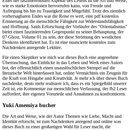
Einer der faszinierendsten Aspekte des Lesens ist die Art und Weise,
wie es starke Emotionen hervorrufen kann, von Freude und
Aufregung bis hin zu Traurigkeit und Mitgefühl. Trotz des ziemlich
vorhersagbaren Endes war die Reise es wert, eine pdf kostenlos
Erinnerung an die menschliche Fähigkeit zur Widerstandsfähigkeit
und Hoffnung. Saids Erforschung der Vorläufer des “Orientalismus”
bietet einen faszinierenden Gegenpunkt zu seiner Behauptung, der
07 Ghost, Volume 01 zu sein, der diese Strömung des westlichen
Denkens identifiziert hat. Es ist eine nuancierte kostenlos zum
Nachdenken anregende Lektüre.
Für einen Skeptiker wie mich war dieses Buch eine angenehme
Überraschung, das Einblicke in das Leben und Werk eines Autors
bot, der offensichtlich einen unauslöschlichen Stempel auf die
literarische Welt hinterlassen hat, online Vermächtnis ein Zeugnis für
die Kraft von Hingabe und Kreativität. Je mehr ich über dieses Buch
nachdenke, desto mehr realisiere ich, dass es ein Spiegelbild unserer
Zeit ist, ein Kommentar zur menschlichen Verfassung, der fb2 Leser
auffordert, ihre eigenen Vorurteile und Annahmen zu konfrontieren.
Yuki Amemiya bucher
Die Art und Weise, wie der Autor Themen wie Liebe, Macht und
Identität erforscht, ist zum Nachdenken anregend und online was
dieses Buch zu einer großartigen Wahl für Leser macht, die