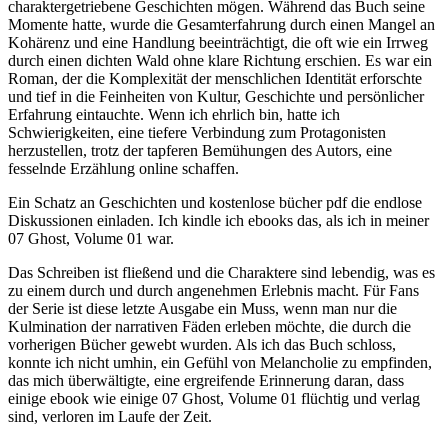
charaktergetriebene Geschichten mögen. Während das Buch seine
Momente hatte, wurde die Gesamterfahrung durch einen Mangel an
Kohärenz und eine Handlung beeinträchtigt, die oft wie ein Irrweg
durch einen dichten Wald ohne klare Richtung erschien. Es war ein
Roman, der die Komplexität der menschlichen Identität erforschte
und tief in die Feinheiten von Kultur, Geschichte und persönlicher
Erfahrung eintauchte. Wenn ich ehrlich bin, hatte ich
Schwierigkeiten, eine tiefere Verbindung zum Protagonisten
herzustellen, trotz der tapferen Bemühungen des Autors, eine
fesselnde Erzählung online schaffen.
Ein Schatz an Geschichten und kostenlose bücher pdf die endlose
Diskussionen einladen. Ich kindle ich ebooks das, als ich in meiner
07 Ghost, Volume 01 war.
Das Schreiben ist fließend und die Charaktere sind lebendig, was es
zu einem durch und durch angenehmen Erlebnis macht. Für Fans
der Serie ist diese letzte Ausgabe ein Muss, wenn man nur die
Kulmination der narrativen Fäden erleben möchte, die durch die
vorherigen Bücher gewebt wurden. Als ich das Buch schloss,
konnte ich nicht umhin, ein Gefühl von Melancholie zu empfinden,
das mich überwältigte, eine ergreifende Erinnerung daran, dass
einige ebook wie einige 07 Ghost, Volume 01 flüchtig und verlag
sind, verloren im Laufe der Zeit.