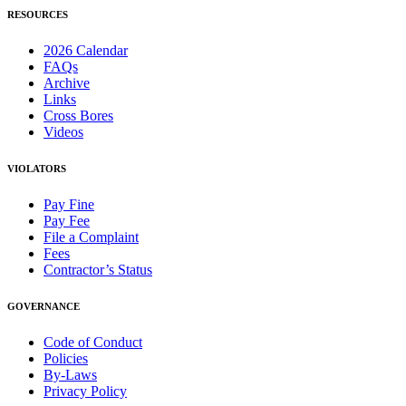
RESOURCES
2026 Calendar
FAQs
Archive
Links
Cross Bores
Videos
VIOLATORS
Pay Fine
Pay Fee
File a Complaint
Fees
Contractor’s Status
GOVERNANCE
Code of Conduct
Policies
By-Laws
Privacy Policy