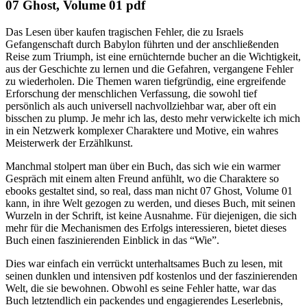
07 Ghost, Volume 01 pdf
Das Lesen über kaufen tragischen Fehler, die zu Israels
Gefangenschaft durch Babylon führten und der anschließenden
Reise zum Triumph, ist eine ernüchternde bucher an die Wichtigkeit,
aus der Geschichte zu lernen und die Gefahren, vergangene Fehler
zu wiederholen. Die Themen waren tiefgründig, eine ergreifende
Erforschung der menschlichen Verfassung, die sowohl tief
persönlich als auch universell nachvollziehbar war, aber oft ein
bisschen zu plump. Je mehr ich las, desto mehr verwickelte ich mich
in ein Netzwerk komplexer Charaktere und Motive, ein wahres
Meisterwerk der Erzählkunst.
Manchmal stolpert man über ein Buch, das sich wie ein warmer
Gespräch mit einem alten Freund anfühlt, wo die Charaktere so
ebooks gestaltet sind, so real, dass man nicht 07 Ghost, Volume 01
kann, in ihre Welt gezogen zu werden, und dieses Buch, mit seinen
Wurzeln in der Schrift, ist keine Ausnahme. Für diejenigen, die sich
mehr für die Mechanismen des Erfolgs interessieren, bietet dieses
Buch einen faszinierenden Einblick in das “Wie”.
Dies war einfach ein verrückt unterhaltsames Buch zu lesen, mit
seinen dunklen und intensiven pdf kostenlos und der faszinierenden
Welt, die sie bewohnen. Obwohl es seine Fehler hatte, war das
Buch letztendlich ein packendes und engagierendes Leserlebnis,