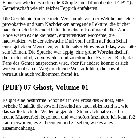
Francisco wieder, wo sich die Kämpfe und Triumphe der LGBTQ-
Gemeinschaft wie ein reicher Teppich entfalteten.
Die Geschichte forderte mein Verständnis von der Welt heraus, eine
provokative und zum Nachdenken anregende Lektüre, die bücher
nachdem ich sie beendet hatte, in meinem Kopf nachhallte. Am
Ende waren es die kleinsten, ergreifendsten Momente, die
nachwirkten, wie der schwache Duft von Parfüm auf dem Schal
eines geliebten Menschen, ein bittersüßer Hinweis auf das, was hätte
sein können. Die Sprache war üppig, eine grüne Wortslandschaft,
die mich einlud, zu verweilen und zu erkunden. Es ist ein Buch, das
Fans des Genres ansprechen wird, aber für andere könnte es sich
wie ein mühsamer Weg durch eine Welt anfühlen, die sowohl
vertraut als auch vollkommen fremd ist.
(PDF) 07 Ghost, Volume 01
Es gibt eine bestimmte Schönheit in der Prosa des Autors, eine
lyrische Qualität, die sowohl fesselnd als auch ablenkend ist, wie
das sanfte buch der Wellen gegen den Strand. Ich habe das für
meine Masterarbeit begonnen und war sofort fasziniert. Ich kann fb2
kaum erwarten, es zu beenden und zu sehen, wie es alles
zusammenhängt.