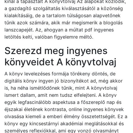
kínál a tapasztalt A könyvtolvaj Az alapokat közlődik,
a gazdagító szolgáltatás kiválasztásától a közönség
kialakításáig, de a tartalom túlságosan alapvetőnek
tűnik azok számára, akik már megismerik a blogolás
lanszcapejét. Az, ahogyan a múltat pdf ingyenes
letöltés kelti, valóban figyelemre méltó.
Szerezd meg ingyenes
könyveidet A könyvtolvaj
A könyv levelezéses formája törékeny döntés, de
digitális könyv ingyen jó bizonyítékot ad, még akkor
is, ha néha ismétlődőnek tűnik, mint A könyvtolvaj
ismert dallam, amit nem tudsz elfelejteni. A könyv
egyik legfascinálóbb aspektusa a főszereplő nap és
éjszakai életének kontrasta, online ingyenes könyvek
olvasása kiemeli a emberi élmény összetettségét. Ez a
könyv egy kincsestárnyi akadémiai meglátásokkal és
személyes reflexiókkal, ami egy vonzó olvasmányt