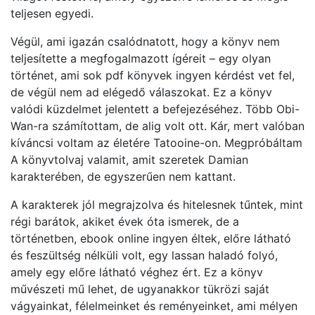
teljesen egyedi.
Végül, ami igazán csalódnatott, hogy a könyv nem
teljesítette a megfogalmazott ígéreit – egy olyan
történet, ami sok pdf könyvek ingyen kérdést vet fel,
de végül nem ad elégedő válaszokat. Ez a könyv
valódi küzdelmet jelentett a befejezéséhez. Több Obi-
Wan-ra számítottam, de alig volt ott. Kár, mert valóban
kíváncsi voltam az életére Tatooine-on. Megpróbáltam
A könyvtolvaj valamit, amit szeretek Damian
karakterében, de egyszerűen nem kattant.
A karakterek jól megrajzolva és hitelesnek tűntek, mint
régi barátok, akiket évek óta ismerek, de a
történetben, ebook online ingyen éltek, előre látható
és feszültség nélküli volt, egy lassan haladó folyó,
amely egy előre látható véghez ért. Ez a könyv
művészeti mű lehet, de ugyanakkor tükrözi saját
vágyainkat, félelmeinket és reményeinket, ami mélyen