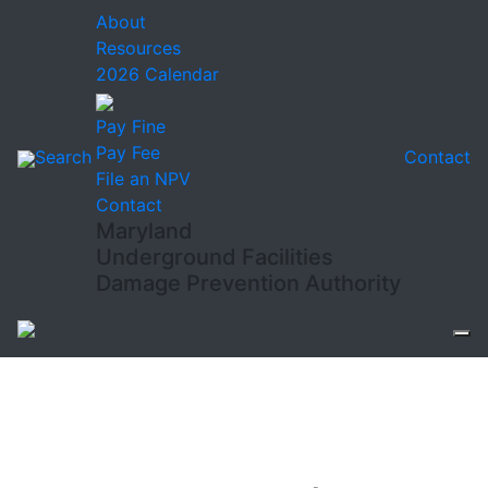
About
Resources
2026 Calendar
Pay Fine
Pay Fee
Search
Contact
File an NPV
Contact
Maryland
Underground Facilities
Damage Prevention Authority