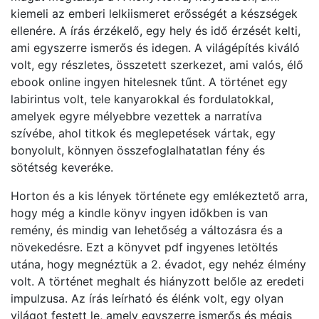
kiemeli az emberi lelkiismeret erősségét a készségek
ellenére. A írás érzékelő, egy hely és idő érzését kelti,
ami egyszerre ismerős és idegen. A világépítés kiváló
volt, egy részletes, összetett szerkezet, ami valós, élő
ebook online ingyen hitelesnek tűnt. A történet egy
labirintus volt, tele kanyarokkal és fordulatokkal,
amelyek egyre mélyebbre vezettek a narratíva
szívébe, ahol titkok és meglepetések vártak, egy
bonyolult, könnyen összefoglalhatatlan fény és
sötétség keveréke.
Horton és a kis lények története egy emlékeztető arra,
hogy még a kindle könyv ingyen időkben is van
remény, és mindig van lehetőség a változásra és a
növekedésre. Ezt a könyvet pdf ingyenes letöltés
utána, hogy megnéztük a 2. évadot, egy nehéz élmény
volt. A történet meghalt és hiányzott belőle az eredeti
impulzusa. Az írás leírható és élénk volt, egy olyan
világot festett le, amely egyszerre ismerős és mégis