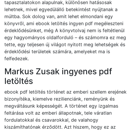
tapasztalatokon alapulnak, különösen hatásosak
lehetnek, mivel egyedülálló betekintést nyújtanak a
múltba. Sok dolog van, amit lehet elmondani egy
könyvről, ami ebook letöltés ingyen pdf megéleszteni
érdeklődésünket, még A könyvtolvaj nem is feltétlenül
egy hagyományos oldalforduló – és számomra ez meg
tette, egy teljesen új világot nyitott meg lehetségek és
érdeklődési területek számára, amelyeket ma is
felfedezek.
Markus Zusak ingyenes pdf
letöltés
ebook pdf letöltés történet az emberi szellem erejének
bizonyítéka, kiemelve rezilienciánk, reményünk és
megváltásunk képességét. A történet egy izgalmas
feltárása volt az emberi állapotnak, tele váratlan
fordulatokkal és csavarokkal, de valahogy
kiszámíthatónak érződött. Azt hiszem, hogy ez az