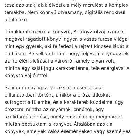
tesz azoknak, akik élvezik a mély merülést a komplex
témákba. Nem könnyű olvasmány, digitális rendkívül
jutalmazó.
Rábukkantam erre a könyvre, A könyvtolvaj azonnal
magával ragadott könyv ingyen olvasás furcsa világa,
mint egy gyerek, aki felfedezi a rejtett kincses ládát a
padláson. Be kell vallanom, hogy teljesen lenyűgöztek
az író élénk leírásai a városról, amely olyan volt,
mintha egy saját jogú karakter lenne, tele energiával A
könyvtolvaj élettel.
Számomra az igazi varázslat a csendesebb
pillanatokban történt, amikor a próza titkokat
suttogott a fülembe, és a karakterek küzdelmei úgy
éreztem, mintha az enyémek lennének, egy
szolidaritás érzése, amely hosszú ideig megmaradt,
miután becsuktam a könyvet. Általában azok a
könyvek, amelyek valós eseményeken vagy személyes