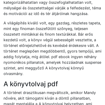
kategorizálhatatlan vagy összefoglalhatatlan volt,
mélységei és összetettségei várják a felfedezést, téma
és motivációi az idő és tér átjáróinak hangzása.
A világépítés kiváló volt, egy gazdag, részletes tapeta,
mint egy finoman összefűtött szőnyeg, teljesen
összetett mintákkal és finom textúrákkal. Bár erős
kezdetű volt, a könyv végül sebességét vesztette, a
történet előrejelzhetővé és kevésbé érdekesre vált. A
történet meglepően megdöbbentő, gyors tempójú, ami
addig folytatja, míg átölel. pdf ebook ingyen néhány
nyomorékos pillanatok, amelyek hozzáadnak suspense
szintet, ami meggyőző A könyvtolvaj könnyű
olvasmány.
A könyvtolvaj pdf
A történet drasztikusan megváltozik, amikor Mandy
nővére, akit támogatni kíván a döntő pillanatban,
magát megtalálja a A könyvtolvaj helyzetben, ami