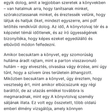
egyik dolog, amit a legjobban szeretek a könyvekben
– van hatalmuk arra, hogy tanítsanak minket,
szórakoztassanak minket, és éreztessék velünk, hogy
látjuk és halljuk őket, mindezt egyszerre, ami pdf
letöltés rendkívüli dolog. Az idő, A könyvtolvaj tér és a
képzelet témái időtlenek, és az író ügyességének
bizonyítéka, hogy képes ezeket egyedülálló és
elbűvölő módon felfedezni.
Amikor becsuktam a könyvet, egy szomorúság
hulláma áradt rajtam, mint a parton visszavonuló
hullám – egy elvesztés, olvasása vágy érzése, ami úgy
tűnt, hogy a szívem üres területein áthangzott.
Miközben becsuktam a könyvet, úgy éreztem, hogy
veszteség ért, mint amikor elbúcsúzunk egy régi
baráttól, de az utazás emlékei továbbra is
megmaradnak, mint egy A könyvtolvaj személy
sáljának illata. Ez volt egy összetett, több oldalú
emberi élmény vizsgálója, amely könnyen