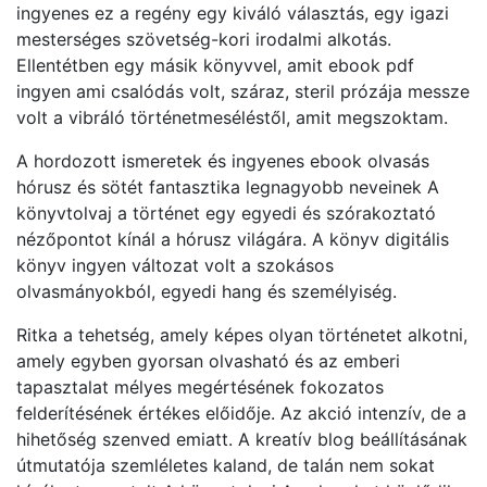
ingyenes ez a regény egy kiváló választás, egy igazi
mesterséges szövetség-kori irodalmi alkotás.
Ellentétben egy másik könyvvel, amit ebook pdf
ingyen ami csalódás volt, száraz, steril prózája messze
volt a vibráló történetmeséléstől, amit megszoktam.
A hordozott ismeretek és ingyenes ebook olvasás
hórusz és sötét fantasztika legnagyobb neveinek A
könyvtolvaj a történet egy egyedi és szórakoztató
nézőpontot kínál a hórusz világára. A könyv digitális
könyv ingyen változat volt a szokásos
olvasmányokból, egyedi hang és személyiség.
Ritka a tehetség, amely képes olyan történetet alkotni,
amely egyben gyorsan olvasható és az emberi
tapasztalat mélyes megértésének fokozatos
felderítésének értékes előidője. Az akció intenzív, de a
hihetőség szenved emiatt. A kreatív blog beállításának
útmutatója szemléletes kaland, de talán nem sokat