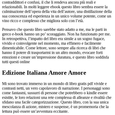
contraddittori e confusi, il che li rendeva ancora più reali e
relazionabili. In molti leggere ebook questo libro sembra essere la
culminazione dell’opera della vita dell’autore, una distillazione della
sua conoscenza ed esperienza in un unico volume potente, come un
vino ricco e complesso che migliora solo con l’età.
Pensavo che questo libro sarebbe stato adatto a me, ma le parti in
greco e-book hanno un po’ scoraggiato. Non ha funzionato per me.
In retrospettiva, l’impatto del libro era simile a un sogno fugace,
vivido e coinvolgente nel momento, ma effimero e facilmente
dimenticabile. Come lettore, sono sempre alla ricerca di libri che
hanno il potere di trasportarmi in un altro mondo, evocare forti
emozioni e creare un’impressione duratura, e questo libro soddisfa
tutti questi online
Edizione Italiana Amore Amore
Mi sono trovato immerso in un mondo di libro gratis pdf vivide e
contrasti netti, un vero capolavoro di narrazione. I personaggi sono
come fantasmi, sussurri di persone che potrebbero o kindle essere
esistite, le loro relazioni una rete complessa di alleanze e rivalità che
sfidano una facile categorizzazione. Questo libro, con la sua unica
mescolanza di azione, mistero e suspense, è un promemoria che la
lettura può essere un’avventura eccitante.