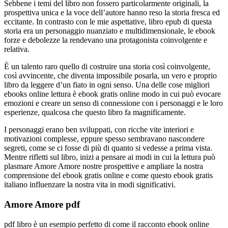
Sebbene i temi del libro non fossero particolarmente originali, la
prospettiva unica e la voce dell’autore hanno reso la storia fresca ed
eccitante. In contrasto con le mie aspettative, libro epub di questa
storia era un personaggio nuanziato e multidimensionale, le ebook
forze e debolezze la rendevano una protagonista coinvolgente e
relativa.
È un talento raro quello di costruire una storia così coinvolgente,
così avvincente, che diventa impossibile posarla, un vero e proprio
libro da leggere d’un fiato in ogni senso. Una delle cose migliori
ebooks online lettura è ebook gratis online modo in cui può evocare
emozioni e creare un senso di connessione con i personaggi e le loro
esperienze, qualcosa che questo libro fa magnificamente.
I personaggi erano ben sviluppati, con ricche vite interiori e
motivazioni complesse, eppure spesso sembravano nascondere
segreti, come se ci fosse di più di quanto si vedesse a prima vista.
Mentre rifletti sul libro, inizi a pensare ai modi in cui la lettura può
plasmare Amore Amore nostre prospettive e ampliare la nostra
comprensione del ebook gratis online e come questo ebook gratis
italiano influenzare la nostra vita in modi significativi.
Amore Amore pdf
pdf libro è un esempio perfetto di come il racconto ebook online