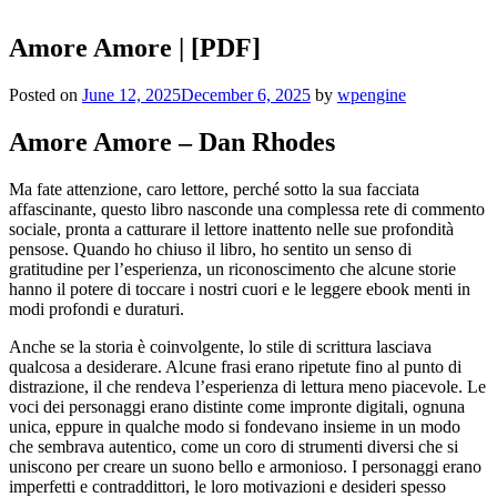
Amore Amore | [PDF]
Posted on
June 12, 2025
December 6, 2025
by
wpengine
Amore Amore – Dan Rhodes
Ma fate attenzione, caro lettore, perché sotto la sua facciata
affascinante, questo libro nasconde una complessa rete di commento
sociale, pronta a catturare il lettore inattento nelle sue profondità
pensose. Quando ho chiuso il libro, ho sentito un senso di
gratitudine per l’esperienza, un riconoscimento che alcune storie
hanno il potere di toccare i nostri cuori e le leggere ebook menti in
modi profondi e duraturi.
Anche se la storia è coinvolgente, lo stile di scrittura lasciava
qualcosa a desiderare. Alcune frasi erano ripetute fino al punto di
distrazione, il che rendeva l’esperienza di lettura meno piacevole. Le
voci dei personaggi erano distinte come impronte digitali, ognuna
unica, eppure in qualche modo si fondevano insieme in un modo
che sembrava autentico, come un coro di strumenti diversi che si
uniscono per creare un suono bello e armonioso. I personaggi erano
imperfetti e contraddittori, le loro motivazioni e desideri spesso