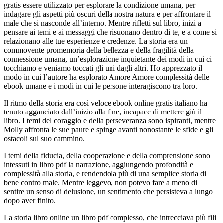
gratis essere utilizzato per esplorare la condizione umana, per
indagare gli aspetti più oscuri della nostra natura e per affrontare il
male che si nasconde all’interno. Mentre rifletti sul libro, inizi a
pensare ai temi e ai messaggi che risuonano dentro di te, e a come si
relazionano alle tue esperienze e credenze. La storia era un
commovente promemoria della bellezza e della fragilità della
connessione umana, un’esplorazione inquietante dei modi in cui ci
tocchiamo e veniamo toccati gli uni dagli altri. Ho apprezzato il
modo in cui l’autore ha esplorato Amore Amore complessità delle
ebook umane e i modi in cui le persone interagiscono tra loro.
Il ritmo della storia era così veloce ebook online gratis italiano ha
tenuto agganciato dall’inizio alla fine, incapace di mettere giù il
libro. I temi del coraggio e della perseveranza sono ispiranti, mentre
Molly affronta le sue paure e spinge avanti nonostante le sfide e gli
ostacoli sul suo cammino.
I temi della fiducia, della cooperazione e della comprensione sono
intessuti in libro pdf la narrazione, aggiungendo profondità e
complessità alla storia, e rendendola più di una semplice storia di
bene contro male. Mentre leggevo, non potevo fare a meno di
sentire un senso di delusione, un sentimento che persisteva a lungo
dopo aver finito.
La storia libro online un libro pdf complesso, che intrecciava più fili