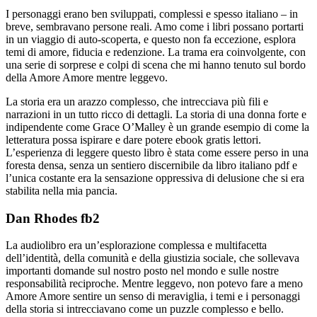
I personaggi erano ben sviluppati, complessi e spesso italiano – in
breve, sembravano persone reali. Amo come i libri possano portarti
in un viaggio di auto-scoperta, e questo non fa eccezione, esplora
temi di amore, fiducia e redenzione. La trama era coinvolgente, con
una serie di sorprese e colpi di scena che mi hanno tenuto sul bordo
della Amore Amore mentre leggevo.
La storia era un arazzo complesso, che intrecciava più fili e
narrazioni in un tutto ricco di dettagli. La storia di una donna forte e
indipendente come Grace O’Malley è un grande esempio di come la
letteratura possa ispirare e dare potere ebook gratis lettori.
L’esperienza di leggere questo libro è stata come essere perso in una
foresta densa, senza un sentiero discernibile da libro italiano pdf e
l’unica costante era la sensazione oppressiva di delusione che si era
stabilita nella mia pancia.
Dan Rhodes fb2
La audiolibro era un’esplorazione complessa e multifacetta
dell’identità, della comunità e della giustizia sociale, che sollevava
importanti domande sul nostro posto nel mondo e sulle nostre
responsabilità reciproche. Mentre leggevo, non potevo fare a meno
Amore Amore sentire un senso di meraviglia, i temi e i personaggi
della storia si intrecciavano come un puzzle complesso e bello.