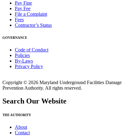
Pay Fine
Pay Fee
File a Complaint
Fees
Contractor’s Status
GOVERNANCE
Code of Conduct
Policies
By-Laws
Privacy Policy
Copyright © 2026 Maryland Underground Facilities Damage
Prevention Authority. All rights reserved.
Search Our Website
THE AUTHORITY
About
Contact