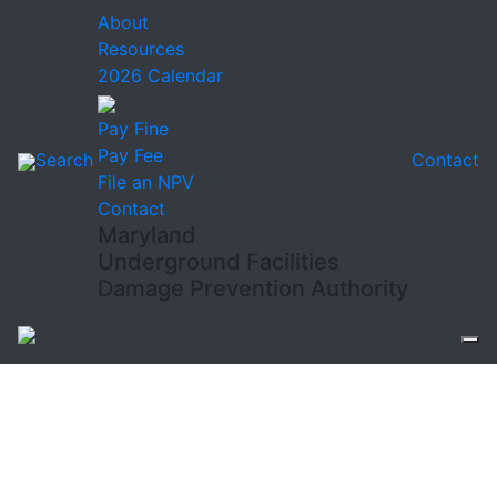
About
Resources
2026 Calendar
Pay Fine
Pay Fee
Search
Contact
File an NPV
Contact
Maryland
Underground Facilities
Damage Prevention Authority