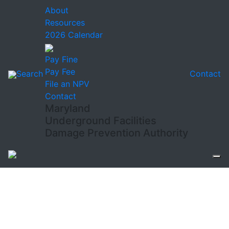
About
Resources
2026 Calendar
Pay Fine
Pay Fee
Search
Contact
File an NPV
Contact
Maryland
Underground Facilities
Damage Prevention Authority