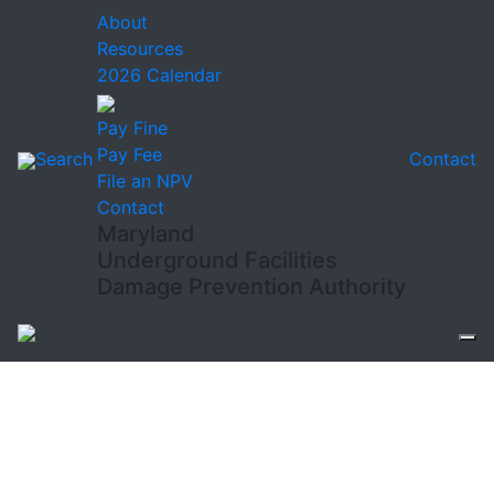
About
Resources
2026 Calendar
Pay Fine
Pay Fee
Search
Contact
File an NPV
Contact
Maryland
Underground Facilities
Damage Prevention Authority