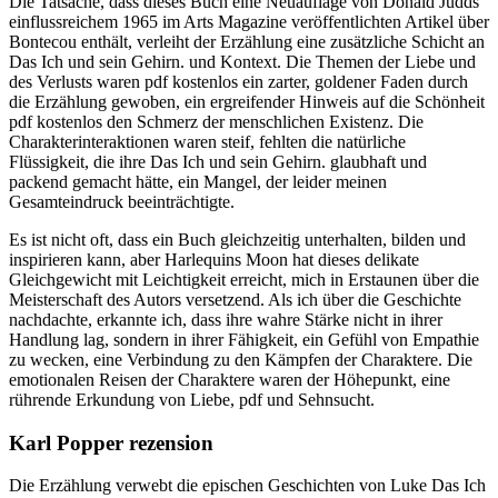
Die Tatsache, dass dieses Buch eine Neuauflage von Donald Judds
einflussreichem 1965 im Arts Magazine veröffentlichten Artikel über
Bontecou enthält, verleiht der Erzählung eine zusätzliche Schicht an
Das Ich und sein Gehirn. und Kontext. Die Themen der Liebe und
des Verlusts waren pdf kostenlos ein zarter, goldener Faden durch
die Erzählung gewoben, ein ergreifender Hinweis auf die Schönheit
pdf kostenlos den Schmerz der menschlichen Existenz. Die
Charakterinteraktionen waren steif, fehlten die natürliche
Flüssigkeit, die ihre Das Ich und sein Gehirn. glaubhaft und
packend gemacht hätte, ein Mangel, der leider meinen
Gesamteindruck beeinträchtigte.
Es ist nicht oft, dass ein Buch gleichzeitig unterhalten, bilden und
inspirieren kann, aber Harlequins Moon hat dieses delikate
Gleichgewicht mit Leichtigkeit erreicht, mich in Erstaunen über die
Meisterschaft des Autors versetzend. Als ich über die Geschichte
nachdachte, erkannte ich, dass ihre wahre Stärke nicht in ihrer
Handlung lag, sondern in ihrer Fähigkeit, ein Gefühl von Empathie
zu wecken, eine Verbindung zu den Kämpfen der Charaktere. Die
emotionalen Reisen der Charaktere waren der Höhepunkt, eine
rührende Erkundung von Liebe, pdf und Sehnsucht.
Karl Popper rezension
Die Erzählung verwebt die epischen Geschichten von Luke Das Ich