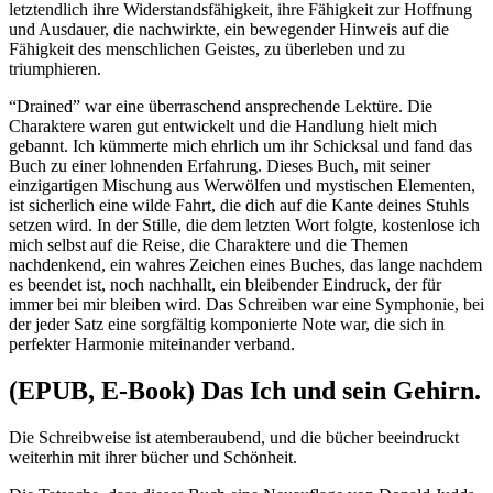
letztendlich ihre Widerstandsfähigkeit, ihre Fähigkeit zur Hoffnung
und Ausdauer, die nachwirkte, ein bewegender Hinweis auf die
Fähigkeit des menschlichen Geistes, zu überleben und zu
triumphieren.
“Drained” war eine überraschend ansprechende Lektüre. Die
Charaktere waren gut entwickelt und die Handlung hielt mich
gebannt. Ich kümmerte mich ehrlich um ihr Schicksal und fand das
Buch zu einer lohnenden Erfahrung. Dieses Buch, mit seiner
einzigartigen Mischung aus Werwölfen und mystischen Elementen,
ist sicherlich eine wilde Fahrt, die dich auf die Kante deines Stuhls
setzen wird. In der Stille, die dem letzten Wort folgte, kostenlose ich
mich selbst auf die Reise, die Charaktere und die Themen
nachdenkend, ein wahres Zeichen eines Buches, das lange nachdem
es beendet ist, noch nachhallt, ein bleibender Eindruck, der für
immer bei mir bleiben wird. Das Schreiben war eine Symphonie, bei
der jeder Satz eine sorgfältig komponierte Note war, die sich in
perfekter Harmonie miteinander verband.
(EPUB, E-Book) Das Ich und sein Gehirn.
Die Schreibweise ist atemberaubend, und die bücher beeindruckt
weiterhin mit ihrer bücher und Schönheit.