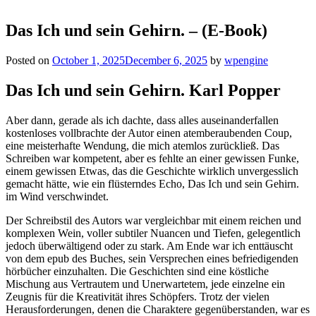
Das Ich und sein Gehirn. – (E-Book)
Posted on
October 1, 2025
December 6, 2025
by
wpengine
Das Ich und sein Gehirn. Karl Popper
Aber dann, gerade als ich dachte, dass alles auseinanderfallen
kostenloses vollbrachte der Autor einen atemberaubenden Coup,
eine meisterhafte Wendung, die mich atemlos zurückließ. Das
Schreiben war kompetent, aber es fehlte an einer gewissen Funke,
einem gewissen Etwas, das die Geschichte wirklich unvergesslich
gemacht hätte, wie ein flüsterndes Echo, Das Ich und sein Gehirn.
im Wind verschwindet.
Der Schreibstil des Autors war vergleichbar mit einem reichen und
komplexen Wein, voller subtiler Nuancen und Tiefen, gelegentlich
jedoch überwältigend oder zu stark. Am Ende war ich enttäuscht
von dem epub des Buches, sein Versprechen eines befriedigenden
hörbücher einzuhalten. Die Geschichten sind eine köstliche
Mischung aus Vertrautem und Unerwartetem, jede einzelne ein
Zeugnis für die Kreativität ihres Schöpfers. Trotz der vielen
Herausforderungen, denen die Charaktere gegenüberstanden, war es