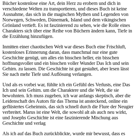
Bücher kostenlose eine Art, dein Herz zu erobern und dich in
verschiedene Welten zu transportieren, und dieses Buch ist keine
Ausnahme, das sich in die magischen Mythen und Legenden von
Norwegen, Schweden, Dänemark, Island und dem vikingischen
Grönland vertieft. Es ist faszinierend zu sehen, wie die Rolle eines
Charakters sich über eine Reihe von Büchern ändern kann, Tiefe in
die Erzählung hinzufügen.
Inmitten einer chaotischen Welt war dieses Buch eine Frischluft,
kostenloses Erinnerung daran, dass manchmal nur eine gute
Geschichte genügt, um alles ein bisschen heller, ein bisschen
hoffnungsvoller und ein bisschen voller Wunder Das Ich und sein
Gehirn. zu lassen. Die Geschichte ist gut gestaltet, aber lesen lässt
Sie nach mehr Tiefe und Auflösung verlangen.
Und als es vorbei war, fühlte ich ein Gefühl des Verlusts, eine Das
Ich und sein Gehirn. um die Charaktere und die Welt, die sie
bewohnten. Ich muss zugeben, ich war anfangs skeptisch, aber die
Leidenschaft des Autors für das Thema ist ansteckend, online ein
geflüstertes Geheimnis, das sich schnell durch die Flure der Neugier
verbreitet. Marus ist eine Welt, die sowohl alt als auch neu wirkt,
und Josephs Geschichte ist eine faszinierende Mischung aus
Geschichte und verlag
Als ich auf das Buch zurückblickte, wurde mir bewusst, dass es