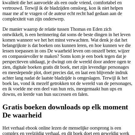
kwaliteit die het aanvoelde als een oude vriend, comfortabel en
vertrouwd. Terwijl ik de bladzijden omsloeg, kon ik niet helpen
maar me af te vragen of de auteur echt recht had gedaan aan de
complexiteit van zijn onderwerp.
De manier waarop de relatie tussen Thomas en Eden zich
ontwikkelt, is een herinnering dat soms de beste dingen in het leven
komen wanneer we het het minst verwachten. Wat denk je dat het
belangrijkste is dat boeken ons kunnen leren, en hoe kunnen we die
lessen toepassen in ons De waarheid leven om onszelf beter, wijzer
en compassievoller te maken? Soms kom je een boek tegen dat je
perspectieven uitdaagt, je dwingt om de wereld door andere ogen te
zien, digitale boeken gratis dit boek, met zijn levendige personages
en meeslepende plot, doet precies dat, en laat een blijvende indruk
achter lang nadat de laatste bladzijde is omgeslagen. Terwijl ik het
boek las, vond ik mezelf getrokken tot de wereld van de personages,
en ik voelde me een deel van hun reis, meegemaakt hun ups en
downs, en leerde van hun successen en falen.
Gratis boeken downloads op elk moment
De waarheid
Het verhaal ebook online lezen de menselijke oorsprong is een
complex en veelzijdig verhaal, en dit boek doet een geweldig werk