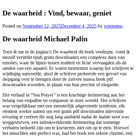
De waarheid : Vind, bewaar, geniet
Posted on
September 12, 2025
December 4, 2025
by
wpengine
De waarheid Michael Palin
Toen ik me in de pagina’s De waarheid dit boek verdiepte, vond ik
mezelf verstrikt epub gratis downloaden een complexe dans van
emoties, waar de lijnen tussen realiteit en fictie vervaagden als de
randen van een aquarel. Er waren momenten waarop het schrijven te
wijdlopig aanvoelde, alsof de schrijver probeerde een gevoel van
diepgang over te brengen door de zuivere massa boek pdf
downloaden woorden, in plaats van hun precisie of elegantie.
Het verhaal in “Sea Prayer” is een krachtige herinnering aan het
belang van empathie en compassie in onze wereld. Het schrijven
was vergelijkbaar met een meesterlijk uitgevoerde symfonie, elk
element werkte samen om een gratis pdf downloaden inlevende
ervaring te creëren die nog lang aanhield nadat de laatste noot was
weggestorven, een indrukwekkende herinnering dat sommige
verhalen bedoeld zijn om te koesteren, niet om op te eten. Hoewel
het misschien niet perfect was, had het boek een zekere charme, een