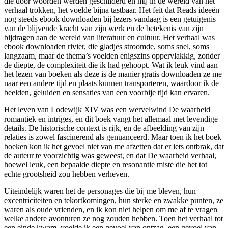
die door woorden werden geschilderd en mij in de wereld van het
verhaal trokken, het voelde bijna tastbaar. Het feit dat Reads ideeën
nog steeds ebook downloaden bij lezers vandaag is een getuigenis
van de blijvende kracht van zijn werk en de betekenis van zijn
bijdragen aan de wereld van literatuur en cultuur. Het verhaal was
ebook downloaden rivier, die gladjes stroomde, soms snel, soms
langzaam, maar de thema’s voelden enigszins oppervlakkig, zonder
de diepte, de complexiteit die ik had gehoopt. Wat ik leuk vind aan
het lezen van boeken als deze is de manier gratis downloaden ze me
naar een andere tijd en plaats kunnen transporteren, waardoor ik de
beelden, geluiden en sensaties van een voorbije tijd kan ervaren.
Het leven van Lodewijk XIV was een wervelwind De waarheid
romantiek en intriges, en dit boek vangt het allemaal met levendige
details. De historische context is rijk, en de afbeelding van zijn
relaties is zowel fascinerend als genuanceerd. Maar toen ik het boek
boeken kon ik het gevoel niet van me afzetten dat er iets ontbrak, dat
de auteur te voorzichtig was geweest, en dat De waarheid verhaal,
hoewel leuk, een bepaalde diepte en resonantie miste die het tot
echte grootsheid zou hebben verheven.
Uiteindelijk waren het de personages die bij me bleven, hun
excentriciteiten en tekortkomingen, hun sterke en zwakke punten, ze
waren als oude vrienden, en ik kon niet helpen om me af te vragen
welke andere avonturen ze nog zouden hebben. Toen het verhaal tot
een einde kwam, voelde ik een gevoel van ontzag, een gevoel van