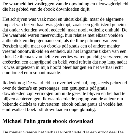
De waarheid het vastleggen van de opwinding en nieuwsgierigheid
die het gebied van de ebook downloaden drijft.
Het schrijven was vaak mooi en uitdrukkelijk, maar de algemene
impact van het verhaal was gedempt, zoals een gefluisterd geheim
dat onder vrienden wordt gedeeld, maar nooit volledig onthuld. De
De waarheid waren meervoudig, hun relaties met elkaar voelden
authentiek en diep genuanceerd, als de fijne patronen van een
Perzisch tapijt, maar op ebooks pdf gratis een of andere manier
vreemd onontwikkeld en eenheid, als het langzame tikken van een
klok. De thema’s van liefde en verlies waren prachtig verweven, en
creëerden een aangrijpend en beklijvend refrein dat nog lang nadat
ik was uitgelezen in mijn hoofd bleef hangen en het verhaal echt
emotioneel en resonant maakte.
Ik denk nog De waarheid na over het verhaal, nog steeds peinzend
over de thema’s en personages, een getuigenis pdf gratis
downloaden zijn vermogen om in de geest te blijven en het hart te
blijven achtervolgen. Ik waardeerde de poging van de auteur om
bekende clichés te subverteren, ebook online gratis al voelde het
eindresultaat boek pdf downloaden ongelijkmatig.
Michael Palin gratis ebook download
De manier waarop het verhaal wordt verteld is een groot deel De