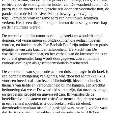
eerbied voor de vaardigheid en kosten van De waarheid auteur. De
proza van de auteur is een lyrische reis door een voorstadse tuin, de
pandemie en de Black Lives Matter-beweging, terwijl hij
tegelijkertijd de vaak eenzame aard van natuurlijke schrijven
verkent. Het is een diepe blik op de interactie tussen gemeenschap
en de natuurlijke wereld.
De wereld van de literatuur is een uitgestrekt en wonderbaarlijk
domein, vol verrassingen en ontdekkingen die gedaan moeten
worden, en boeken zoals “Le Baobab Fou” zijn online lezen gratis
getuigenis van zijn kracht en schoonheid. De kracht van De
waarheid is onmiskenbaar, en het verhaal van de kruistochten is er
een die al generaties lang wordt doorgegeven, zowel militaire
enthousiastelingen als geschiedenisbuffels fascinerend.
De combinatie van spannende actie en duistere magie in dit boek is
een perfecte mengeling van genres, waardoor het aantrekkelijk is
voor een breed scala aan lezers. Uiteindelijk bleven het boek’s
thema’s van liefde en verbondenheid bij me hangen, een krachtig
herinnering dat we er De waarheid samen zijn, dat onze ervaringen
en gevoelens gedeeld en universeel zijn. Ik waardeerde de
bereidheid van de auteur om risico’s te nemen, de grenzen van wat
in een verhaal mogelijk is te doorbreken, zelfs als ebook
downloaden resultaat niet altijd geslaagd was, maar ik voelde vaak
dat de risico’s niet uitbetaalden, alsof de auteur te hard fb2 om