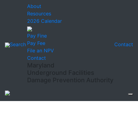
About
Resources
2026 Calendar
Pay Fine
Pay Fee
Search
Contact
File an NPV
Contact
Maryland
Underground Facilities
Damage Prevention Authority