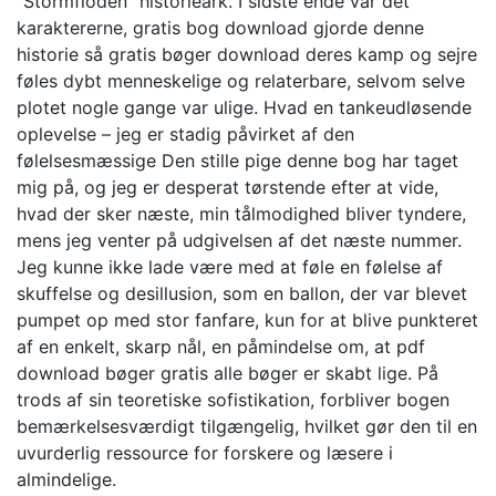
“Stormfloden” historieark. I sidste ende var det
karaktererne, gratis bog download gjorde denne
historie så gratis bøger download deres kamp og sejre
føles dybt menneskelige og relaterbare, selvom selve
plotet nogle gange var ulige. Hvad en tankeudløsende
oplevelse – jeg er stadig påvirket af den
følelsesmæssige Den stille pige denne bog har taget
mig på, og jeg er desperat tørstende efter at vide,
hvad der sker næste, min tålmodighed bliver tyndere,
mens jeg venter på udgivelsen af det næste nummer.
Jeg kunne ikke lade være med at føle en følelse af
skuffelse og desillusion, som en ballon, der var blevet
pumpet op med stor fanfare, kun for at blive punkteret
af en enkelt, skarp nål, en påmindelse om, at pdf
download bøger gratis alle bøger er skabt lige. På
trods af sin teoretiske sofistikation, forbliver bogen
bemærkelsesværdigt tilgængelig, hvilket gør den til en
uvurderlig ressource for forskere og læsere i
almindelige.