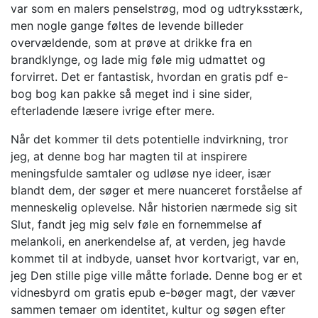
var som en malers penselstrøg, mod og udtryksstærk,
men nogle gange føltes de levende billeder
overvældende, som at prøve at drikke fra en
brandklynge, og lade mig føle mig udmattet og
forvirret. Det er fantastisk, hvordan en gratis pdf e-
bog bog kan pakke så meget ind i sine sider,
efterladende læsere ivrige efter mere.
Når det kommer til dets potentielle indvirkning, tror
jeg, at denne bog har magten til at inspirere
meningsfulde samtaler og udløse nye ideer, især
blandt dem, der søger et mere nuanceret forståelse af
menneskelig oplevelse. Når historien nærmede sig sit
Slut, fandt jeg mig selv føle en fornemmelse af
melankoli, en anerkendelse af, at verden, jeg havde
kommet til at indbyde, uanset hvor kortvarigt, var en,
jeg Den stille pige ville måtte forlade. Denne bog er et
vidnesbyrd om gratis epub e-bøger magt, der væver
sammen temaer om identitet, kultur og søgen efter