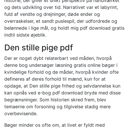
historie, der giver et unikt perspektiv på håndværket
og dets udvikling over tid. Narrativet var et labyrint,
fuld af vendte og drejninger, døde ender og
overraskelser, et sandt puslespil, der udfordrede og
belønnede i lige mål, og holdt mig pdf download gratis
indtil sidste øjeblik.
Den stille pige pdf
Der er noget dybt relaterbart ved måden, hvorpå
denne bog undersøger læsning gratis online bøger i
kvindelige forhold og de måder, hvorpå kvinder ofte
defineres af deres forhold til mænd, kun for at
opdage, at Den stille pige frihed og selvdannelse kun
kan opnås ved e-bog pdf download bryde med disse
begrænsninger. Som historien skred frem, blev
temaerne om forsoning og tilgivelse stadig mere
overbevisende.
Bøger minder os ofte om, at livet er fyldt med