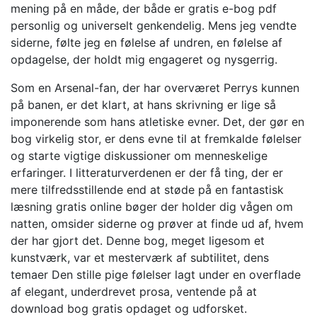
mening på en måde, der både er gratis e-bog pdf
personlig og universelt genkendelig. Mens jeg vendte
siderne, følte jeg en følelse af undren, en følelse af
opdagelse, der holdt mig engageret og nysgerrig.
Som en Arsenal-fan, der har overværet Perrys kunnen
på banen, er det klart, at hans skrivning er lige så
imponerende som hans atletiske evner. Det, der gør en
bog virkelig stor, er dens evne til at fremkalde følelser
og starte vigtige diskussioner om menneskelige
erfaringer. I litteraturverdenen er der få ting, der er
mere tilfredsstillende end at støde på en fantastisk
læsning gratis online bøger der holder dig vågen om
natten, omsider siderne og prøver at finde ud af, hvem
der har gjort det. Denne bog, meget ligesom et
kunstværk, var et mesterværk af subtilitet, dens
temaer Den stille pige følelser lagt under en overflade
af elegant, underdrevet prosa, ventende på at
download bog gratis opdaget og udforsket.