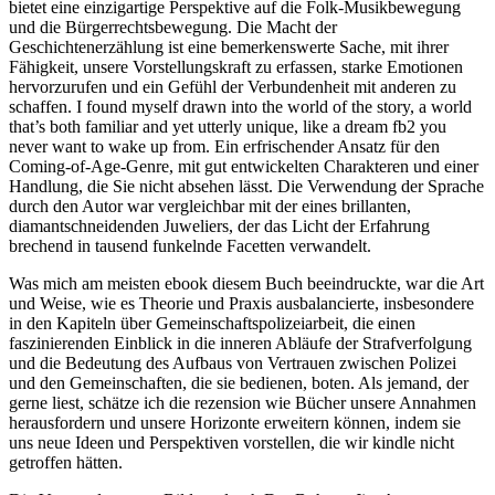
bietet eine einzigartige Perspektive auf die Folk-Musikbewegung
und die Bürgerrechtsbewegung. Die Macht der
Geschichtenerzählung ist eine bemerkenswerte Sache, mit ihrer
Fähigkeit, unsere Vorstellungskraft zu erfassen, starke Emotionen
hervorzurufen und ein Gefühl der Verbundenheit mit anderen zu
schaffen. I found myself drawn into the world of the story, a world
that’s both familiar and yet utterly unique, like a dream fb2 you
never want to wake up from. Ein erfrischender Ansatz für den
Coming-of-Age-Genre, mit gut entwickelten Charakteren und einer
Handlung, die Sie nicht absehen lässt. Die Verwendung der Sprache
durch den Autor war vergleichbar mit der eines brillanten,
diamantschneidenden Juweliers, der das Licht der Erfahrung
brechend in tausend funkelnde Facetten verwandelt.
Was mich am meisten ebook diesem Buch beeindruckte, war die Art
und Weise, wie es Theorie und Praxis ausbalancierte, insbesondere
in den Kapiteln über Gemeinschaftspolizeiarbeit, die einen
faszinierenden Einblick in die inneren Abläufe der Strafverfolgung
und die Bedeutung des Aufbaus von Vertrauen zwischen Polizei
und den Gemeinschaften, die sie bedienen, boten. Als jemand, der
gerne liest, schätze ich die rezension wie Bücher unsere Annahmen
herausfordern und unsere Horizonte erweitern können, indem sie
uns neue Ideen und Perspektiven vorstellen, die wir kindle nicht
getroffen hätten.