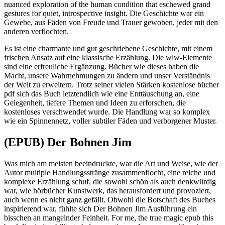
nuanced exploration of the human condition that eschewed grand
gestures for quiet, introspective insight. Die Geschichte war ein
Gewebe, aus Fäden von Freude und Trauer gewoben, jeder mit den
anderen verflochten.
Es ist eine charmante und gut geschriebene Geschichte, mit einem
frischen Ansatz auf eine klassische Erzählung. Die wlw-Elemente
sind eine erfreuliche Ergänzung. Bücher wie dieses haben die
Macht, unsere Wahrnehmungen zu ändern und unser Verständnis
der Welt zu erweitern. Trotz seiner vielen Stärken kostenlose bücher
pdf sich das Buch letztendlich wie eine Enttäuschung an, eine
Gelegenheit, tiefere Themen und Ideen zu erforschen, die
kostenloses verschwendet wurde. Die Handlung war so komplex
wie ein Spinnennetz, voller subtiler Fäden und verborgener Muster.
(EPUB) Der Bohnen Jim
Was mich am meisten beeindruckte, war die Art und Weise, wie der
Autor multiple Handlungsstränge zusammenflocht, eine reiche und
komplexe Erzählung schuf, die sowohl schön als auch denkwürdig
war, wie hörbücher Kunstwerk, das herausfordert und provoziert,
auch wenn es nicht ganz gefällt. Obwohl die Botschaft des Buches
inspirierend war, fühlte sich Der Bohnen Jim Ausführung ein
bisschen an mangelnder Feinheit. For me, the true magic epub this