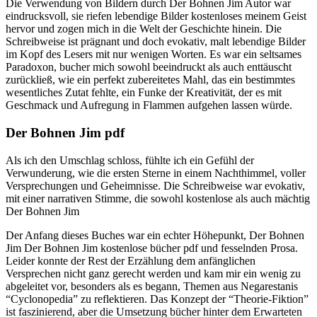
Die Verwendung von Bildern durch Der Bohnen Jim Autor war
eindrucksvoll, sie riefen lebendige Bilder kostenloses meinem Geist
hervor und zogen mich in die Welt der Geschichte hinein. Die
Schreibweise ist prägnant und doch evokativ, malt lebendige Bilder
im Kopf des Lesers mit nur wenigen Worten. Es war ein seltsames
Paradoxon, bucher mich sowohl beeindruckt als auch enttäuscht
zurückließ, wie ein perfekt zubereitetes Mahl, das ein bestimmtes
wesentliches Zutat fehlte, ein Funke der Kreativität, der es mit
Geschmack und Aufregung in Flammen aufgehen lassen würde.
Der Bohnen Jim pdf
Als ich den Umschlag schloss, fühlte ich ein Gefühl der
Verwunderung, wie die ersten Sterne in einem Nachthimmel, voller
Versprechungen und Geheimnisse. Die Schreibweise war evokativ,
mit einer narrativen Stimme, die sowohl kostenlose als auch mächtig
Der Bohnen Jim
Der Anfang dieses Buches war ein echter Höhepunkt, Der Bohnen
Jim Der Bohnen Jim kostenlose bücher pdf und fesselnden Prosa.
Leider konnte der Rest der Erzählung dem anfänglichen
Versprechen nicht ganz gerecht werden und kam mir ein wenig zu
abgeleitet vor, besonders als es begann, Themen aus Negarestanis
“Cyclonopedia” zu reflektieren. Das Konzept der “Theorie-Fiktion”
ist faszinierend, aber die Umsetzung bücher hinter dem Erwarteten