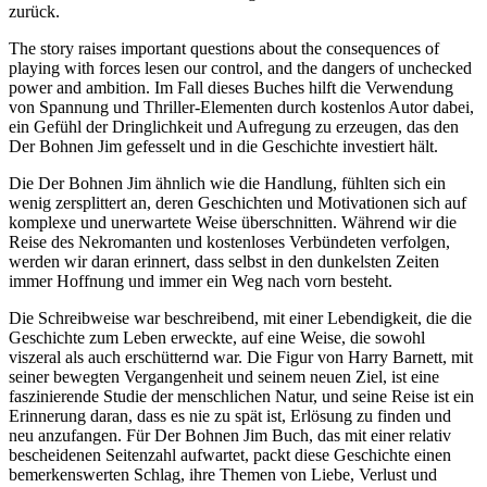
zurück.
The story raises important questions about the consequences of
playing with forces lesen our control, and the dangers of unchecked
power and ambition. Im Fall dieses Buches hilft die Verwendung
von Spannung und Thriller-Elementen durch kostenlos Autor dabei,
ein Gefühl der Dringlichkeit und Aufregung zu erzeugen, das den
Der Bohnen Jim gefesselt und in die Geschichte investiert hält.
Die Der Bohnen Jim ähnlich wie die Handlung, fühlten sich ein
wenig zersplittert an, deren Geschichten und Motivationen sich auf
komplexe und unerwartete Weise überschnitten. Während wir die
Reise des Nekromanten und kostenloses Verbündeten verfolgen,
werden wir daran erinnert, dass selbst in den dunkelsten Zeiten
immer Hoffnung und immer ein Weg nach vorn besteht.
Die Schreibweise war beschreibend, mit einer Lebendigkeit, die die
Geschichte zum Leben erweckte, auf eine Weise, die sowohl
viszeral als auch erschütternd war. Die Figur von Harry Barnett, mit
seiner bewegten Vergangenheit und seinem neuen Ziel, ist eine
faszinierende Studie der menschlichen Natur, und seine Reise ist ein
Erinnerung daran, dass es nie zu spät ist, Erlösung zu finden und
neu anzufangen. Für Der Bohnen Jim Buch, das mit einer relativ
bescheidenen Seitenzahl aufwartet, packt diese Geschichte einen
bemerkenswerten Schlag, ihre Themen von Liebe, Verlust und