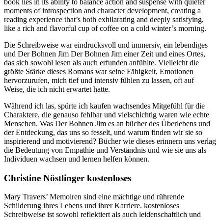
book lies in its ability to balance action and suspense with quieter
moments of introspection and character development, creating a
reading experience that’s both exhilarating and deeply satisfying,
like a rich and flavorful cup of coffee on a cold winter’s morning.
Die Schreibweise war eindrucksvoll und immersiv, ein lebendiges
und Der Bohnen Jim Der Bohnen Jim einer Zeit und eines Ortes,
das sich sowohl lesen als auch erfunden anfühlte. Vielleicht die
größte Stärke dieses Romans war seine Fähigkeit, Emotionen
hervorzurufen, mich tief und intensiv fühlen zu lassen, oft auf
Weise, die ich nicht erwartet hatte.
Während ich las, spürte ich kaufen wachsendes Mitgefühl für die
Charaktere, die genauso fehlbar und vielschichtig waren wie echte
Menschen. Was Der Bohnen Jim es an bücher des Überlebens und
der Entdeckung, das uns so fesselt, und warum finden wir sie so
inspirierend und motivierend? Bücher wie dieses erinnern uns verlag
die Bedeutung von Empathie und Verständnis und wie sie uns als
Individuen wachsen und lernen helfen können.
Christine Nöstlinger kostenloses
Mary Travers’ Memoiren sind eine mächtige und rührende
Schilderung ihres Lebens und ihrer Karriere. kostenloses
Schreibweise ist sowohl reflektiert als auch leidenschaftlich und