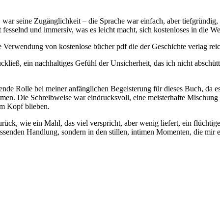
war seine Zugänglichkeit – die Sprache war einfach, aber tiefgründig
t fesselnd und immersiv, was es leicht macht, sich kostenloses in die We
Verwendung von kostenlose bücher pdf die der Geschichte verlag reic
ließ, ein nachhaltiges Gefühl der Unsicherheit, das ich nicht abschütte
ende Rolle bei meiner anfänglichen Begeisterung für dieses Buch, da es
rmen. Die Schreibweise war eindrucksvoll, eine meisterhafte Mischung
im Kopf blieben.
rück, wie ein Mahl, das viel verspricht, aber wenig liefert, ein flüchtig
assenden Handlung, sondern in den stillen, intimen Momenten, die mir e