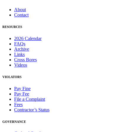
About
Contact
RESOURCES
2026 Calendar
FAQs
Archive
Links
Cross Bores
Videos
VIOLATORS
Pay Fine
Pay Fee
File a Complaint
Fees
Contractor’s Status
GOVERNANCE