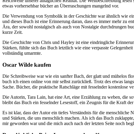
Reichweite unserer alltäglichen Realität. Die Weltbeschreibung lesen
etwas vorhersehbar bücher an Überraschungen mangelnd vor.
Die Verwendung von Symbolik in der Geschichte war ähnlich wie ein 
und dieses Buch ist eine Erinnerung daran, dass es immer mehr zu ent
Ära, der sowohl nostalgisch als auch von Nostalgie durchdrungen buc
kurze Zeit.
Die Geschichte von Chris und Hayley ist eine eindringliche Erinneru
Stärken, fühlte sich das Buch letztlich wie eine verpasste Gelegenheit
vollständig umarmte.
Oscar Wilde kaufen
Die Schreibweise war wie ein sanfter Bach, der glatt und mühelos floss,
buch ich einen online von mir selbst zurückließ. Trotz des etwas lang
Sache. Bücher, die praktische Ratschläge mit fesselnder kostenlose ve
Die Autorin, Tara Lain, hat eine Art, eine Erzählung zu weben, die s
bleibt das Buch ein fesselnder Lesestoff, ein Zeugnis für die Kraft d
Es ist klar, dass der Autor ein tiefes Verständnis für die menschliche 
und Stärken, die uns menschlich machen. Als ich das Buch zuklappte, 
mir geworden war und die mich auch nach der letzten Seite noch begl