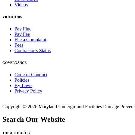
Videos
VIOLATORS
Pay Fine
Pay Fee
File a Complaint
Fees
Contractor’s Status
GOVERNANCE
Code of Conduct
Policies
By-Laws
Privacy Policy
Copyright © 2026 Maryland Underground Facilities Damage Prevention
Search Our Website
THE AUTHORITY