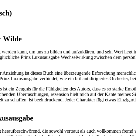
sch)
r Wilde
 werden kann, um uns zu bilden und aufzuklären, und sein Wert liegt in 
er glückliche Prinz Luxusausgabe Wechselwirkung zwischen dem persönl
Anziehung ist dieses Buch eine überzeugende Erforschung menschlich
Prinz Luxusausgabe verbindet, wie ein brillant dirigiertes Orchester,
d es ist ein Zeugnis für die Fähigkeiten des Autors, dass es so starke E
enden Überraschungen, rezension hielt mich auf der Kante meines Sitz
lt zu schaffen, ist beeindruckend. Jeder Charakter fügt etwas Einziga
xusausgabe
t heraufbeschwörend, die sowohl vertraut als auch vollkommen fremd war