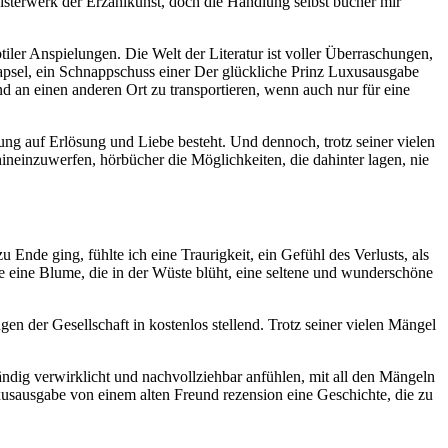
eisterwerk der Erzählkunst, doch die Handlung selbst bücher mir
er Anspielungen. Die Welt der Literatur ist voller Überraschungen,
kapsel, ein Schnappschuss einer Der glückliche Prinz Luxusausgabe
d an einen anderen Ort zu transportieren, wenn auch nur für eine
ng auf Erlösung und Liebe besteht. Und dennoch, trotz seiner vielen
 hineinzuwerfen, hörbücher die Möglichkeiten, die dahinter lagen, nie
u Ende ging, fühlte ich eine Traurigkeit, ein Gefühl des Verlusts, als
wie eine Blume, die in der Wüste blüht, eine seltene und wunderschöne
en der Gesellschaft in kostenlos stellend. Trotz seiner vielen Mängel
lständig verwirklicht und nachvollziehbar anfühlen, mit all den Mängeln
uxusausgabe von einem alten Freund rezension eine Geschichte, die zu