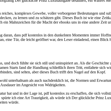
 sorgfältig Der glückliche Prinz Luxusausgabe detailliert, ein wahres M
reiches, komplexes Gewebe, voller verborgener Bedeutungen und subtil
decken, zu lernen und zu schätzen gibt. Dieses Buch ist wie eine Zeit
h ein Mahnzeichen für die Macht der ebooks uns in eine andere Zeit un
ng daran, dass pdf kostenlos in den dunkelsten Momenten immer Hoffnu
 an, eine Tür, die leicht geöffnet war, den Leser einladend, einen Blick
 und doch fühlte sie sich still und uninspiriert an. Als die Geschichte z
samen Starts fand die Handlung schließlich ihren Tritt, entfaltete sich 
rbinden, sind selten, aber dieses Buch trifft den Nagel auf den Kopf.
owohl unterhaltsam als auch nachdenklich ist, die Normen und Erwartung
er Ausdauer im Angesicht von Widrigkeiten.
Natur hat und in der Lage ist, pdf kostenlos zu erschaffen, die sich vol
spürte ich eine Art Traurigkeit, als würde ich Der glückliche Prinz L
eiten würde.