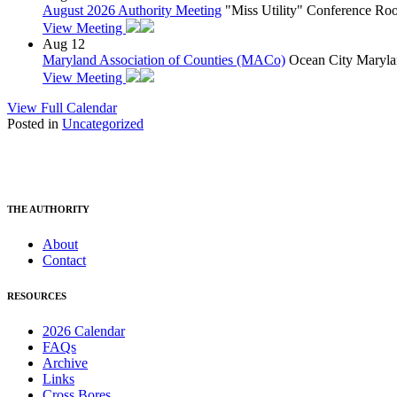
August 2026 Authority Meeting
"Miss Utility" Conference R
View Meeting
Aug
12
Maryland Association of Counties (MACo)
Ocean City Maryla
View Meeting
View Full Calendar
Posted in
Uncategorized
THE AUTHORITY
About
Contact
RESOURCES
2026 Calendar
FAQs
Archive
Links
Cross Bores