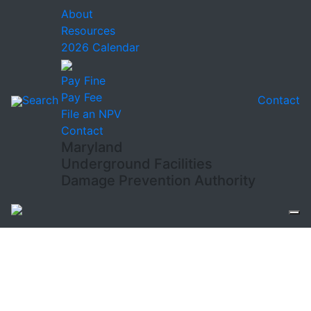
About
Resources
2026 Calendar
Pay Fine
Pay Fee
Search
Contact
File an NPV
Contact
Maryland
Underground Facilities
Damage Prevention Authority