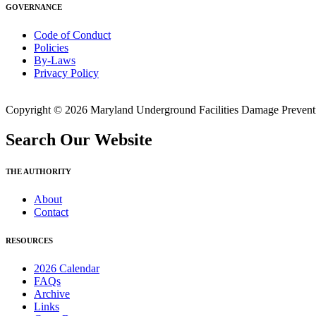
GOVERNANCE
Code of Conduct
Policies
By-Laws
Privacy Policy
Copyright © 2026 Maryland Underground Facilities Damage Prevention
Search Our Website
THE AUTHORITY
About
Contact
RESOURCES
2026 Calendar
FAQs
Archive
Links