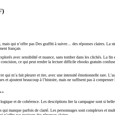
F)
ais qui n’offre pas Des graffiti à suivre… des réponses claires. La struc
iment français
xplorés avec sensibilité et nuance, sans tomber dans les clichés. La fin 
concision, ce qui peut rendre la lecture difficile ebooks gratuits confuse.
re qui m’a fait pleurer et rire, avec une intensité émotionnelle rare. L’a
es et ajoutent beaucoup à l’histoire, mais ne suffisent pas à compenser le
e…
 logique et de cohérence. Les descriptions lire la campagne sont si belles
is qui manque parfois de clarté. Les personnages sont complexes et mult
 n’offre pas toujours des réponses claires.