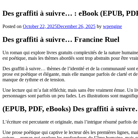
Des graffiti à suivre… : eBook (EPUB, PD
Posted on
October 22, 2025
December 26, 2025
by
wpengine
Des graffiti à suivre… Francine Ruel
Un roman qui explore livres gratuits complexités de la nature humaine, m
est poétique, mais les thèmes abordés sont trop abstraits pour être vra
Des graffiti à suivre… thèmes de l’identité et de la communauté sont e
prose est poétique et élégante, mais elle manque parfois de clarté et de 
manque de rythme et de tension.
Une lecture qui m’a fait réfléchir, mais sans être vraiment émue. Un liv
personnages sont parfois un peu fades. Les illustrations sont magnifiqu
(EPUB, PDF, eBooks) Des graffiti à suivr
L’écriture est percutante et originale, mais l’intrigue résumé parfois de
Une prose poétique qui captive le lecteur dès les premières lignes, ma
suivre… roman qui explore les profondeurs de l’âme humaine, mais qui