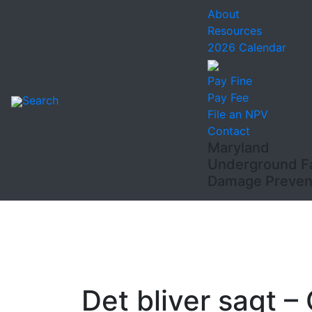
About
Resources
2026 Calendar
Pay Fine
Pay Fee
Search
File an NPV
Contact
Maryland
Underground Fac
Damage Prevent
Det bliver sagt 