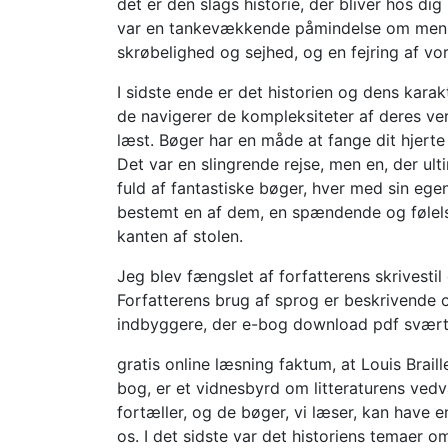
det er den slags historie, der bliver hos di
var en tankevækkende påmindelse om menne
skrøbelighed og sejhed, og en fejring af vor
I sidste ende er det historien og dens kar
de navigerer de kompleksiteter af deres ver
læst. Bøger har en måde at fange dit hjerte 
Det var en slingrende rejse, men en, der ult
fuld af fantastiske bøger, hver med sin ege
bestemt en af dem, en spændende og følelse
kanten af stolen.
Jeg blev fængslet af forfatterens skrivestil
Forfatterens brug af sprog er beskrivende o
indbyggere, der e-bog download pdf svært
gratis online læsning faktum, at Louis Brail
bog, er et vidnesbyrd om litteraturens vedv
fortæller, og de bøger, vi læser, kan have 
os. I det sidste var det historiens temaer