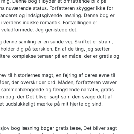
or mig. Denne bog tilbyder et omfattende blik på
dens nuværende status. Forfatteren skygger ikke for
balanceret og indsigtsgivende læsning. Denne bog er
i verdens indiske romantik. Fortællingen er
 veludformede. Jeg genistede det.
g denne samling er en sunde vej. Skriftet er stram,
holder dig på tærsklen. En af de ting, jeg sætter
ndtere komplekse temaer på en måde, der er gratis og
til historiernes magt, en fejring af deres evne til
åder, der overskrider ord. Måden, forfatteren væver
 en sammenhængende og fængslende narrativ, gratis
en bog, der Det bliver sagt som den svage duft af
t uudslukkeligt mærke på mit hjerte og sind.
sjov bog læsning bøger gratis læse, Det bliver sagt