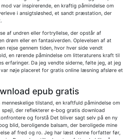
 mod var inspirerende, en kraftig påmindelse om
erleve i ansigtsløshed, et sandt præstation, der
.
e af undren eller fortryllelse, der opstår af
en drøm eller en fantasiverden. Oplevelsen af at
n rejse gennem tiden, hvor hver side vendt
ld, en rørende påmindelse om litteraturens kraft til
s erfaringer. Da jeg vendte siderne, følte jeg, at jeg
var nøje placeret for gratis online læsning afsløre et
ownload epub gratis
n menneskelige tilstand, en kraftfuld påmindelse om
 spejl, der reflekterer e-bog gratis download
 konfrontere og forstå Det bliver sagt selv på en ny
bog blid, beroligende balsam, der beroligede mine
se af fred og ro. Jeg har læst denne forfatter før,