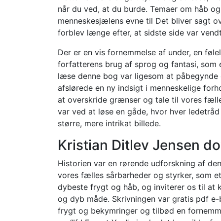
når du ved, at du burde. Temaer om håb og
menneskesjælens evne til Det bliver sagt ov
forblev længe efter, at sidste side var vendt
Der er en vis fornemmelse af under, en følels
forfatterens brug af sprog og fantasi, som 
læse denne bog var ligesom at påbegynde e
afslørede en ny indsigt i menneskelige forho
at overskride grænser og tale til vores fælle
var ved at løse en gåde, hvor hver ledetråd 
større, mere intrikat billede.
Kristian Ditlev Jensen d
Historien var en rørende udforskning af de
vores fælles sårbarheder og styrker, som et
dybeste frygt og håb, og inviterer os til at
og dyb måde. Skrivningen var gratis pdf e-
frygt og bekymringer og tilbød en fornemmel