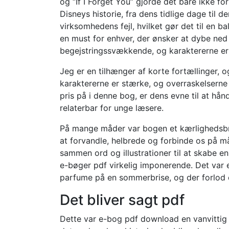
og “If I Forget You” gjorde det bare ikke f
Disneys historie, fra dens tidlige dage til 
virksomhedens fejl, hvilket gør det til en 
en must for enhver, der ønsker at dybe ned 
begejstringssvækkende, og karaktererne er
Jeg er en tilhænger af korte fortællinger, o
karaktererne er stærke, og overraskelserne 
pris på i denne bog, er dens evne til at hå
relaterbar for unge læsere.
På mange måder var bogen et kærlighedsbrev 
at forvandle, helbrede og forbinde os på m
sammen ord og illustrationer til at skabe
e-bøger pdf virkelig imponerende. Det var 
parfume på en sommerbrise, og der forlod e
Det bliver sagt pdf
Dette var e-bog pdf download en vanvittig 