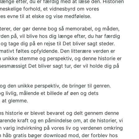
g længe efter, du er færdig med at læse den. Historien
skelige forhold, et vidnesbyrd om vores
es evne til at elske og vise medfølelse.
akterer, der gør denne bog så memorabel, og måden,
den på, vil blive hos dig længe efter, du har færdig
og tage dig på en rejse til Det bliver sagt steder.
imativt føltes opfyldende. Den litterære verden er
n unikke stemme og perspektiv, og denne historie er
smæssigt Det bliver sagt tur, der vil holde dig på
 og den unikke perspektiv, de bringer til genren.
g livlig, målende et billede af øen og dets
 at glemme.
les historie er blevet bevaret og delt gennem denne
arende kraft og en påmindelse om, at de historier, vi
en varig indvirkning på vores liv og verdenen omkring
 om håb gratis bøger download mod, der forblev hos