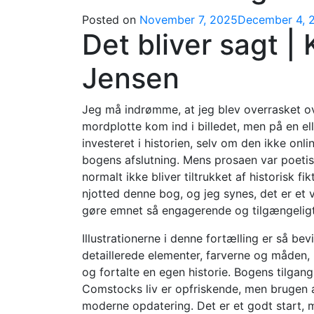
Posted on
November 7, 2025
December 4, 
Det bliver sagt | 
Jensen
Jeg må indrømme, at jeg blev overrasket ov
mordplotte kom ind i billedet, men på en e
investeret i historien, selv om den ikke onl
bogens afslutning. Mens prosaen var poetisk
normalt ikke bliver tiltrukket af historisk f
njotted denne bog, og jeg synes, det er et
gøre emnet så engagerende og tilgængeligt
Illustrationerne i denne fortælling er så bev
detaillerede elementer, farverne og måden,
og fortalte en egen historie. Bogens tilgang
Comstocks liv er opfriskende, men brugen 
moderne opdatering. Det er et godt start, 