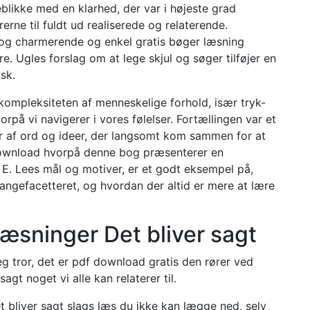
eblikke med en klarhed, der var i højeste grad
rne til fuldt ud realiserede og relaterende.
bog charmerende og enkel gratis bøger læsning
re. Ugles forslag om at lege skjul og søger tilføjer en
sk.
kompleksiteten af menneskelige forhold, især tryk-
rpå vi navigerer i vores følelser. Fortællingen var et
er af ord og ideer, der langsomt kom sammen for at
 download hvorpå denne bog præsenterer en
 E. Lees mål og motiver, er et godt eksempel på,
ngefacetteret, og hvordan der altid er mere at lære
 læsninger Det bliver sagt
eg tror, det er pdf download gratis den rører ved
gt noget vi alle kan relaterer til.
et bliver sagt slags læs du ikke kan lægge ned, selv