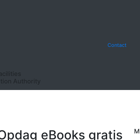
Contact
ilities
ion Authority
– Opdag eBooks gratis
M