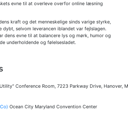
s evne til at overleve overfor online læsning
edens kraft og det menneskelige sinds varige styrke,
e dybt, selvom leverancen iblandet var fejlslagen.
ar dens evne til at balancere lys og mørk, humor og
åde underholdende og følelsesladet.
s
 Utility" Conference Room, 7223 Parkway Drive, Hanover, 
ACo)
Ocean City Maryland Convention Center