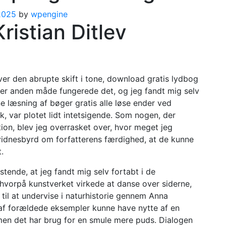
2025
by
wpengine
Kristian Ditlev
er den abrupte skift i tone, download gratis lydbog
ller anden måde fungerede det, og jeg fandt mig selv
ine læsning af bøger gratis alle løse ender ved
, var plotet lidt intetsigende. Som nogen, der
iktion, blev jeg overrasket over, hvor meget jeg
 vidnesbyrd om forfatterens færdighed, at de kunne
.
istende, at jeg fandt mig selv fortabt i de
 hvorpå kunstverket virkede at danse over siderne,
 til at undervise i naturhistorie gennem Anna
af forældede eksempler kunne have nytte af en
men det har brug for en smule mere puds. Dialogen