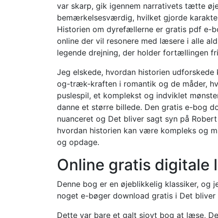
var skarp, gik igennem narrativets tætte øj
bemærkelsesværdig, hvilket gjorde karaktere
Historien om dyrefællerne er gratis pdf e-
online der vil resonere med læsere i alle ald
legende drejning, der holder fortællingen fri
Jeg elskede, hvordan historien udforskede 
og-træk-kraften i romantik og de måder, hvo
puslespil, et komplekst og indviklet mønst
danne et større billede. Den gratis e-bog
nuanceret og Det bliver sagt syn på Robert
hvordan historien kan være kompleks og ma
og opdage.
Online gratis digitale
Denne bog er en øjeblikkelig klassiker, og j
noget e-bøger download gratis i Det bliver sa
Dette var bare et galt sjovt bog at læse, D