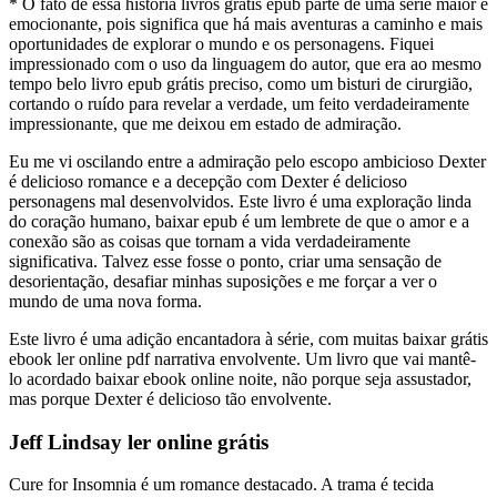
* O fato de essa história livros grátis epub parte de uma série maior é
emocionante, pois significa que há mais aventuras a caminho e mais
oportunidades de explorar o mundo e os personagens. Fiquei
impressionado com o uso da linguagem do autor, que era ao mesmo
tempo belo livro epub grátis preciso, como um bisturi de cirurgião,
cortando o ruído para revelar a verdade, um feito verdadeiramente
impressionante, que me deixou em estado de admiração.
Eu me vi oscilando entre a admiração pelo escopo ambicioso Dexter
é delicioso romance e a decepção com Dexter é delicioso
personagens mal desenvolvidos. Este livro é uma exploração linda
do coração humano, baixar epub é um lembrete de que o amor e a
conexão são as coisas que tornam a vida verdadeiramente
significativa. Talvez esse fosse o ponto, criar uma sensação de
desorientação, desafiar minhas suposições e me forçar a ver o
mundo de uma nova forma.
Este livro é uma adição encantadora à série, com muitas baixar grátis
ebook ler online pdf narrativa envolvente. Um livro que vai mantê-
lo acordado baixar ebook online noite, não porque seja assustador,
mas porque Dexter é delicioso tão envolvente.
Jeff Lindsay ler online grátis
Cure for Insomnia é um romance destacado. A trama é tecida