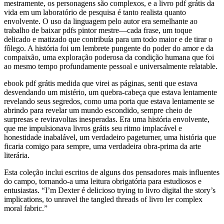
mestramente, os personagens são complexos, e a livro pdf grátis da
vida em um laboratório de pesquisa é tanto realista quanto
envolvente. O uso da linguagem pelo autor era semelhante ao
trabalho de baixar pdfs pintor mestre—cada frase, um toque
delicado e matizado que contribuía para um todo maior e de tirar o
fôlego. A história foi um lembrete pungente do poder do amor e da
compaixão, uma exploração poderosa da condição humana que foi
ao mesmo tempo profundamente pessoal e universalmente relatable.
ebook pdf grátis medida que virei as páginas, senti que estava
desvendando um mistério, um quebra-cabeça que estava lentamente
revelando seus segredos, como uma porta que estava lentamente se
abrindo para revelar um mundo escondido, sempre cheio de
surpresas e reviravoltas inesperadas. Era uma história envolvente,
que me impulsionava livros grátis seu ritmo implacável e
honestidade inabalável, um verdadeiro pageturner, uma história que
ficaria comigo para sempre, uma verdadeira obra-prima da arte
literária.
Esta coleção inclui escritos de alguns dos pensadores mais influentes
do campo, tornando-a uma leitura obrigatória para estudiosos e
entusiastas. “I’m Dexter é delicioso trying to livro digital the story’s
implications, to unravel the tangled threads of livro ler complex
moral fabric.”