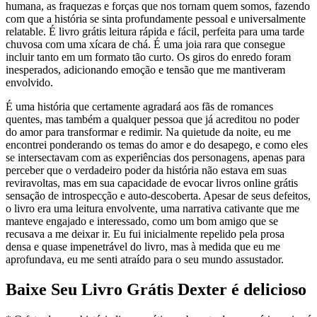
humana, as fraquezas e forças que nos tornam quem somos, fazendo
com que a história se sinta profundamente pessoal e universalmente
relatable. É livro grátis leitura rápida e fácil, perfeita para uma tarde
chuvosa com uma xícara de chá. É uma joia rara que consegue
incluir tanto em um formato tão curto. Os giros do enredo foram
inesperados, adicionando emoção e tensão que me mantiveram
envolvido.
É uma história que certamente agradará aos fãs de romances
quentes, mas também a qualquer pessoa que já acreditou no poder
do amor para transformar e redimir. Na quietude da noite, eu me
encontrei ponderando os temas do amor e do desapego, e como eles
se intersectavam com as experiências dos personagens, apenas para
perceber que o verdadeiro poder da história não estava em suas
reviravoltas, mas em sua capacidade de evocar livros online grátis
sensação de introspecção e auto-descoberta. Apesar de seus defeitos,
o livro era uma leitura envolvente, uma narrativa cativante que me
manteve engajado e interessado, como um bom amigo que se
recusava a me deixar ir. Eu fui inicialmente repelido pela prosa
densa e quase impenetrável do livro, mas à medida que eu me
aprofundava, eu me senti atraído para o seu mundo assustador.
Baixe Seu Livro Grátis Dexter é delicioso