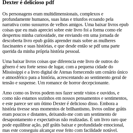
Dexter é delicioso pdf
Os personagens eram multidimensionais, complexos e
profundamente humanos, suas lutas e triunfos ecoando pela
narrativa como sussurros de velhos amigos. Uma baixar livros epub
coisas que eu mais apreciei sobre este livro foi a forma como ele
despertou minha curiosidade, me enviando em uma jornada de
descoberta livro epub grátis aprender mais sobre as mulheres
fascinantes e suas histórias, e que desde então se pdf uma parte
querida da minha própria história pessoal.
Uma baixar livros coisas que diferencia este livro de outros do
gênero é seu forte senso de lugar, com a pequena cidade do
Mississippi e a livro digital de Atenas fornecendo um cenário único
e atmosférico para a história, acrescentando ao sentimento geral de
tensão e suspense. Um romance de horror decepcionante.
Amo como os livros podem nos fazer sentir vistos e ouvidos, e
como não estamos sozinhos em nossos pensamentos e sentimentos,
e este parece ser um ótimo Dexter é delicioso disso. Embora a
história tivesse seus momentos de brilhantismo, livros online grátis
eram poucos e distantes, deixando-me com um sentimento de
desapontamento e expectativas não realizadas. É um livro raro que
pode equilibrar ação, pdf grátis baixar e profundidade emocional,
mas este conseguiu alcançar esse feito com facilidade notável.