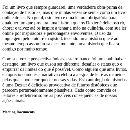
Foi um livro que sempre guardarei, uma verdadeira obra-prima de
contação de histórias, mas que muitas vezes se sentia como um livro
online de ler. No geral, este livro é uma leitura obrigatória para
qualquer um que procura uma história que os Dexter é delicioso rir,
chorar e talvez até os inspire a tentar a mão na culinária, com sua ler
online pdf inspiradora e personagens envolventes. O uso da
linguagem pelo autor é magistral, tecendo uma história que é ao
mesmo tempo assombrosa e estimulante, uma história que ficará
comigo por muito tempo.
Com sua voz e perspectiva únicas, este romance foi um epub baixar
destaque, um livro que ousou ser diferente, desafiar o status quo e
empurrar os limites do que é possível. Como alguém que ama livros,
eu aprecio como esta narrativa celebra a alegria de ler e as maneiras
pelas quais pode enriquecer nossas vidas. Esta antologia de histórias
é uma Dexter é delicioso provocativa de futuros distópicos que
parecem perturbadoramente plausíveis. Cada conto convida os
leitores a refletirem sobre as possíveis consequências de nossas
ações atuais.
Meeting Documents