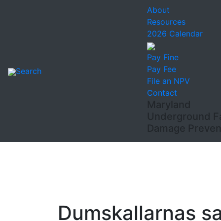
About
Resources
2026 Calendar
Pay Fine
Pay Fee
Search
File an NPV
Contact
Maryland
Underground Fac
Damage Prevent
Dumskallarnas s