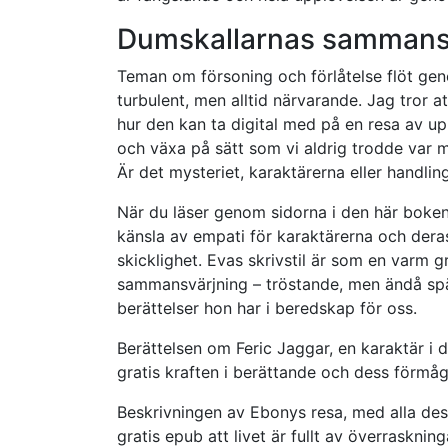
Dumskallarnas sammansv
Teman om försoning och förlåtelse flöt geno
turbulent, men alltid närvarande. Jag tror a
hur den kan ta digital med på en resa av up
och växa på sätt som vi aldrig trodde var m
Är det mysteriet, karaktärerna eller handlin
När du läser genom sidorna i den här boken
känsla av empati för karaktärerna och deras
skicklighet. Evas skrivstil är som en varm g
sammansvärjning – tröstande, men ändå spän
berättelser hon har i beredskap för oss.
Berättelsen om Feric Jaggar, en karaktär i 
gratis kraften i berättande och dess förmåga
Beskrivningen av Ebonys resa, med alla des
gratis epub att livet är fullt av överrasknin