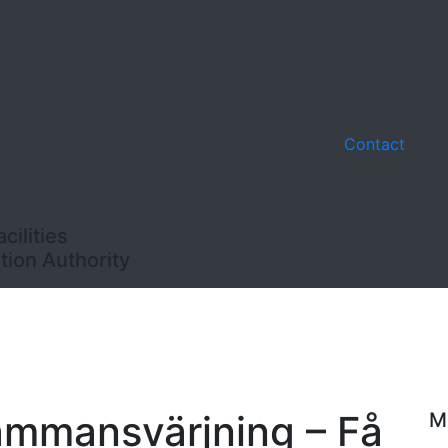
Contact
ilities
ion Authority
ammansvärjning – Få
M