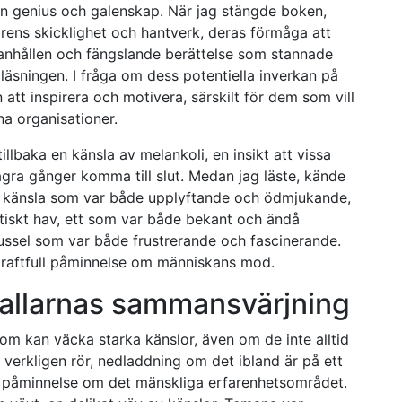
an genius och galenskap. När jag stängde boken,
rens skicklighet och hantverk, deras förmåga att
anhållen och fängslande berättelse som stannade
t läsningen. I fråga om dess potentiella inverkan på
 att inspirera och motivera, särskilt för dem som vill
ina organisationer.
illbaka en känsla av melankoli, en insikt att vissa
några gånger komma till slut. Medan jag läste, kände
n känsla som var både upplyftande och ödmjukande,
stiskt hav, ett som var både bekant och ändå
ussel som var både frustrerande och fascinerande.
kraftfull påminnelse om människans mod.
kallarnas sammansvärjning
om kan väcka starka känslor, även om de inte alltid
 verkligen rör, nedladdning om det ibland är på ett
g påminnelse om det mänskliga erfarenhetsområdet.