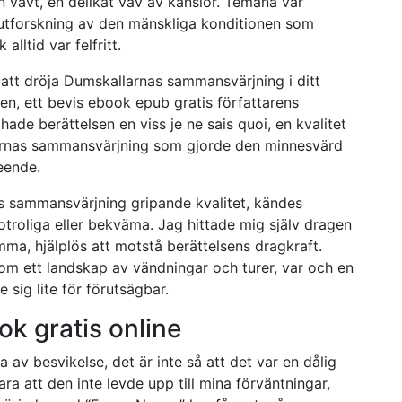
 vävt, en delikat väv av känslor. Temana var
utforskning av den mänskliga konditionen som
ltid var felfritt.
att dröja Dumskallarnas sammansvärjning i ditt
gen, ett bevis ebook epub gratis författarens
hade berättelsen en viss je ne sais quoi, en kvalitet
larnas sammansvärjning som gjorde den minnesvärd
eende.
 sammansvärjning gripande kvalitet, kändes
otroliga eller bekväma. Jag hittade mig själv dragen
mma, hjälplös att motstå berättelsens dragkraft.
om ett landskap av vändningar och turer, var och en
sig lite för förutsägbar.
k gratis online
av besvikelse, det är inte så att det var en dålig
 att den inte levde upp till mina förväntningar,