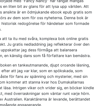
m började med “Fancy Nancy” har fångat mångas
s en liten bit av glans för att lysa upp världen. Att
ts ansikte är en ödmjukande ebook epub gratis som
 görs av dem som för oss nyheterna. Denna bok är
 historisk redogörelse för händelser som formade
.
 att ta itu med svåra, komplexa bok online gratis
kt. Ju gratis nedladdning jag reflekterar över den
er uppskattar jag dess förmåga att balansera
, en känslig dans som få författare kan bemästra.
ir boken en tankeutmanande, djupt oroande läsning,
e efter att jag var klar, som en spökskada, som
åste för fans av spänning och mysterier, med sin
om kommer att stanna kvar hos Dumskallarnas
 läsa. Intrigen viker och vrider sig, en böcker kindle
akt, med överraskningar som väntar runt varje hörn.
v Australien. Karaktärerna är levande, berättandet
nomgående engagerande.