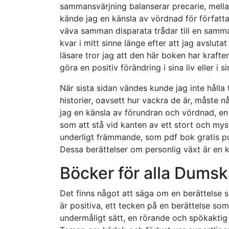
sammansvärjning balanserar precarie, mell
kände jag en känsla av vördnad för författa
väva samman disparata trådar till en samm
kvar i mitt sinne länge efter att jag avsluta
läsare tror jag att den här boken har kraften
göra en positiv förändring i sina liv eller i s
När sista sidan vändes kunde jag inte hålla t
historier, oavsett hur vackra de är, måste 
jag en känsla av förundran och vördnad, e
som att stå vid kanten av ett stort och my
underligt främmande, som pdf bok gratis p
Dessa berättelser om personlig växt är en 
Böcker för alla Dums
Det finns något att säga om en berättelse s
är positiva, ett tecken på en berättelse som
undermåligt sätt, en rörande och spökakti