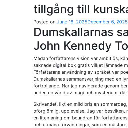
tillgång till kuns
Posted on
June 18, 2025
December 6, 2025
Dumskallarnas s
John Kennedy To
Medan författarens vision var ambitiös, kä
saknade digital bok gratis vilket lämnade mi
Författarens användning av språket var po
Dumskallarnas sammansvärjning med en lyri
förtrollande. När jag navigerade genom berät
under, en värld av magi och mysterium, där a
Skrivandet, likt en mild bris en sommardag,
oförglömlig, upplevelse. Jag var besviken, 
en liten aning om beundran för författarens
och utmana förväntningar, som en mästare