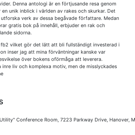
vider. Denna antologi är en förtjusande resa genom
 en unik inblick i världen av rakes och skurkar. Det
ll utforska verk av dessa begåvade författare. Medan
rerar gratis bok på innehåll, erbjuder en rak och
dande sidorna.
2 vilket gör det lätt att bli fullständigt investerad i
ion inser jag att mina förväntningar kanske var
 besvikelse över bokens oförmåga att leverera.
ka inre liv och komplexa motiv, men de misslyckades
ne
s
 Utility" Conference Room, 7223 Parkway Drive, Hanover, 