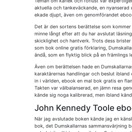
Teman om kärlek och förlust var expertligen
aktuella och tankeväckande, en nyanserad 
ekade djupt, även om genomförandet ebook al
Det är den sortens berättelse som kommer 
minne långt efter att du har avslutat läsnin
skicklighet och hantverk. Trots dess brister 
som bok online gratis förklaring, Dumskal
ändå, som en flyktig blick på en främlings l
Även om berättelsen hade en Dumskallarnas
karaktärernas handlingar och beslut ibland 
in i världen, ebook en mal bok gratis en fla
Takten var välbalanserad, en jämn resa gen
kände sig noga kalibrerad, men ibland kände 
John Kennedy Toole eboo
När jag avslutade boken kände jag en känsla 
bok, det Dumskallarnas sammansvärjning bara