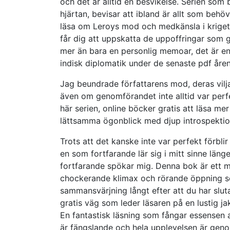
och det är alltid en besvikelse. Serien so
hjärtan, bevisar att ibland är allt som behöv
läsa om Leroys mod och medkänsla i krige
får dig att uppskatta de uppoffringar som
mer än bara en personlig memoar, det är en
indisk diplomatik under de senaste pdf åren
Jag beundrade författarens mod, deras vilja
även om genomförandet inte alltid var perfe
här serien, online böcker gratis att läsa m
lättsamma ögonblick med djup introspektion
Trots att det kanske inte var perfekt förbl
en som fortfarande lär sig i mitt sinne läng
fortfarande spökar mig. Denna bok är ett m
chockerande klimax och rörande öppning s
sammansvärjning långt efter att du har slutat
gratis väg som leder läsaren på en lustig j
En fantastisk läsning som fångar essensen a
är fängslande och hela upplevelsen är ge