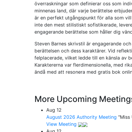
överraskningar som definierar oss som indi
minnenas land, där varje berättelse erbjuder
är en perfekt utgångspunkt för alla som vi
inte den mest stilistiskt sofistikerade, leve
engagerande berättelse som håller dig vän
Steven Barnes skrivstil är engagerande och fb
berättelsen och dess karaktärer. Vid reflekt
felplacerade, vilket ledde till en känsla av
Karaktererna var flerdimensionella, med ri
ändå med att resonera med gratis bok onli
More Upcoming Meeting
Aug
12
August 2026 Authority Meeting
"Miss
View Meeting
Aug
12