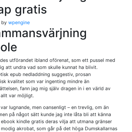
kap gratis
by
wpengine
ammansvärjning
ole
ndes utförandet ibland oförenat, som ett pussel med
g att undra vad som skulle kunnat ha blivit.
etisk epub nedladdning suggestiv, prosan
sk kvalitet som var ingenting mindre än
telsen, fann jag mig själv dragen in i en värld av
llt var möjligt.
 var lugnande, men oansenligt – en trevlig, om än
men på något sätt kunde jag inte låta bli att känna
 ebook kindle gratis deras vilja att utmana gränser
, modig akrobat, som går på det höga Dumskallarnas