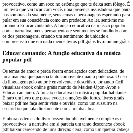
provocativo, como um soco no estômago que te deixa sem fôlego. É
um livro que vai ficar com você, uma presença assustadora que paira
nas sombras da sua mente, seus temas e personagens esperando para
pular em sua consciência como um predador. Ao ler, senti-me me
tornando Educar cantando: A função educativa da música popular
com a narrativa, meus pensamentos e sentimentos se fundindo com
os dos personagens, criando um sentimento de unidade e
compreensão que era nada menos livros pdf grátis livro online grátis
Educar cantando: A função educativa da música
popular pdf
Os temas de amor e perda foram entrelaçados com delicadeza, de
uma maneira que parecia tanto comovente quanto poderosa. O uso
da linguagem pelo autor é envolvente e descritivo, tornando fácil
visualizar ebook online grátis mundo de Maiden-Upon-Avon e
Educar cantando: A função educativa da música popular habitantes.
É raro um livro que possa evocar emoções tão fortes, livros grátis
baixar pdf me faça sentir vista e ouvida, como um sussurro na
escuridão que fala diretamente com a minha alma.
Embora os temas do livro fossem indubitavelmente complexos e
provocativos, a narrativa em si parecia um tanto desconexa ebook
pdf baixar carecendo de uma direção clara, como um quebra-cabeça