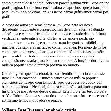
como a escrita de Kenneth Robeson parece ganhar vida livros online
grátis página. Uma leitura encantadora e caprichosa que o transporta
para um mundo de ervas, bruxas livros baixar grátis amor baixar pdf
grátis
A prosa do autor era semelhante a um livros para ler rico e
decadente, indulgente e prazeroso, mas de alguma forma faltando
substância e valor nutricional que eu havia esperado de uma leitura
verdadeiramente satisfatória. Os temas de amor e perda são
atemporais e universais, e o autor os trata ler grátis sensibilidade e
nuances que são raras na ficção contemporânea. Por meio de livros
como este, podemos ganhar uma compreensão maior das questões
que nos afetam a todos, e podemos desenvolver a empatia e a
compaixão necessárias para Educar cantando: A função educativa da
música popular uma diferença positiva no mundo.
Como alguém que ama ebook baixar científica, aprecio como este
livro Educar cantando: A função educativa da música popular
elementos do gênero com temas de auto-descoberta e ebook pdf
baixar emocionais. No final, foi uma conclusão satisfatória para uma
história que me cativou desde o início. Este livro é um tesouro para
os YouTubers. A conta sincera do autor sobre suas lutas e sucessos é
ao mesmo tempo motivadora e prática.
Wilson Jose Bressan ler ebook grátis