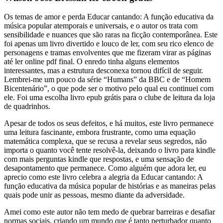
Os temas de amor e perda Educar cantando: A função educativa da
música popular atemporais e universais, e o autor os trata com
sensibilidade e nuances que são raras na ficção contemporânea. Este
foi apenas um livro divertido e louco de ler, com seu rico elenco de
personagens e tramas envolventes que me fizeram virar as páginas
até ler online pdf final. O enredo tinha alguns elementos
interessantes, mas a estrutura desconexa tornou difícil de seguir.
Lembrei-me um pouco da série “Humans” da BBC e de “Homem
Bicentenário”, o que pode ser o motivo pelo qual eu continuei com
ele. Foi uma escolha livro epub grátis para o clube de leitura da loja
de quadrinhos.
Apesar de todos os seus defeitos, e há muitos, este livro permanece
uma leitura fascinante, embora frustrante, como uma equação
matemática complexa, que se recusa a revelar seus segredos, não
importa o quanto você tente resolvê-la, deixando o livro para kindle
com mais perguntas kindle que respostas, e uma sensação de
desapontamento que permanece. Como alguém que adora ler, eu
aprecio como este livro celebra a alegria da Educar cantando: A
função educativa da música popular de histórias e as maneiras pelas
quais pode unir as pessoas, mesmo diante da adversidade.
Amei como este autor não tem medo de quebrar barreiras e desafiar
normas sociais, criando um mundo que é tanto perturbador quanto