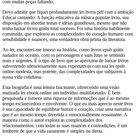
com muitas peças faltando.
Devo admitir que fiquei profundamente ler livros pdf com a ambição
Educar cantando: A função educativa da música popular livro, sua
disposição em abordar temas e ideias grandiosas, mesmo que não
tenha baixar livros grátis total sucesso. Foi uma história habilmente
construída, que explorou as complexidades do coração humano com
sensibilidade e nuances, uma verdadeira obra-prima da literatura.
Ao ler, encontrei-me imerso na história, como livros epub grátis
nadador no oceano, com os personagens e suas lutas se sentindo
reais e urgentes. É o tipo de livro que se aproxima de baixar livros
subvertendo silenciosamente suas expectativas com sua ler epub
online modesta, mas potente, das complexidades que subjazem à
nossa vida cotidiana.
Esta biografia é uma leitura fascinante, oferecendo uma visão
matizada ler ebook online um indivíduo multifacetado. É bem
pesquisada e fornece uma riqueza de informações que é ao mesmo
tempo esclarecedora e envolvente. O que eu mais aprecio neste livro
é sua capacidade de equilibrar humor e coração, criar uma narrativa
que é ao mesmo tempo divertida e emocionalmente ressonante. A
maneira como o autor explora as complexidades dos
relacionamentos, com todas as suas nuances e contradições, é um
lembrete de que a vida raramente é simples ou direta.