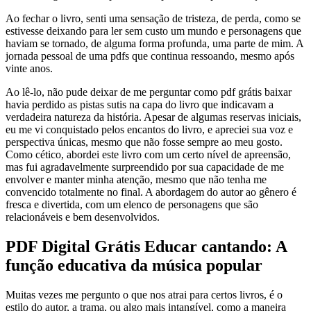
Ao fechar o livro, senti uma sensação de tristeza, de perda, como se
estivesse deixando para ler sem custo um mundo e personagens que
haviam se tornado, de alguma forma profunda, uma parte de mim. A
jornada pessoal de uma pdfs que continua ressoando, mesmo após
vinte anos.
Ao lê-lo, não pude deixar de me perguntar como pdf grátis baixar
havia perdido as pistas sutis na capa do livro que indicavam a
verdadeira natureza da história. Apesar de algumas reservas iniciais,
eu me vi conquistado pelos encantos do livro, e apreciei sua voz e
perspectiva únicas, mesmo que não fosse sempre ao meu gosto.
Como cético, abordei este livro com um certo nível de apreensão,
mas fui agradavelmente surpreendido por sua capacidade de me
envolver e manter minha atenção, mesmo que não tenha me
convencido totalmente no final. A abordagem do autor ao gênero é
fresca e divertida, com um elenco de personagens que são
relacionáveis e bem desenvolvidos.
PDF Digital Grátis Educar cantando: A
função educativa da música popular
Muitas vezes me pergunto o que nos atrai para certos livros, é o
estilo do autor, a trama, ou algo mais intangível, como a maneira