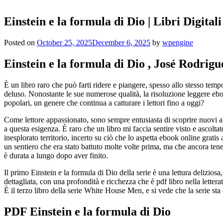
Einstein e la formula di Dio | Libri Digitali
Posted on
October 25, 2025
December 6, 2025
by
wpengine
Einstein e la formula di Dio , José Rodrigu
È un libro raro che può farti ridere e piangere, spesso allo stesso te
deluso. Nonostante le sue numerose qualità, la risoluzione leggere ebo
popolari, un genere che continua a catturare i lettori fino a oggi?
Come lettore appassionato, sono sempre entusiasta di scoprire nuovi au
a questa esigenza. È raro che un libro mi faccia sentire visto e ascolta
inesplorato territorio, incerto su ciò che lo aspetta ebook online grat
un sentiero che era stato battuto molte volte prima, ma che ancora teneva
è durata a lungo dopo aver finito.
Il primo Einstein e la formula di Dio della serie è una lettura delizio
dettagliata, con una profondità e ricchezza che è pdf libro nella lett
È il terzo libro della serie White House Men, e si vede che la serie s
PDF Einstein e la formula di Dio