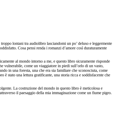
e troppo lontani tra audiolibro lasciandomi un po’ deluso e leggermente
insoddisfatto. Cosa pensi renda i romanzi d’amore così duraturamente
iticamente al mondo intorno a me, e questo libro sicuramente risponde
he vulnerabile, come un viaggiatore in piedi sull’orlo di un vasto,
nando in una foresta, una che era sia familiare che sconosciuta, come
ro è stato una lettura gratificante, una storia ricca e soddisfacente che
nvolgente. La costruzione del mondo in questo libro è meticolosa e
va attraverso il paesaggio della mia immaginazione come un fiume pigro.