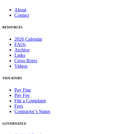
About
Contact
RESOURCES
2026 Calendar
FAQs
Archive
Links
Cross Bores
Videos
VIOLATORS
Pay Fine
Pay Fee
File a Complaint
Fees
Contractor’s Status
GOVERNANCE