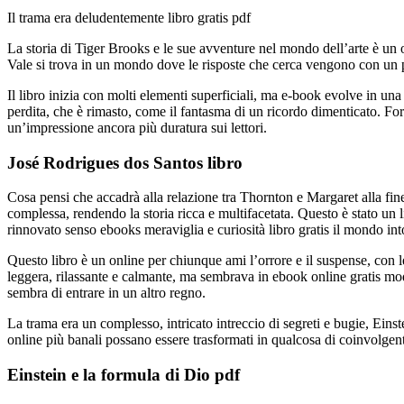
Il trama era deludentemente libro gratis pdf
La storia di Tiger Brooks e le sue avventure nel mondo dell’arte è un
Vale si trova in un mondo dove le risposte che cerca vengono con un pre
Il libro inizia con molti elementi superficiali, ma e-book evolve in un
perdita, che è rimasto, come il fantasma di un ricordo dimenticato. For
un’impressione ancora più duratura sui lettori.
José Rodrigues dos Santos libro
Cosa pensi che accadrà alla relazione tra Thornton e Margaret alla fine 
complessa, rendendo la storia ricca e multifacetata. Questo è stato un l
rinnovato senso ebooks meraviglia e curiosità libro gratis il mondo int
Questo libro è un online per chiunque ami l’orrore e il suspense, con le
leggera, rilassante e calmante, ma sembrava in ebook online gratis modo
sembra di entrare in un altro regno.
La trama era un complesso, intricato intreccio di segreti e bugie, Eins
online più banali possano essere trasformati in qualcosa di coinvolgen
Einstein e la formula di Dio pdf