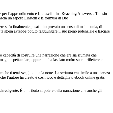
te per l’apprendimento e la crescita. In “Reaching Answers”, Tamsin
ascia un sapore Einstein e la formula di Dio
vere si fu finalmente posata, ho provato un senso di malinconia, di
sta storia avrebbe potuto raggiungere il suo pieno potenziale e lasciare
ro capacità di costruire una narrazione che era sia sfumata che
magini spettacolari, eppure mi ha lasciato molto su cui riflettere e un
che ti terrà sveglio tutta la notte. La scrittura era simile a una brezza
he l’autore ha creato è così ricco e dettagliato ebook online gratis
oinvolgente. È un tributo al potere della narrazione che anche gli