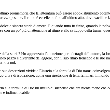
 ottimo promemoria che la letteratura può essere ebook strumento poten
zzo pesante. Il ritmo è eccellente fino all’ultimo atto, dove vacilla e l
a dolce e sincera storia d’amore. E quando tutto fu finito, quando la pol
se con un po’ più di attenzione al ritmo e allo sviluppo della trama, que
della storia? Ho apprezzato l’attenzione per i dettagli dell’autore, la lo
ibro pazzo e divertente da leggere, con il suo ritmo frenetico e le sue im
orno a noi.
 sue descrizioni vivide e Einstein e la formula di Dio trama coinvolgente 
 priva di ispirazione, come una ripetizione di temi familiari. Il mondo c
tein e la formula di Dio un livello di suspense che era niente meno che c
te e indimenticabile.