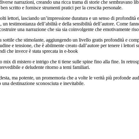
diverse narrazioni, creando una ricca trama di storie che sembravano libr
en scritto e fornisce strumenti pratici per la crescita personale.
 lettori, lasciando un’impressione duratura e un senso di profondità emo
i, un testimonianza dell’abilità e della sensibilità dell’autore. Come fa
r costruire una narrazione che sia sia coinvolgente che emotivamente ris
sia sottile che stimolante, aggiungendo un livello gratis profondità e co
ne e tensione, che è abilmente creato dall’autore per tenere i lettori su
ndi che invece è stata sprecata in e-book
mix di mistero e intrigo che ti tiene sulle spine fino alla fine. In retro
revedibile e deludente ritorno a temi familiari.
esta, ma potente, un promemoria che a volte le verità più profonde audio
o una destinazione sconosciuta e inevitabile.