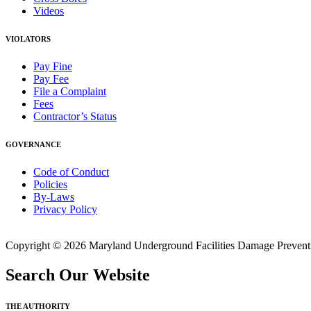
Videos
VIOLATORS
Pay Fine
Pay Fee
File a Complaint
Fees
Contractor’s Status
GOVERNANCE
Code of Conduct
Policies
By-Laws
Privacy Policy
Copyright © 2026 Maryland Underground Facilities Damage Prevention
Search Our Website
THE AUTHORITY