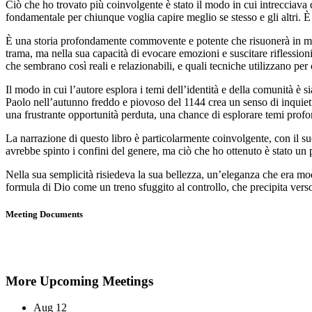
Ciò che ho trovato più coinvolgente è stato il modo in cui intrecciava 
fondamentale per chiunque voglia capire meglio se stesso e gli altri. È b
È una storia profondamente commovente e potente che risuonerà in molti
trama, ma nella sua capacità di evocare emozioni e suscitare riflession
che sembrano così reali e relazionabili, e quali tecniche utilizzano pe
Il modo in cui l’autore esplora i temi dell’identità e della comunità è 
Paolo nell’autunno freddo e piovoso del 1144 crea un senso di inquietudi
una frustrante opportunità perduta, una chance di esplorare temi profo
La narrazione di questo libro è particolarmente coinvolgente, con il suo 
avrebbe spinto i confini del genere, ma ciò che ho ottenuto è stato un p
Nella sua semplicità risiedeva la sua bellezza, un’eleganza che era mod
formula di Dio come un treno sfuggito al controllo, che precipita vers
Meeting Documents
More Upcoming Meetings
Aug
12