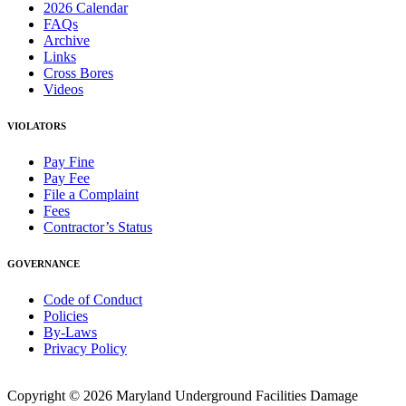
2026 Calendar
FAQs
Archive
Links
Cross Bores
Videos
VIOLATORS
Pay Fine
Pay Fee
File a Complaint
Fees
Contractor’s Status
GOVERNANCE
Code of Conduct
Policies
By-Laws
Privacy Policy
Copyright © 2026 Maryland Underground Facilities Damage