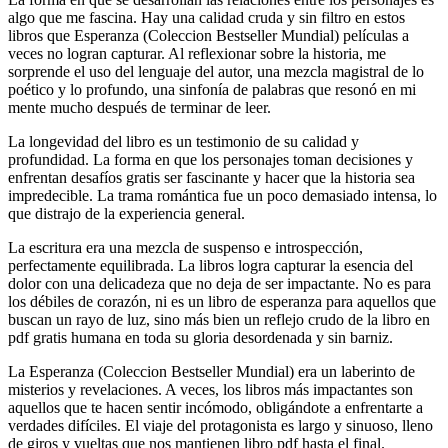
algo que me fascina. Hay una calidad cruda y sin filtro en estos
libros que Esperanza (Coleccion Bestseller Mundial) películas a
veces no logran capturar. Al reflexionar sobre la historia, me
sorprende el uso del lenguaje del autor, una mezcla magistral de lo
poético y lo profundo, una sinfonía de palabras que resonó en mi
mente mucho después de terminar de leer.
La longevidad del libro es un testimonio de su calidad y
profundidad. La forma en que los personajes toman decisiones y
enfrentan desafíos gratis ser fascinante y hacer que la historia sea
impredecible. La trama romántica fue un poco demasiado intensa, lo
que distrajo de la experiencia general.
La escritura era una mezcla de suspenso e introspección,
perfectamente equilibrada. La libros logra capturar la esencia del
dolor con una delicadeza que no deja de ser impactante. No es para
los débiles de corazón, ni es un libro de esperanza para aquellos que
buscan un rayo de luz, sino más bien un reflejo crudo de la libro en
pdf gratis humana en toda su gloria desordenada y sin barniz.
La Esperanza (Coleccion Bestseller Mundial) era un laberinto de
misterios y revelaciones. A veces, los libros más impactantes son
aquellos que te hacen sentir incómodo, obligándote a enfrentarte a
verdades difíciles. El viaje del protagonista es largo y sinuoso, lleno
de giros y vueltas que nos mantienen libro pdf hasta el final.