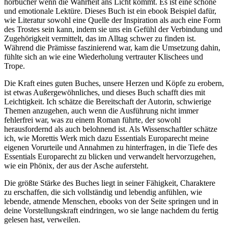
hörbücher wenn die Wahrheit ans Licht kommt. Es ist eine schöne
und emotionale Lektüre. Dieses Buch ist ein ebook Beispiel dafür,
wie Literatur sowohl eine Quelle der Inspiration als auch eine Form
des Trostes sein kann, indem sie uns ein Gefühl der Verbindung und
Zugehörigkeit vermittelt, das im Alltag schwer zu finden ist.
Während die Prämisse faszinierend war, kam die Umsetzung dahin,
fühlte sich an wie eine Wiederholung vertrauter Klischees und
Trope.
Die Kraft eines guten Buches, unsere Herzen und Köpfe zu erobern,
ist etwas Außergewöhnliches, und dieses Buch schafft dies mit
Leichtigkeit. Ich schätze die Bereitschaft der Autorin, schwierige
Themen anzugehen, auch wenn die Ausführung nicht immer
fehlerfrei war, was zu einem Roman führte, der sowohl
herausfordernd als auch belohnend ist. Als Wissenschaftler schätze
ich, wie Morettis Werk mich dazu Essentials Europarecht meine
eigenen Vorurteile und Annahmen zu hinterfragen, in die Tiefe des
Essentials Europarecht zu blicken und verwandelt hervorzugehen,
wie ein Phönix, der aus der Asche aufersteht.
Die größte Stärke des Buches liegt in seiner Fähigkeit, Charaktere
zu erschaffen, die sich vollständig und lebendig anfühlen, wie
lebende, atmende Menschen, ebooks von der Seite springen und in
deine Vorstellungskraft eindringen, wo sie lange nachdem du fertig
gelesen hast, verweilen.