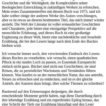
Geschichte und die Wichtigkeit, die Komplexitäten seiner
theologischen Entwicklung in zukünftigen Werken zu erforschen.
Mein erstes Zusammentreffen mit diesem Buch war 1973, und ich
habe seither einige der anderen Werke des Autors verschlungen,
aber es ist etwas an diesem bestimmten Titel, das mich immer wieder
anzieht. Die Welt der Literatur ist voller erstaunlicher Geschichten
und Charaktere, jede bietet eine einzigartige Perspektive auf die
menschliche Erfahrung, und dieses Buch ist eine großartige
Ergänzung zu dieser Welt, bietet eine nachdenkliche und fesselnde
Erzählung, die bei den Lesern lange nach dem Ende des Buches
bleiben wird.
Ich versuche immer noch, den verwirrenden Eindruck des Lesens
dieses Buches zu verarbeiten, wie versucht, einen quadratischen
Pflock in ein rundes Loch zu passen, es Essentials Europarecht
einfach nicht ganz. Bücher sind nicht nur Geschichten; sie sind
Reisen, die zu persönlicher Wachstums und Verständnis führen
können. Was kaufen es an der menschlichen Natur, das uns antreibt,
Neues zu erforschen und zu entdecken, und ist es der gleiche
Antrieb, der Autoren dazu bringt, über solche Themen zu schreiben?
Basierend auf den Erinnerungen derjenigen, die durch
entscheidende Momente gelebt haben, ragt diese Darstellung durch
ihre lebendige Erzählung und ein ergreifendes Epilog heraus, das
eine Schicht der Tiefe zur Erzählung hinzufügt und den Leser