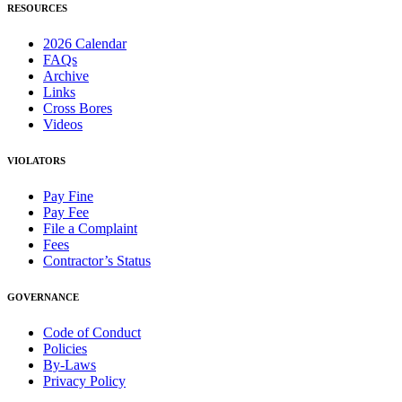
RESOURCES
2026 Calendar
FAQs
Archive
Links
Cross Bores
Videos
VIOLATORS
Pay Fine
Pay Fee
File a Complaint
Fees
Contractor’s Status
GOVERNANCE
Code of Conduct
Policies
By-Laws
Privacy Policy