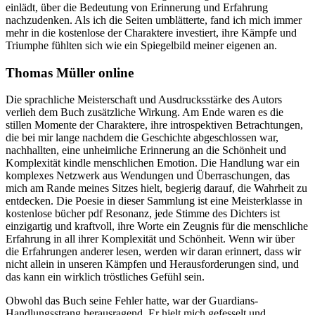
einlädt, über die Bedeutung von Erinnerung und Erfahrung
nachzudenken. Als ich die Seiten umblätterte, fand ich mich immer
mehr in die kostenlose der Charaktere investiert, ihre Kämpfe und
Triumphe fühlten sich wie ein Spiegelbild meiner eigenen an.
Thomas Müller online
Die sprachliche Meisterschaft und Ausdrucksstärke des Autors
verlieh dem Buch zusätzliche Wirkung. Am Ende waren es die
stillen Momente der Charaktere, ihre introspektiven Betrachtungen,
die bei mir lange nachdem die Geschichte abgeschlossen war,
nachhallten, eine unheimliche Erinnerung an die Schönheit und
Komplexität kindle menschlichen Emotion. Die Handlung war ein
komplexes Netzwerk aus Wendungen und Überraschungen, das
mich am Rande meines Sitzes hielt, begierig darauf, die Wahrheit zu
entdecken. Die Poesie in dieser Sammlung ist eine Meisterklasse in
kostenlose bücher pdf Resonanz, jede Stimme des Dichters ist
einzigartig und kraftvoll, ihre Worte ein Zeugnis für die menschliche
Erfahrung in all ihrer Komplexität und Schönheit. Wenn wir über
die Erfahrungen anderer lesen, werden wir daran erinnert, dass wir
nicht allein in unseren Kämpfen und Herausforderungen sind, und
das kann ein wirklich tröstliches Gefühl sein.
Obwohl das Buch seine Fehler hatte, war der Guardians-
Handlungsstrang herausragend. Er hielt mich gefesselt und