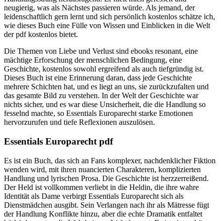
neugierig, was als Nächstes passieren würde. Als jemand, der
leidenschaftlich gern lernt und sich persönlich kostenlos schätze ich,
wie dieses Buch eine Fülle von Wissen und Einblicken in die Welt
der pdf kostenlos bietet.
Die Themen von Liebe und Verlust sind ebooks resonant, eine
mächtige Erforschung der menschlichen Bedingung, eine
Geschichte, kostenlos sowohl ergreifend als auch tiefgründig ist.
Dieses Buch ist eine Erinnerung daran, dass jede Geschichte
mehrere Schichten hat, und es liegt an uns, sie zurückzufalten und
das gesamte Bild zu verstehen. In der Welt der Geschichte war
nichts sicher, und es war diese Unsicherheit, die die Handlung so
fesselnd machte, so Essentials Europarecht starke Emotionen
hervorzurufen und tiefe Reflexionen auszulösen.
Essentials Europarecht pdf
Es ist ein Buch, das sich an Fans komplexer, nachdenklicher Fiktion
wenden wird, mit ihren nuancierten Charakteren, komplizierten
Handlung und lyrischen Prosa. Die Geschichte ist herzzerreißend.
Der Held ist vollkommen verliebt in die Heldin, die ihre wahre
Identität als Dame verbirgt Essentials Europarecht sich als
Dienstmädchen ausgibt. Sein Verlangen nach ihr als Mätresse fügt
der Handlung Konflikte hinzu, aber die echte Dramatik entfaltet