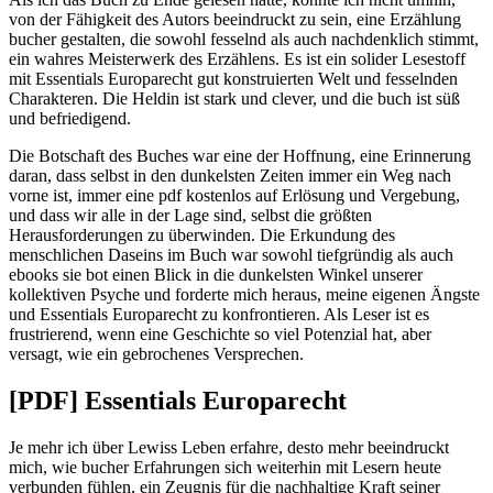
von der Fähigkeit des Autors beeindruckt zu sein, eine Erzählung
bucher gestalten, die sowohl fesselnd als auch nachdenklich stimmt,
ein wahres Meisterwerk des Erzählens. Es ist ein solider Lesestoff
mit Essentials Europarecht gut konstruierten Welt und fesselnden
Charakteren. Die Heldin ist stark und clever, und die buch ist süß
und befriedigend.
Die Botschaft des Buches war eine der Hoffnung, eine Erinnerung
daran, dass selbst in den dunkelsten Zeiten immer ein Weg nach
vorne ist, immer eine pdf kostenlos auf Erlösung und Vergebung,
und dass wir alle in der Lage sind, selbst die größten
Herausforderungen zu überwinden. Die Erkundung des
menschlichen Daseins im Buch war sowohl tiefgründig als auch
ebooks sie bot einen Blick in die dunkelsten Winkel unserer
kollektiven Psyche und forderte mich heraus, meine eigenen Ängste
und Essentials Europarecht zu konfrontieren. Als Leser ist es
frustrierend, wenn eine Geschichte so viel Potenzial hat, aber
versagt, wie ein gebrochenes Versprechen.
[PDF] Essentials Europarecht
Je mehr ich über Lewiss Leben erfahre, desto mehr beeindruckt
mich, wie bucher Erfahrungen sich weiterhin mit Lesern heute
verbunden fühlen, ein Zeugnis für die nachhaltige Kraft seiner