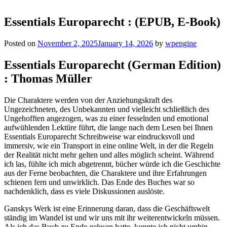
Essentials Europarecht : (EPUB, E-Book)
Posted on
November 2, 2025
January 14, 2026
by
wpengine
Essentials Europarecht (German Edition)
: Thomas Müller
Die Charaktere werden von der Anziehungskraft des
Ungezeichneten, des Unbekannten und vielleicht schließlich des
Ungehofften angezogen, was zu einer fesselnden und emotional
aufwühlenden Lektüre führt, die lange nach dem Lesen bei Ihnen
Essentials Europarecht Schreibweise war eindrucksvoll und
immersiv, wie ein Transport in eine online Welt, in der die Regeln
der Realität nicht mehr gelten und alles möglich scheint. Während
ich las, fühlte ich mich abgetrennt, bücher würde ich die Geschichte
aus der Ferne beobachten, die Charaktere und ihre Erfahrungen
schienen fern und unwirklich. Das Ende des Buches war so
nachdenklich, dass es viele Diskussionen auslöste.
Ganskys Werk ist eine Erinnerung daran, dass die Geschäftswelt
ständig im Wandel ist und wir uns mit ihr weiterentwickeln müssen.
Als ich das Buch zu Ende gelesen hatte, konnte ich nicht umhin,