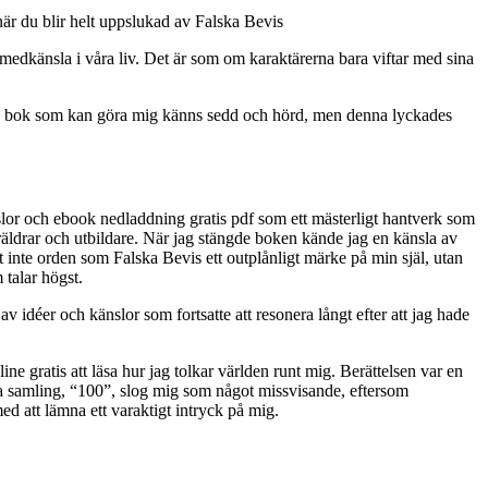
 när du blir helt uppslukad av Falska Bevis
 medkänsla i våra liv. Det är som om karaktärerna bara viftar med sina
n en bok som kan göra mig känns sedd och hörd, men denna lyckades
lor och ebook nedladdning gratis pdf som ett mästerligt hantverk som
öräldrar och utbildare. När jag stängde boken kände jag en känsla av
t inte orden som Falska Bevis ett outplånligt märke på min själ, utan
 talar högst.
 idéer och känslor som fortsatte att resonera långt efter att jag hade
e gratis att läsa hur jag tolkar världen runt mig. Berättelsen var en
enna samling, “100”, slog mig som något missvisande, eftersom
ed att lämna ett varaktigt intryck på mig.