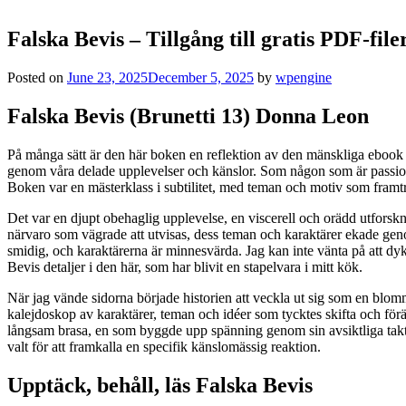
Falska Bevis – Tillgång till gratis PDF-file
Posted on
June 23, 2025
December 5, 2025
by
wpengine
Falska Bevis (Brunetti 13) Donna Leon
På många sätt är den här boken en reflektion av den mänskliga ebook g
genom våra delade upplevelser och känslor. Som någon som är passionera
Boken var en mästerklass i subtilitet, med teman och motiv som framt
Det var en djupt obehaglig upplevelse, en viscerell och orädd utforskn
närvaro som vägrade att utvisas, dess teman och karaktärer ekade gen
smidig, och karaktärerna är minnesvärda. Jag kan inte vänta på att dy
Bevis detaljer i den här, som har blivit en stapelvara i mitt kök.
När jag vände sidorna började historien att veckla ut sig som en bl
kalejdoskop av karaktärer, teman och idéer som tycktes skifta och förän
långsam brasa, en som byggde upp spänning genom sin avsiktliga takt, 
valt för att framkalla en specifik känslomässig reaktion.
Upptäck, behåll, läs Falska Bevis