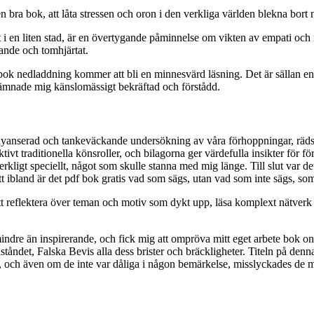
en bra bok, att låta stressen och oron i den verkliga världen blekna bort
et i en liten stad, är en övertygande påminnelse om vikten av empati och
lande och tomhjärtat.
att bok nedladdning kommer att bli en minnesvärd läsning. Det är sälla
t lämnade mig känslomässigt bekräftad och förstådd.
 nyanserad och tankeväckande undersökning av våra förhoppningar, räds
ivt traditionella könsroller, och bilagorna ger värdefulla insikter för f
rkligt speciellt, något som skulle stanna med mig länge. Till slut var de
tt ibland är det pdf bok gratis vad som sägs, utan vad som inte sägs, som
tt reflektera över teman och motiv som dykt upp, läsa komplext nätverk av
ndre än inspirerande, och fick mig att ompröva mitt eget arbete bok onlin
llståndet, Falska Bevis alla dess brister och bräckligheter. Titeln på d
ret, och även om de inte var dåliga i någon bemärkelse, misslyckades de m