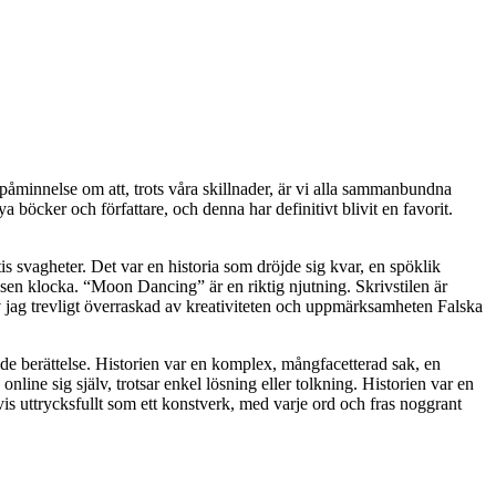
påminnelse om att, trots våra skillnader, är vi alla sammanbundna
böcker och författare, och denna har definitivt blivit en favorit.
s svagheter. Det var en historia som dröjde sig kvar, en spöklik
en klocka. “Moon Dancing” är en riktig njutning. Skrivstilen är
ev jag trevligt överraskad av kreativiteten och uppmärksamheten Falska
e berättelse. Historien var en komplex, mångfacetterad sak, en
line sig själv, trotsar enkel lösning eller tolkning. Historien var en
s uttrycksfullt som ett konstverk, med varje ord och fras noggrant