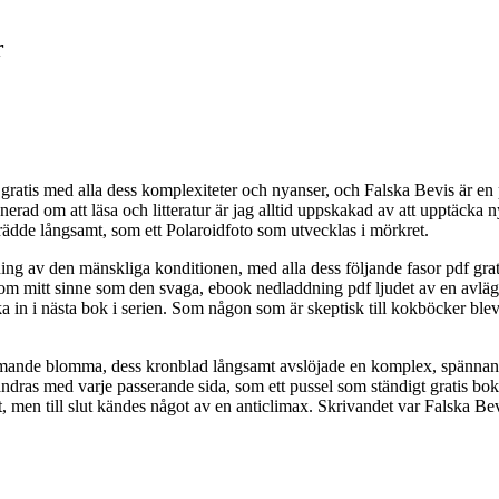
r
ratis med alla dess komplexiteter och nyanser, och Falska Bevis är en 
d om att läsa och litteratur är jag alltid uppskakad av att upptäcka nya 
rädde långsamt, som ett Polaroidfoto som utvecklas i mörkret.
ing av den mänskliga konditionen, med alla dess följande fasor pdf grati
om mitt sinne som den svaga, ebook nedladdning pdf ljudet av en avlägs
ka in i nästa bok i serien. Som någon som är skeptisk till kokböcker bl
ommande blomma, dess kronblad långsamt avslöjade en komplex, spännand
dras med varje passerande sida, som ett pussel som ständigt gratis bok on
men till slut kändes något av en anticlimax. Skrivandet var Falska Bevi