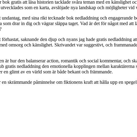
bok gratis att läsa historien tacklade svåra teman med en känslighet 
en utvecklades som en karta, avslöjade nya landskap och möjligheter vid 
get undantag, med sina rikt tecknade bok nedladdning och engagerande be
som drar in dig och vägrar släppa taget. Vad är det för något med att läs
?
t förhastat, saknande den djup och nyans jag hade gratis nedladdning att
med omsorg och känslighet. Skrivandet var suggestivt, och frammanade l
 är hur den balanserar action, romantik och social kommentar, och sk
b gratis nedladdning den emotionella kopplingen mellan karaktärerna so
uder en glimt av en värld som är både bekant och främmande.
är en skrämmande påminnelse om fiktionens kraft att hålla upp en spegel