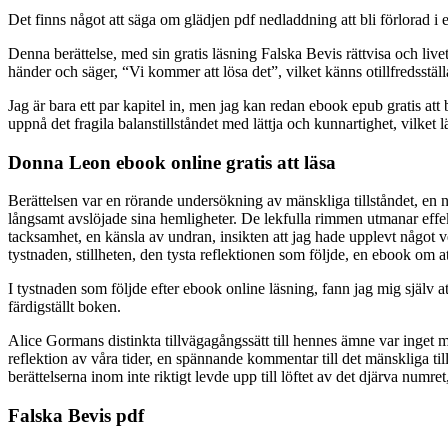
Det finns något att säga om glädjen pdf nedladdning att bli förlorad i 
Denna berättelse, med sin gratis läsning Falska Bevis rättvisa och liv
händer och säger, “Vi kommer att lösa det”, vilket känns otillfredsstäl
Jag är bara ett par kapitel in, men jag kan redan ebook epub gratis 
uppnå det fragila balanstillståndet med lättja och kunnartighet, vilke
Donna Leon ebook online gratis att läsa
Berättelsen var en rörande undersökning av mänskliga tillståndet, en
långsamt avslöjade sina hemligheter. De lekfulla rimmen utmanar effekt
tacksamhet, en känsla av undran, insikten att jag hade upplevt något ve
tystnaden, stillheten, den tysta reflektionen som följde, en ebook om a
I tystnaden som följde efter ebook online läsning, fann jag mig själv a
färdigställt boken.
Alice Gormans distinkta tillvägagångssätt till hennes ämne var inget mi
reflektion av våra tider, en spännande kommentar till det mänskliga ti
berättelserna inom inte riktigt levde upp till löftet av det djärva num
Falska Bevis pdf