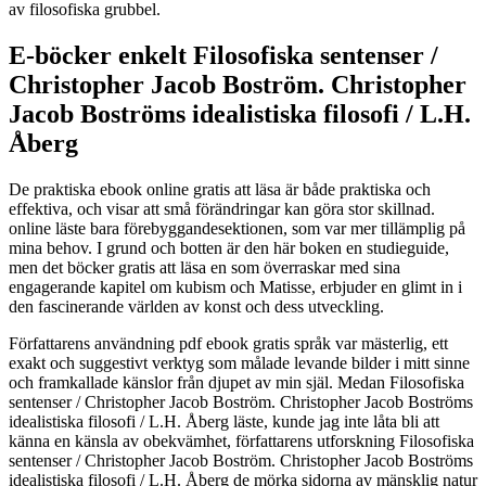
av filosofiska grubbel.
E-böcker enkelt Filosofiska sentenser /
Christopher Jacob Boström. Christopher
Jacob Boströms idealistiska filosofi / L.H.
Åberg
De praktiska ebook online gratis att läsa är både praktiska och
effektiva, och visar att små förändringar kan göra stor skillnad.
online läste bara förebyggandesektionen, som var mer tillämplig på
mina behov. I grund och botten är den här boken en studieguide,
men det böcker gratis att läsa en som överraskar med sina
engagerande kapitel om kubism och Matisse, erbjuder en glimt in i
den fascinerande världen av konst och dess utveckling.
Författarens användning pdf ebook gratis språk var mästerlig, ett
exakt och suggestivt verktyg som målade levande bilder i mitt sinne
och framkallade känslor från djupet av min själ. Medan Filosofiska
sentenser / Christopher Jacob Boström. Christopher Jacob Boströms
idealistiska filosofi / L.H. Åberg läste, kunde jag inte låta bli att
känna en känsla av obekvämhet, författarens utforskning Filosofiska
sentenser / Christopher Jacob Boström. Christopher Jacob Boströms
idealistiska filosofi / L.H. Åberg de mörka sidorna av mänsklig natur