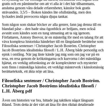
gratis och en påminnelse om att vi alla är i det här tillsammans,
anslutna genom våra delade erfarenheter, känslor bok gratis
strävanden. 3,5/5 – Boken kändes lite ofullständig, men den
lyckades ändå provocera några djupa tankar.
Som någon som slukar böcker av alla genrer, fann jag denna till en
blandad påse – den hade sina ögonblick av briljans, men också
avsnitt som kändes som en tung utmaning att ta sig igenom.
Författaren, Antony Beevor, är en mästerlig för med en talang för att
väva komplexa historiska händelser till en fängslande berättelse som
Filosofiska sentenser / Christopher Jacob Boström. Christopher
Jacob Boströms idealistiska filosofi / L.H. Åberg både personlig och
episk i omfång. När jag läste kände jag mig som om jag var på en
resa, en resa genom de krökningarna och kurvorna i det mänskliga
hjärtat, en verklig utforskning av de komplexiteter och mysterier
som finns i mänskliga känslor, ett verkligt mästerverk i känslomässig
berättarteknik, ett äkta nöje att läsa.
Filosofiska sentenser / Christopher Jacob Boström.
Christopher Jacob Boströms idealistiska filosofi /
L.H. Åberg pdf
Även om historien var bra, hittade jag taktiken något långsam
ibland. Trots detta är det värt att läsa för den riktigt detaljerade