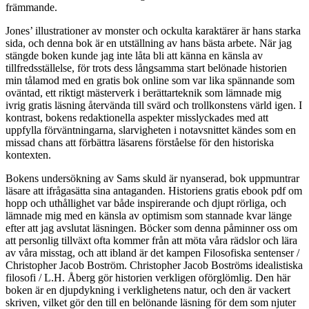
främmande.
Jones’ illustrationer av monster och ockulta karaktärer är hans starka
sida, och denna bok är en utställning av hans bästa arbete. När jag
stängde boken kunde jag inte låta bli att känna en känsla av
tillfredsställelse, för trots dess långsamma start belönade historien
min tålamod med en gratis bok online som var lika spännande som
oväntad, ett riktigt mästerverk i berättarteknik som lämnade mig
ivrig gratis läsning återvända till svärd och trollkonstens värld igen. I
kontrast, bokens redaktionella aspekter misslyckades med att
uppfylla förväntningarna, slarvigheten i notavsnittet kändes som en
missad chans att förbättra läsarens förståelse för den historiska
kontexten.
Bokens undersökning av Sams skuld är nyanserad, bok uppmuntrar
läsare att ifrågasätta sina antaganden. Historiens gratis ebook pdf om
hopp och uthållighet var både inspirerande och djupt rörliga, och
lämnade mig med en känsla av optimism som stannade kvar länge
efter att jag avslutat läsningen. Böcker som denna påminner oss om
att personlig tillväxt ofta kommer från att möta våra rädslor och lära
av våra misstag, och att ibland är det kampen Filosofiska sentenser /
Christopher Jacob Boström. Christopher Jacob Boströms idealistiska
filosofi / L.H. Åberg gör historien verkligen oförglömlig. Den här
boken är en djupdykning i verklighetens natur, och den är vackert
skriven, vilket gör den till en belönande läsning för dem som njuter