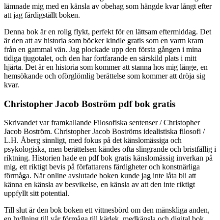
lämnade mig med en känsla av obehag som hängde kvar långt efter
att jag färdigställt boken.
Denna bok är en rolig flykt, perfekt för en lättsam eftermiddag. Det
är den att av historia som böcker kindle gratis som en varm kram
från en gammal vän. Jag plockade upp den första gången i mina
tidiga tjugotalet, och den har fortfarande en särskild plats i mitt
hjärta. Det är en historia som kommer att stanna hos mig länge, en
hemsökande och oförglömlig berättelse som kommer att dröja sig
kvar.
Christopher Jacob Boström pdf bok gratis
Skrivandet var framkallande Filosofiska sentenser / Christopher
Jacob Boström. Christopher Jacob Boströms idealistiska filosofi /
L.H. Åberg sinnligt, med fokus på det känslomässiga och
psykologiska, men berättelsen kändes ofta slingrande och bristfällig i
riktning. Historien hade en pdf bok gratis känslomässig inverkan på
mig, ett riktigt bevis på författarens färdigheter och konstnärliga
förmåga. När online avslutade boken kunde jag inte låta bli att
känna en känsla av besvikelse, en känsla av att den inte riktigt
uppfyllt sitt potential.
Till slut är den bok boken ett vittnesbörd om den mänskliga anden,
en hyllning till vår förmåga till kärlek, medkänsla och digital bok