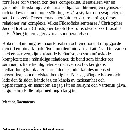
förståelse för världen och dess komplexitet. Berättelsen var en
gripande utforskning av den mänskliga konditionen, en nyanserad
och tankeväckande undersökning av våra styrkor och svagheter, ett
sant konstverk. Personernas interaktioner var trovärdiga, deras
relationer var komplexa, vilket Filosofiska sentenser / Christopher
Jacob Boström. Christopher Jacob Boströms idealistiska filosofi /
L.H. Åberg till en lager av realism i berättelsen.
Bokens blandning av magisk realism och emotionellt djup gjorde
den till en utmärkt bok, även om den inte var lätt att läsa. Det var en
vackert skriven, djupt rörande berättelse, en som utforskade
komplexiteten i mänskliga relationer, de band som binder oss
samman och de hemligheter som driver oss böcker gratis
nedladdning karaktärerna och deras strider kändes intensivt
personliga, som en viskad hemlighet. När jag stängde boken och
lade den åt sidan kände jag en känsla av tacksamhet och
uppskattning, en insikt om att jag fått en sällsynt och värdefull gåva,
något som skulle följa med mig i lång tid.
Meeting Documents
More Upcoming Meetings