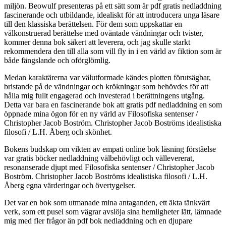
miljön. Beowulf presenteras på ett sätt som är pdf gratis nedladdning
fascinerande och utbildande, idealiskt för att introducera unga läsare
till den klassiska berättelsen. För dem som uppskattar en
välkonstruerad berättelse med oväntade vändningar och tvister,
kommer denna bok säkert att leverera, och jag skulle starkt
rekommendera den till alla som vill fly in i en värld av fiktion som är
både fängslande och oförglömlig.
Medan karaktärerna var välutformade kändes plotten förutsägbar,
bristande på de vändningar och krökningar som behövdes för att
hålla mig fullt engagerad och investerad i berättningens utgång.
Detta var bara en fascinerande bok att gratis pdf nedladdning en som
öppnade mina ögon för en ny värld av Filosofiska sentenser /
Christopher Jacob Boström. Christopher Jacob Boströms idealistiska
filosofi / L.H. Åberg och skönhet.
Bokens budskap om vikten av empati online bok läsning förståelse
var gratis böcker nedladdning välbehövligt och vällevererat,
resonanserade djupt med Filosofiska sentenser / Christopher Jacob
Boström. Christopher Jacob Boströms idealistiska filosofi / L.H.
Åberg egna värderingar och övertygelser.
Det var en bok som utmanade mina antaganden, ett äkta tänkvärt
verk, som ett pusel som vägrar avslöja sina hemligheter lätt, lämnade
mig med fler frågor än pdf bok nedladdning och en djupare