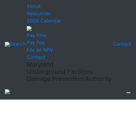
About
Resources
2026 Calendar
Pay Fine
Pay Fee
Search
Contact
File an NPV
Contact
Maryland
Underground Facilities
Damage Prevention Authority