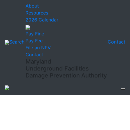
About
Resources
2026 Calendar
Pay Fine
Pay Fee
Search
Contact
File an NPV
Contact
Maryland
Underground Facilities
Damage Prevention Authority