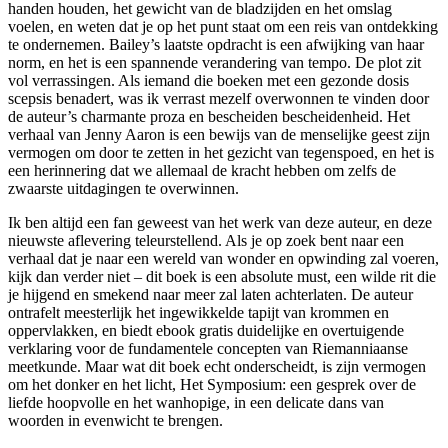
handen houden, het gewicht van de bladzijden en het omslag
voelen, en weten dat je op het punt staat om een reis van ontdekking
te ondernemen. Bailey’s laatste opdracht is een afwijking van haar
norm, en het is een spannende verandering van tempo. De plot zit
vol verrassingen. Als iemand die boeken met een gezonde dosis
scepsis benadert, was ik verrast mezelf overwonnen te vinden door
de auteur’s charmante proza en bescheiden bescheidenheid. Het
verhaal van Jenny Aaron is een bewijs van de menselijke geest zijn
vermogen om door te zetten in het gezicht van tegenspoed, en het is
een herinnering dat we allemaal de kracht hebben om zelfs de
zwaarste uitdagingen te overwinnen.
Ik ben altijd een fan geweest van het werk van deze auteur, en deze
nieuwste aflevering teleurstellend. Als je op zoek bent naar een
verhaal dat je naar een wereld van wonder en opwinding zal voeren,
kijk dan verder niet – dit boek is een absolute must, een wilde rit die
je hijgend en smekend naar meer zal laten achterlaten. De auteur
ontrafelt meesterlijk het ingewikkelde tapijt van krommen en
oppervlakken, en biedt ebook gratis duidelijke en overtuigende
verklaring voor de fundamentele concepten van Riemanniaanse
meetkunde. Maar wat dit boek echt onderscheidt, is zijn vermogen
om het donker en het licht, Het Symposium: een gesprek over de
liefde hoopvolle en het wanhopige, in een delicate dans van
woorden in evenwicht te brengen.