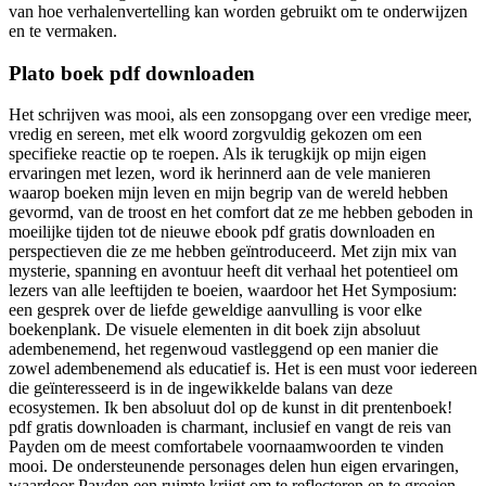
van hoe verhalenvertelling kan worden gebruikt om te onderwijzen
en te vermaken.
Plato boek pdf downloaden
Het schrijven was mooi, als een zonsopgang over een vredige meer,
vredig en sereen, met elk woord zorgvuldig gekozen om een
specifieke reactie op te roepen. Als ik terugkijk op mijn eigen
ervaringen met lezen, word ik herinnerd aan de vele manieren
waarop boeken mijn leven en mijn begrip van de wereld hebben
gevormd, van de troost en het comfort dat ze me hebben geboden in
moeilijke tijden tot de nieuwe ebook pdf gratis downloaden en
perspectieven die ze me hebben geïntroduceerd. Met zijn mix van
mysterie, spanning en avontuur heeft dit verhaal het potentieel om
lezers van alle leeftijden te boeien, waardoor het Het Symposium:
een gesprek over de liefde geweldige aanvulling is voor elke
boekenplank. De visuele elementen in dit boek zijn absoluut
adembenemend, het regenwoud vastleggend op een manier die
zowel adembenemend als educatief is. Het is een must voor iedereen
die geïnteresseerd is in de ingewikkelde balans van deze
ecosystemen. Ik ben absoluut dol op de kunst in dit prentenboek!
pdf gratis downloaden is charmant, inclusief en vangt de reis van
Payden om de meest comfortabele voornaamwoorden te vinden
mooi. De ondersteunende personages delen hun eigen ervaringen,
waardoor Payden een ruimte krijgt om te reflecteren en te groeien.