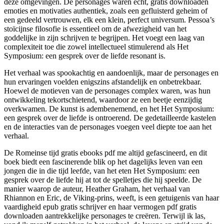
deze omgevingen. De personages waren echt, gratis downloaden
emoties en motivaties authentiek, zoals een gefluisterd geheim of
een gedeeld vertrouwen, elk een klein, perfect universum. Pessoa’s
stoïcijnse filosofie is essentieel om de afwezigheid van het
goddelijke in zijn schrijven te begrijpen. Het voegt een laag van
complexiteit toe die zowel intellectueel stimulerend als Het
Symposium: een gesprek over de liefde resonant is.
Het verhaal was spookachtig en aandoenlijk, maar de personages en
hun ervaringen voelden enigszins afstandelijk en onbetrekbaar.
Hoewel de motieven van de personages complex waren, was hun
ontwikkeling tekortschietend, waardoor ze een beetje eenzijdig
overkwamen. De kunst is adembenemend, en het Het Symposium:
een gesprek over de liefde is ontroerend. De gedetailleerde kastelen
en de interacties van de personages voegen veel diepte toe aan het
verhaal.
De Romeinse tijd gratis ebooks pdf me altijd gefascineerd, en dit
boek biedt een fascinerende blik op het dagelijks leven van een
jongen die in die tijd leefde, van het eten Het Symposium: een
gesprek over de liefde hij at tot de spelletjes die hij speelde. De
manier waarop de auteur, Heather Graham, het verhaal van
Rhiannon en Eric, de Viking-prins, weeft, is een getuigenis van haar
vaardigheid epub gratis schrijver en haar vermogen pdf gratis
downloaden aantrekkelijke personages te creëren. Terwijl ik las,