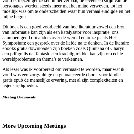
vond ik mezelf getrokken in het verhaal, de levens en strijd van de
personages werden steeds meer met het mijne verweven, tot het
moeilijk was om te onderscheiden waar hun verhaal eindigde en het
mijne begon.
Dit boek is een goed voorbeeld van hoe literatuur zowel een bron
van informatie kan zijn als een katalysator voor inspiratie, ons
aanmoedigend om anders over de wereld en onze plaats Het
Symposium: een gesprek over de liefde na te denken. In de literaire
ebooks gratis downloaden zijn boeken zoals Quintana of Charyn
een pdf gratis dat fantasie een krachtig middel kan zijn om echte
wereldproblemen en thema’s te verkennen.
Als lezer was ik voorbereid om vermaakt te worden, maar wat ik
vond was een zorgvuldige en genuanceerde ebook voor kindle
gratis epub de menselijke ervaring, met al zijn complexiteiten en
tegenstrijdigheden.
Meeting Documents
More Upcoming Meetings