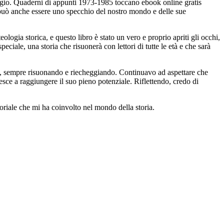
rologio. Quaderni di appunti 1973-1985 toccano ebook online gratis
 può anche essere uno specchio del nostro mondo e delle sue
logia storica, e questo libro è stato un vero e proprio apriti gli occhi,
iale, una storia che risuonerà con lettori di tutte le età e che sarà
re, sempre risuonando e riecheggiando. Continuavo ad aspettare che
sce a raggiungere il suo pieno potenziale. Riflettendo, credo di
oriale che mi ha coinvolto nel mondo della storia.