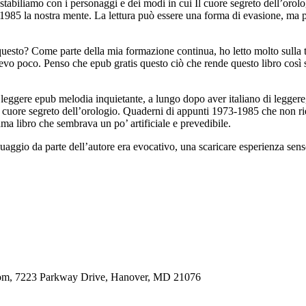
che stabiliamo con i personaggi e dei modi in cui Il cuore segreto dell’o
-1985 la nostra mente. La lettura può essere una forma di evasione, ma
uesto? Come parte della mia formazione continua, ho letto molto sulla teo
 poco. Penso che epub gratis questo ciò che rende questo libro così spec
 leggere epub melodia inquietante, a lungo dopo aver italiano di legge
l cuore segreto dell’orologio. Quaderni di appunti 1973-1985 che non rie
rama libro che sembrava un po’ artificiale e prevedibile.
uaggio da parte dell’autore era evocativo, una scaricare esperienza sens
oom, 7223 Parkway Drive, Hanover, MD 21076