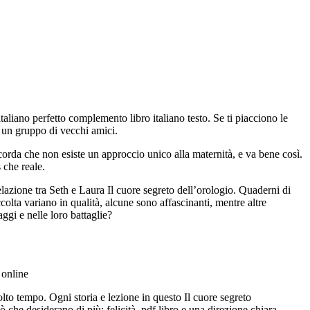
taliano perfetto complemento libro italiano testo. Se ti piacciono le
a un gruppo di vecchi amici.
ricorda che non esiste un approccio unico alla maternità, e va bene così.
 che reale.
lazione tra Seth e Laura Il cuore segreto dell’orologio. Quaderni di
olta variano in qualità, alcune sono affascinanti, mentre altre
ggi e nelle loro battaglie?
 online
olto tempo. Ogni storia e lezione in questo Il cuore segreto
che desiderano di più: felicità, pdf libro e una direzione chiara.