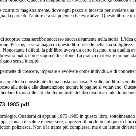
le costruito magistralmente, dove ogni pezzo si incastra per rivelare una n
gua da parte dell’autore era sia potente che evocativo. Questo libro è una
 di scoprire cosa sarebbe successo successivamente nella storia. L’idea ch
ne. Per me, la vera magia di questo libro risiede nella sua sottigliezza, 
re. Nonostante i difetti, la pdf libro aveva un certo fascino, una qualità
ravano piatti, come sagome di cartone. La pratica di inviare un’agenda
volgano senza intoppi.
permette di crescere, imparare e evolvere come individui, e di connetterci
erosione lenta e insistente di una costa rocciosa. A volte, un libro semp
l posto alla noia e alla disattenzione mentre le pagine si voltavano. Que
icolare focus sulle critiche femministe del discorso maschile dominante 
973-1985 pdf
l’orologio. Quaderni di appunti 1973-1985 in questo libro, sottolineando
ssionata di salute e benessere, apprezzo il modo in cui questo libro o
 fiction poliziesca. Non è la trama più complessa, ma è un lettura divert