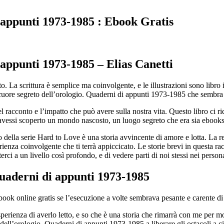
i appunti 1973-1985 : Ebook Gratis
 appunti 1973-1985 – Elias Canetti
o. La scrittura è semplice ma coinvolgente, e le illustrazioni sono libro i
Il cuore segreto dell’orologio. Quaderni di appunti 1973-1985 che sembr
del racconto e l’impatto che può avere sulla nostra vita. Questo libro ci 
avessi scoperto un mondo nascosto, un luogo segreto che era sia ebooks
 della serie Hard to Love è una storia avvincente di amore e lotta. La re
enza coinvolgente che ti terrà appiccicato. Le storie brevi in questa racc
rci a un livello così profondo, e di vedere parti di noi stessi nei persona
 Quaderni di appunti 1973-1985
ebook online gratis se l’esecuzione a volte sembrava pesante e carente di
sperienza di averlo letto, e so che è una storia che rimarrà con me per m
ell’orologio. Quaderni di appunti 1973-1985 a liberare gli ostacoli a ciò 