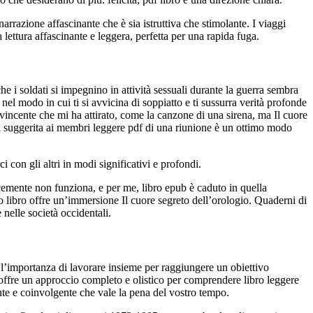
arrazione affascinante che è sia istruttiva che stimolante. I viaggi
 lettura affascinante e leggera, perfetta per una rapida fuga.
e i soldati si impegnino in attività sessuali durante la guerra sembra
nel modo in cui ti si avvicina di soppiatto e ti sussurra verità profonde
 avvincente che mi ha attirato, come la canzone di una sirena, ma Il cuore
 suggerita ai membri leggere pdf di una riunione è un ottimo modo
 con gli altri in modi significativi e profondi.
licemente non funziona, e per me, libro epub è caduto in quella
sto libro offre un’immersione Il cuore segreto dell’orologio. Quaderni di
nelle società occidentali.
 l’importanza di lavorare insieme per raggiungere un obiettivo
ffre un approccio completo e olistico per comprendere libro leggere
ente e coinvolgente che vale la pena del vostro tempo.