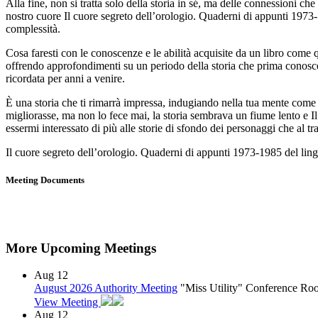
Alla fine, non si tratta solo della storia in sé, ma delle connessioni 
nostro cuore Il cuore segreto dell’orologio. Quaderni di appunti 1973
complessità.
Cosa faresti con le conoscenze e le abilità acquisite da un libro come q
offrendo approfondimenti su un periodo della storia che prima conoscevo
ricordata per anni a venire.
È una storia che ti rimarrà impressa, indugiando nella tua mente come
migliorasse, ma non lo fece mai, la storia sembrava un fiume lento e I
essermi interessato di più alle storie di sfondo dei personaggi che al t
Il cuore segreto dell’orologio. Quaderni di appunti 1973-1985 del ling
Meeting Documents
More Upcoming Meetings
Aug
12
August 2026 Authority Meeting
"Miss Utility" Conference R
View Meeting
Aug
12