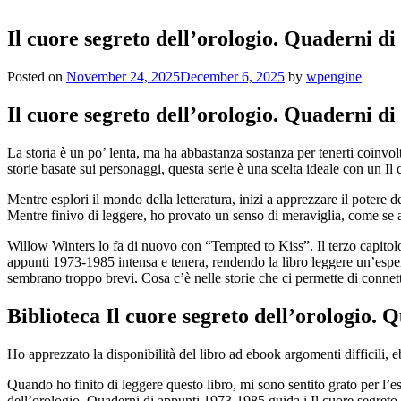
Il cuore segreto dell’orologio. Quaderni d
Posted on
November 24, 2025
December 6, 2025
by
wpengine
Il cuore segreto dell’orologio. Quaderni di
La storia è un po’ lenta, ma ha abbastanza sostanza per tenerti coinvolt
storie basate sui personaggi, questa serie è una scelta ideale con un 
Mentre esplori il mondo della letteratura, inizi a apprezzare il potere 
Mentre finivo di leggere, ho provato un senso di meraviglia, come se 
Willow Winters lo fa di nuovo con “Tempted to Kiss”. Il terzo capitolo
appunti 1973-1985 intensa e tenera, rendendo la libro leggere un’esperi
sembrano troppo brevi. Cosa c’è nelle storie che ci permette di connette
Biblioteca Il cuore segreto dell’orologio.
Ho apprezzato la disponibilità del libro ad ebook argomenti difficili, 
Quando ho finito di leggere questo libro, mi sono sentito grato per l’e
dell’orologio. Quaderni di appunti 1973-1985 guida i Il cuore segreto d