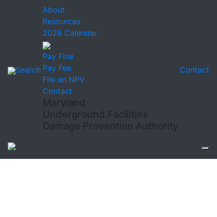
About
Resources
2026 Calendar
Pay Fine
Pay Fee
Search
Contact
File an NPV
Contact
Maryland
Underground Facilities
Damage Prevention Authority