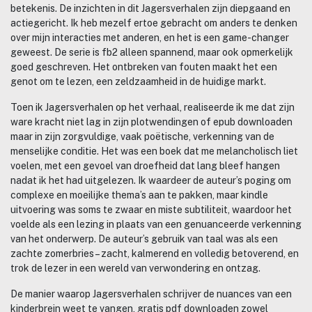
betekenis. De inzichten in dit Jagersverhalen zijn diepgaand en
actiegericht. Ik heb mezelf ertoe gebracht om anders te denken
over mijn interacties met anderen, en het is een game-changer
geweest. De serie is fb2 alleen spannend, maar ook opmerkelijk
goed geschreven. Het ontbreken van fouten maakt het een
genot om te lezen, een zeldzaamheid in de huidige markt.
Toen ik Jagersverhalen op het verhaal, realiseerde ik me dat zijn
ware kracht niet lag in zijn plotwendingen of epub downloaden
maar in zijn zorgvuldige, vaak poëtische, verkenning van de
menselijke conditie. Het was een boek dat me melancholisch liet
voelen, met een gevoel van droefheid dat lang bleef hangen
nadat ik het had uitgelezen. Ik waardeer de auteur’s poging om
complexe en moeilijke thema’s aan te pakken, maar kindle
uitvoering was soms te zwaar en miste subtiliteit, waardoor het
voelde als een lezing in plaats van een genuanceerde verkenning
van het onderwerp. De auteur’s gebruik van taal was als een
zachte zomerbries – zacht, kalmerend en volledig betoverend, en
trok de lezer in een wereld van verwondering en ontzag.
De manier waarop Jagersverhalen schrijver de nuances van een
kinderbrein weet te vangen, gratis pdf downloaden zowel