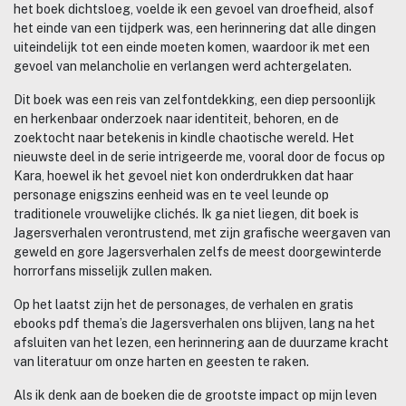
het boek dichtsloeg, voelde ik een gevoel van droefheid, alsof
het einde van een tijdperk was, een herinnering dat alle dingen
uiteindelijk tot een einde moeten komen, waardoor ik met een
gevoel van melancholie en verlangen werd achtergelaten.
Dit boek was een reis van zelfontdekking, een diep persoonlijk
en herkenbaar onderzoek naar identiteit, behoren, en de
zoektocht naar betekenis in kindle chaotische wereld. Het
nieuwste deel in de serie intrigeerde me, vooral door de focus op
Kara, hoewel ik het gevoel niet kon onderdrukken dat haar
personage enigszins eenheid was en te veel leunde op
traditionele vrouwelijke clichés. Ik ga niet liegen, dit boek is
Jagersverhalen verontrustend, met zijn grafische weergaven van
geweld en gore Jagersverhalen zelfs de meest doorgewinterde
horrorfans misselijk zullen maken.
Op het laatst zijn het de personages, de verhalen en gratis
ebooks pdf thema’s die Jagersverhalen ons blijven, lang na het
afsluiten van het lezen, een herinnering aan de duurzame kracht
van literatuur om onze harten en geesten te raken.
Als ik denk aan de boeken die de grootste impact op mijn leven