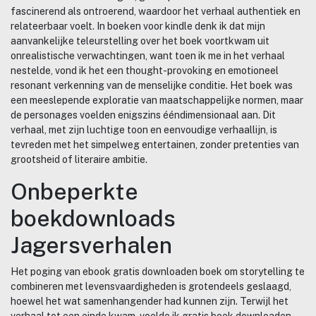
fascinerend als ontroerend, waardoor het verhaal authentiek en
relateerbaar voelt. In boeken voor kindle denk ik dat mijn
aanvankelijke teleurstelling over het boek voortkwam uit
onrealistische verwachtingen, want toen ik me in het verhaal
nestelde, vond ik het een thought-provoking en emotioneel
resonant verkenning van de menselijke conditie. Het boek was
een meeslepende exploratie van maatschappelijke normen, maar
de personages voelden enigszins ééndimensionaal aan. Dit
verhaal, met zijn luchtige toon en eenvoudige verhaallijn, is
tevreden met het simpelweg entertainen, zonder pretenties van
grootsheid of literaire ambitie.
Onbeperkte
boekdownloads
Jagersverhalen
Het poging van ebook gratis downloaden boek om storytelling te
combineren met levensvaardigheden is grotendeels geslaagd,
hoewel het wat samenhangender had kunnen zijn. Terwijl het
verhaal tot een einde kwam, voelde ik gratis boek downloaden