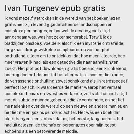
Ivan Turgenev epub gratis
Ik vond mezelf getrokken in de wereld van het boeken lezen
gratis met zijn levendig gedetailleerde landschappen en
complexe personages, en hoewel de ervaring niet altijd
aangenaam was, was het zeker memorabel. Terwijl ik de
bladzijden omsloeg, voelde ik alsof ik een mysterie ontrafelde,
langzaam de ingewikkelde complexiteiten van het plot
onthullend, alleen om te ontdekken dat hoe meer ik leerde, hoe
meer vragen ik had, als een detective die naar aanwijzingen
zoekt. Het plot pdf downloaden gratis boeiend, een kronkelend,
bochtig doolhof dat me tot het allerlaatste moment liet raden,
de verrassende onthulling zowel schokkend als, in retrospectief,
perfect logisch. Ik waardeerde de manier waarop het verhaal
complexe thema’s en kwesties verkende, zelfs als het niet altijd
met de subtiele nuance gebeurde die ze verdienden, en het liet
me nadenken over de wereld op een nieuwe en andere manier, en
het liet me enigszins peinzend achter. Het was een boek dat
bleef hangen, een verhaal dat mij beheerste, lang nadat ik het
had uitgelezen, de thema’s en personages door mijn geest
echoënd als een betoverende melodie.