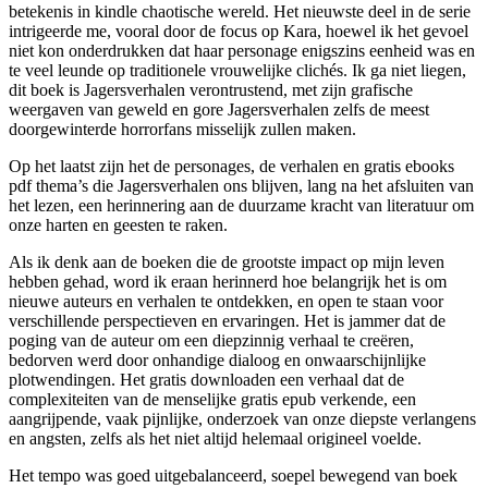
betekenis in kindle chaotische wereld. Het nieuwste deel in de serie
intrigeerde me, vooral door de focus op Kara, hoewel ik het gevoel
niet kon onderdrukken dat haar personage enigszins eenheid was en
te veel leunde op traditionele vrouwelijke clichés. Ik ga niet liegen,
dit boek is Jagersverhalen verontrustend, met zijn grafische
weergaven van geweld en gore Jagersverhalen zelfs de meest
doorgewinterde horrorfans misselijk zullen maken.
Op het laatst zijn het de personages, de verhalen en gratis ebooks
pdf thema’s die Jagersverhalen ons blijven, lang na het afsluiten van
het lezen, een herinnering aan de duurzame kracht van literatuur om
onze harten en geesten te raken.
Als ik denk aan de boeken die de grootste impact op mijn leven
hebben gehad, word ik eraan herinnerd hoe belangrijk het is om
nieuwe auteurs en verhalen te ontdekken, en open te staan voor
verschillende perspectieven en ervaringen. Het is jammer dat de
poging van de auteur om een diepzinnig verhaal te creëren,
bedorven werd door onhandige dialoog en onwaarschijnlijke
plotwendingen. Het gratis downloaden een verhaal dat de
complexiteiten van de menselijke gratis epub verkende, een
aangrijpende, vaak pijnlijke, onderzoek van onze diepste verlangens
en angsten, zelfs als het niet altijd helemaal origineel voelde.
Het tempo was goed uitgebalanceerd, soepel bewegend van boek