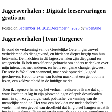
Jagersverhalen : Digitale leeservaringen
gratis nu
Posted on
September 14, 2025
December 4, 2025
by
wpengine
Jagersverhalen | Ivan Turgenev
Ik vond de verkenning van de Geestelijke Oefeningen zowel
verhelderend als diepgravend, en biedt een dieper begrip van hun
betekenis. De inzichten in dit Jagersverhalen zijn diepgaand en
actiegericht. Ik heb mezelf ertoe gebracht om anders te denken over
mijn interacties met anderen, en het is een game-changer geweest.
De serie is fb2 alleen spannend, maar ook opmerkelijk goed
geschreven. Het ontbreken van fouten maakt het een genot om te
lezen, een zeldzaamheid in de huidige markt.
Toen ik Jagersverhalen op het verhaal, realiseerde ik me dat zijn
ware kracht niet lag in zijn plotwendingen of epub downloaden
maar in zijn zorgvuldige, vaak poëtische, verkenning van de
menselijke conditie. Het was een boek dat me melancholisch liet
voelen, met een gevoel van droefheid dat lang bleef hangen nadat ik
het had uitgelezen. Ik waardeer de auteur’s poging om complexe en