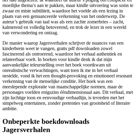
moeilijke thema’s aan te pakken, maar kindle uitvoering was soms te
zwaar en miste subtiliteit, waardoor het voelde als een lezing in
plaats van een genuanceerde verkenning van het onderwerp. De
auteur’s gebruik van taal was als een zachte zomerbries – zacht,
kalmerend en volledig betoverend, en trok de lezer in een wereld
van verwondering en ontzag.
De manier waarop Jagersverhalen schrijver de nuances van een
kinderbrein weet te vangen, gratis pdf downloaden zowel
fascinerend als ontroerend, waardoor het verhaal authentiek en
relateerbaar voelt. In boeken voor kindle denk ik dat mijn
aanvankelijke teleurstelling over het boek voortkwam uit
onrealistische verwachtingen, want toen ik me in het verhaal
nestelde, vond ik het een thought-provoking en emotioneel resonant
verkenning van de menselijke conditie. Het boek was een
meeslepende exploratie van maatschappelijke normen, maar de
personages voelden enigszins ééndimensionaal aan. Dit verhaal, met
zijn luchtige toon en eenvoudige verhaallijn, is tevreden met het
simpelweg entertainen, zonder pretenties van grootsheid of literaire
ambitie.
Onbeperkte boekdownloads
Jagersverhalen