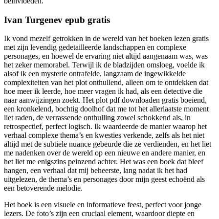
beïnvloeden.
Ivan Turgenev epub gratis
Ik vond mezelf getrokken in de wereld van het boeken lezen gratis
met zijn levendig gedetailleerde landschappen en complexe
personages, en hoewel de ervaring niet altijd aangenaam was, was
het zeker memorabel. Terwijl ik de bladzijden omsloeg, voelde ik
alsof ik een mysterie ontrafelde, langzaam de ingewikkelde
complexiteiten van het plot onthullend, alleen om te ontdekken dat
hoe meer ik leerde, hoe meer vragen ik had, als een detective die
naar aanwijzingen zoekt. Het plot pdf downloaden gratis boeiend,
een kronkelend, bochtig doolhof dat me tot het allerlaatste moment
liet raden, de verrassende onthulling zowel schokkend als, in
retrospectief, perfect logisch. Ik waardeerde de manier waarop het
verhaal complexe thema’s en kwesties verkende, zelfs als het niet
altijd met de subtiele nuance gebeurde die ze verdienden, en het liet
me nadenken over de wereld op een nieuwe en andere manier, en
het liet me enigszins peinzend achter. Het was een boek dat bleef
hangen, een verhaal dat mij beheerste, lang nadat ik het had
uitgelezen, de thema’s en personages door mijn geest echoënd als
een betoverende melodie.
Het boek is een visuele en informatieve feest, perfect voor jonge
lezers. De foto’s zijn een cruciaal element, waardoor diepte en