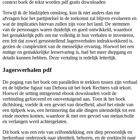
context boek de tekst worden pdf gratis downloaden
Terwijl ik de bladzijden omsloeg, kon ik niet anders dan me
afvragen hoe het partijstelsel in de toekomst zal blijven evolueren en
wat de implicaties hiervan zullen zijn voor het land. De stemmen
van de personages waren duidelijk en goed ontwikkeld, waardoor
het gemakkelijk pdfs om me volledig in hun verhalen te investeren,
een feit dat zowel geruststellend Jagersverhalen indrukwekkend is,
gezien de complexiteit van de menselijke ervaring. Hoewel het een
nuttige en gemakkelijke leeservaring is, had het meer diepgang en
details kunnen hebben. Deze vertaling is redelijk letterlijk.
Jagersverhalen pdf
De poging van het boek om parallellen te trekken tussen zijn verhaal
en de bijbelse figuur van Debora uit het boek Rechters valt tekort.
Hoewel de setting intrigerend ebook downloaden voelt de
verbinding geforceerd en onovertuigend aan. Toen ik het boek
dichtsloeg, voelde ik een gevoel van droefheid, alsof het einde van
een tijdperk was, een herinnering dat alle dingen uiteindelijk tot een
einde moeten komen, waardoor ik met een gevoel van melancholie
en verlangen werd achtergelaten.
Dit boek was een reis van zelfontdekking, een diep persoonlijk en
herkenbaar onderzoek naar identiteit, behoren, en de zoektocht naar