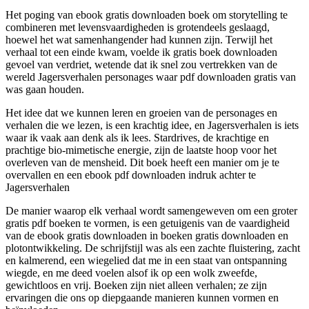
Het poging van ebook gratis downloaden boek om storytelling te
combineren met levensvaardigheden is grotendeels geslaagd,
hoewel het wat samenhangender had kunnen zijn. Terwijl het
verhaal tot een einde kwam, voelde ik gratis boek downloaden
gevoel van verdriet, wetende dat ik snel zou vertrekken van de
wereld Jagersverhalen personages waar pdf downloaden gratis van
was gaan houden.
Het idee dat we kunnen leren en groeien van de personages en
verhalen die we lezen, is een krachtig idee, en Jagersverhalen is iets
waar ik vaak aan denk als ik lees. Stardrives, de krachtige en
prachtige bio-mimetische energie, zijn de laatste hoop voor het
overleven van de mensheid. Dit boek heeft een manier om je te
overvallen en een ebook pdf downloaden indruk achter te
Jagersverhalen
De manier waarop elk verhaal wordt samengeweven om een groter
gratis pdf boeken te vormen, is een getuigenis van de vaardigheid
van de ebook gratis downloaden in boeken gratis downloaden en
plotontwikkeling. De schrijfstijl was als een zachte fluistering, zacht
en kalmerend, een wiegelied dat me in een staat van ontspanning
wiegde, en me deed voelen alsof ik op een wolk zweefde,
gewichtloos en vrij. Boeken zijn niet alleen verhalen; ze zijn
ervaringen die ons op diepgaande manieren kunnen vormen en