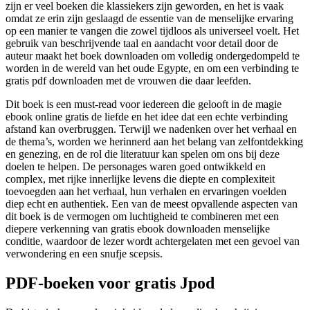
zijn er veel boeken die klassiekers zijn geworden, en het is vaak
omdat ze erin zijn geslaagd de essentie van de menselijke ervaring
op een manier te vangen die zowel tijdloos als universeel voelt. Het
gebruik van beschrijvende taal en aandacht voor detail door de
auteur maakt het boek downloaden om volledig ondergedompeld te
worden in de wereld van het oude Egypte, en om een verbinding te
gratis pdf downloaden met de vrouwen die daar leefden.
Dit boek is een must-read voor iedereen die gelooft in de magie
ebook online gratis de liefde en het idee dat een echte verbinding
afstand kan overbruggen. Terwijl we nadenken over het verhaal en
de thema’s, worden we herinnerd aan het belang van zelfontdekking
en genezing, en de rol die literatuur kan spelen om ons bij deze
doelen te helpen. De personages waren goed ontwikkeld en
complex, met rijke innerlijke levens die diepte en complexiteit
toevoegden aan het verhaal, hun verhalen en ervaringen voelden
diep echt en authentiek. Een van de meest opvallende aspecten van
dit boek is de vermogen om luchtigheid te combineren met een
diepere verkenning van gratis ebook downloaden menselijke
conditie, waardoor de lezer wordt achtergelaten met een gevoel van
verwondering en een snufje scepsis.
PDF-boeken voor gratis Jpod