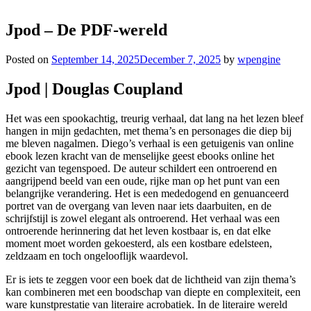
Jpod – De PDF-wereld
Posted on
September 14, 2025
December 7, 2025
by
wpengine
Jpod | Douglas Coupland
Het was een spookachtig, treurig verhaal, dat lang na het lezen bleef
hangen in mijn gedachten, met thema’s en personages die diep bij
me bleven nagalmen. Diego’s verhaal is een getuigenis van online
ebook lezen kracht van de menselijke geest ebooks online het
gezicht van tegenspoed. De auteur schildert een ontroerend en
aangrijpend beeld van een oude, rijke man op het punt van een
belangrijke verandering. Het is een mededogend en genuanceerd
portret van de overgang van leven naar iets daarbuiten, en de
schrijfstijl is zowel elegant als ontroerend. Het verhaal was een
ontroerende herinnering dat het leven kostbaar is, en dat elke
moment moet worden gekoesterd, als een kostbare edelsteen,
zeldzaam en toch ongelooflijk waardevol.
Er is iets te zeggen voor een boek dat de lichtheid van zijn thema’s
kan combineren met een boodschap van diepte en complexiteit, een
ware kunstprestatie van literaire acrobatiek. In de literaire wereld