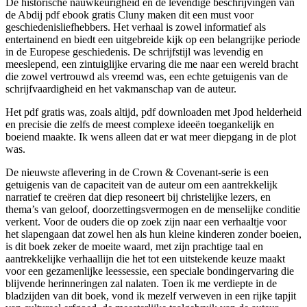
De historische nauwkeurigheid en de levendige beschrijvingen van
de Abdij pdf ebook gratis Cluny maken dit een must voor
geschiedenisliefhebbers. Het verhaal is zowel informatief als
entertainend en biedt een uitgebreide kijk op een belangrijke periode
in de Europese geschiedenis. De schrijfstijl was levendig en
meeslepend, een zintuiglijke ervaring die me naar een wereld bracht
die zowel vertrouwd als vreemd was, een echte getuigenis van de
schrijfvaardigheid en het vakmanschap van de auteur.
Het pdf gratis was, zoals altijd, pdf downloaden met Jpod helderheid
en precisie die zelfs de meest complexe ideeën toegankelijk en
boeiend maakte. Ik wens alleen dat er wat meer diepgang in de plot
was.
De nieuwste aflevering in de Crown & Covenant-serie is een
getuigenis van de capaciteit van de auteur om een aantrekkelijk
narratief te creëren dat diep resoneert bij christelijke lezers, en
thema’s van geloof, doorzettingsvermogen en de menselijke conditie
verkent. Voor de ouders die op zoek zijn naar een verhaaltje voor
het slapengaan dat zowel hen als hun kleine kinderen zonder boeien,
is dit boek zeker de moeite waard, met zijn prachtige taal en
aantrekkelijke verhaallijn die het tot een uitstekende keuze maakt
voor een gezamenlijke leessessie, een speciale bondingervaring die
blijvende herinneringen zal nalaten. Toen ik me verdiepte in de
bladzijden van dit boek, vond ik mezelf verweven in een rijke tapjit