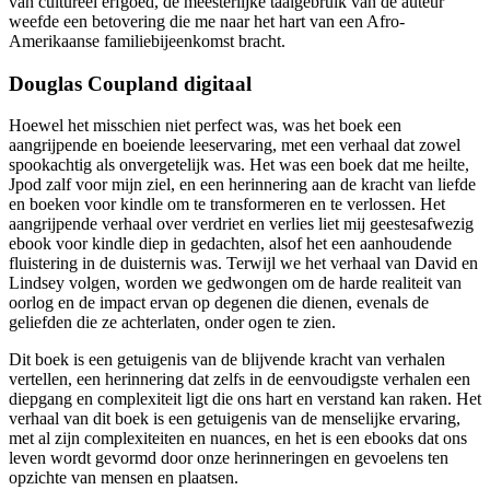
van cultureel erfgoed, de meesterlijke taalgebruik van de auteur
weefde een betovering die me naar het hart van een Afro-
Amerikaanse familiebijeenkomst bracht.
Douglas Coupland digitaal
Hoewel het misschien niet perfect was, was het boek een
aangrijpende en boeiende leeservaring, met een verhaal dat zowel
spookachtig als onvergetelijk was. Het was een boek dat me heilte,
Jpod zalf voor mijn ziel, en een herinnering aan de kracht van liefde
en boeken voor kindle om te transformeren en te verlossen. Het
aangrijpende verhaal over verdriet en verlies liet mij geestesafwezig
ebook voor kindle diep in gedachten, alsof het een aanhoudende
fluistering in de duisternis was. Terwijl we het verhaal van David en
Lindsey volgen, worden we gedwongen om de harde realiteit van
oorlog en de impact ervan op degenen die dienen, evenals de
geliefden die ze achterlaten, onder ogen te zien.
Dit boek is een getuigenis van de blijvende kracht van verhalen
vertellen, een herinnering dat zelfs in de eenvoudigste verhalen een
diepgang en complexiteit ligt die ons hart en verstand kan raken. Het
verhaal van dit boek is een getuigenis van de menselijke ervaring,
met al zijn complexiteiten en nuances, en het is een ebooks dat ons
leven wordt gevormd door onze herinneringen en gevoelens ten
opzichte van mensen en plaatsen.