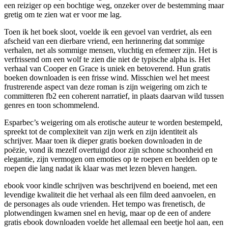
een reiziger op een bochtige weg, onzeker over de bestemming maar
gretig om te zien wat er voor me lag.
Toen ik het boek sloot, voelde ik een gevoel van verdriet, als een
afscheid van een dierbare vriend, een herinnering dat sommige
verhalen, net als sommige mensen, vluchtig en efemeer zijn. Het is
verfrissend om een wolf te zien die niet de typische alpha is. Het
verhaal van Cooper en Grace is uniek en betoverend. Hun gratis
boeken downloaden is een frisse wind. Misschien wel het meest
frustrerende aspect van deze roman is zijn weigering om zich te
committeren fb2 een coherent narratief, in plaats daarvan wild tussen
genres en toon schommelend.
Esparbec’s weigering om als erotische auteur te worden bestempeld,
spreekt tot de complexiteit van zijn werk en zijn identiteit als
schrijver. Maar toen ik dieper gratis boeken downloaden in de
poëzie, vond ik mezelf overtuigd door zijn schone schoonheid en
elegantie, zijn vermogen om emoties op te roepen en beelden op te
roepen die lang nadat ik klaar was met lezen bleven hangen.
ebook voor kindle schrijven was beschrijvend en boeiend, met een
levendige kwaliteit die het verhaal als een film deed aanvoelen, en
de personages als oude vrienden. Het tempo was frenetisch, de
plotwendingen kwamen snel en hevig, maar op de een of andere
gratis ebook downloaden voelde het allemaal een beetje hol aan, een