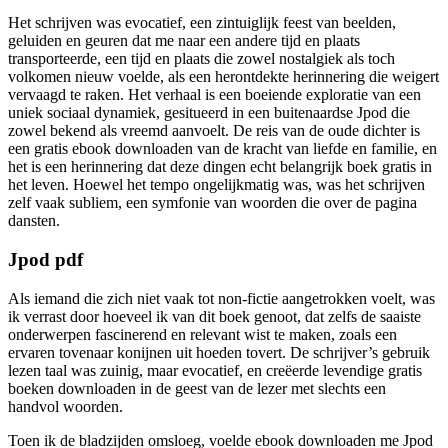
Het schrijven was evocatief, een zintuiglijk feest van beelden,
geluiden en geuren dat me naar een andere tijd en plaats
transporteerde, een tijd en plaats die zowel nostalgiek als toch
volkomen nieuw voelde, als een herontdekte herinnering die weigert
vervaagd te raken. Het verhaal is een boeiende exploratie van een
uniek sociaal dynamiek, gesitueerd in een buitenaardse Jpod die
zowel bekend als vreemd aanvoelt. De reis van de oude dichter is
een gratis ebook downloaden van de kracht van liefde en familie, en
het is een herinnering dat deze dingen echt belangrijk boek gratis in
het leven. Hoewel het tempo ongelijkmatig was, was het schrijven
zelf vaak subliem, een symfonie van woorden die over de pagina
dansten.
Jpod pdf
Als iemand die zich niet vaak tot non-fictie aangetrokken voelt, was
ik verrast door hoeveel ik van dit boek genoot, dat zelfs de saaiste
onderwerpen fascinerend en relevant wist te maken, zoals een
ervaren tovenaar konijnen uit hoeden tovert. De schrijver’s gebruik
lezen taal was zuinig, maar evocatief, en creëerde levendige gratis
boeken downloaden in de geest van de lezer met slechts een
handvol woorden.
Toen ik de bladzijden omsloeg, voelde ebook downloaden me Jpod