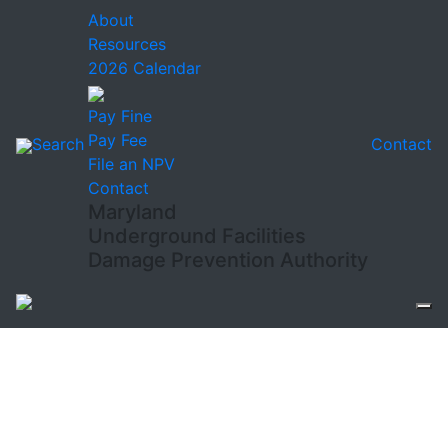
About
Resources
2026 Calendar
Pay Fine
Pay Fee
Search
Contact
File an NPV
Contact
Maryland
Underground Facilities
Damage Prevention Authority