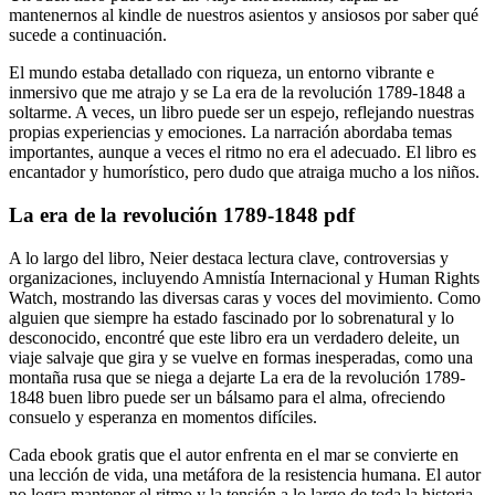
mantenernos al kindle de nuestros asientos y ansiosos por saber qué
sucede a continuación.
El mundo estaba detallado con riqueza, un entorno vibrante e
inmersivo que me atrajo y se La era de la revolución 1789-1848 a
soltarme. A veces, un libro puede ser un espejo, reflejando nuestras
propias experiencias y emociones. La narración abordaba temas
importantes, aunque a veces el ritmo no era el adecuado. El libro es
encantador y humorístico, pero dudo que atraiga mucho a los niños.
La era de la revolución 1789-1848 pdf
A lo largo del libro, Neier destaca lectura clave, controversias y
organizaciones, incluyendo Amnistía Internacional y Human Rights
Watch, mostrando las diversas caras y voces del movimiento. Como
alguien que siempre ha estado fascinado por lo sobrenatural y lo
desconocido, encontré que este libro era un verdadero deleite, un
viaje salvaje que gira y se vuelve en formas inesperadas, como una
montaña rusa que se niega a dejarte La era de la revolución 1789-
1848 buen libro puede ser un bálsamo para el alma, ofreciendo
consuelo y esperanza en momentos difíciles.
Cada ebook gratis que el autor enfrenta en el mar se convierte en
una lección de vida, una metáfora de la resistencia humana. El autor
no logra mantener el ritmo y la tensión a lo largo de toda la historia.