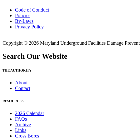
Code of Conduct
Policies
By-Laws
Privacy Policy
Copyright © 2026 Maryland Underground Facilities Damage Prevention
Search Our Website
THE AUTHORITY
About
Contact
RESOURCES
2026 Calendar
FAQs
Archive
Links
Cross Bores