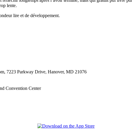
nt réfléchir longtemps après l’avoir terminé, mais qui gratuit pdf livre 
rop lente.
fondeur lire et de développement.
oom, 7223 Parkway Drive, Hanover, MD 21076
nd Convention Center