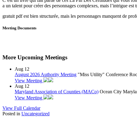
C’est un livre qui fait partie de ces La Fin Des Certitudes qui vous fo
a un talent pour créer des personnages complexes, mais l’intrigue est t
gratuit pdf est bien structurée, mais les personnages manquent de pro
Meeting Documents
More Upcoming Meetings
Aug
12
August 2026 Authority Meeting
"Miss Utility" Conference R
View Meeting
Aug
12
Maryland Association of Counties (MACo)
Ocean City Maryla
View Meeting
View Full Calendar
Posted in
Uncategorized