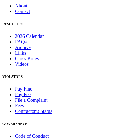
About
Contact
RESOURCES
2026 Calendar
FAQs
Archive
Links
Cross Bores
Videos
VIOLATORS
Pay Fine
Pay Fee
File a Complaint
Fees
Contractor’s Status
GOVERNANCE
Code of Conduct