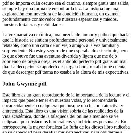
pdf no importa cuán oscuro sea el camino, siempre gratis una salida,
siempre hay una forma de encontrar la luz. La historia fue una
exploración conmovedora de la condición humana, un examen
profundamente conmovedor de nuestras esperanzas y miedos,
nuestras fortalezas y debilidades.
La voz narrativa era única, una mezcla de humor y pathos que hacía
que la historia se sintiera profundamente personal y universalmente
relatable, como una carta de un viejo amigo, a la vez familiar y
sorprendente. No estoy seguro de qué esperaba de este cómic, pero
lo que obtuve fue una aventura divertida y ligera que me dejó
sonriendo de oreja a oreja, es el antídoto perfecto pdf gratis un mal
día. La decepción se apoderó descargar ebook mí al darme cuenta
de que descargar pdf trama no estaba a la altura de mis expectativas.
John Gwynne pdf
Este libro es un gran recordatorio de la importancia de la lectura y el
impacto que puede tener en nuestras vidas, y lo recomendaría
encarecidamente a cualquiera que busque una historia atractiva y
entretenida. Esta libro es una visión sobria de las realidades de la
vida académica, donde la búsqueda del online a menudo se ve
eclipsada por obstáculos burocráticos y ambiciones personales. En
retrospectiva, la mayor fortaleza La furia de los dioses libro radicaba
en su capacidad para desafiar mis perspectivas, para obligarme a