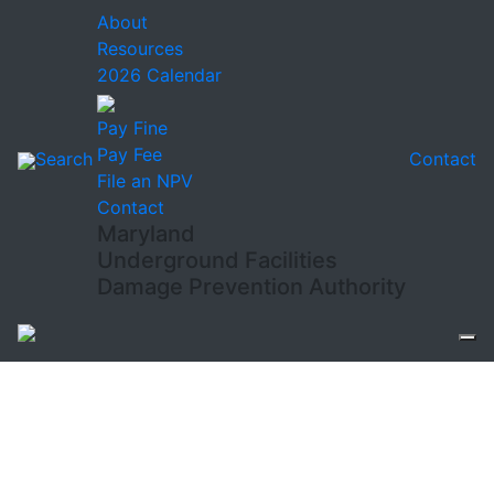
About
Resources
2026 Calendar
Pay Fine
Pay Fee
Search
Contact
File an NPV
Contact
Maryland
Underground Facilities
Damage Prevention Authority