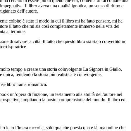
 ha cercato di essere più di quello che era, contenta di raccontare una
impegnativa. Il libro aveva una qualità ipnotica, un senso di ritmo e
rtigianato dell’autore.
nte colpito è stato il modo in cui il libro mi ha fatto pensare, mi ha
utore il fatto che mi sia così completamente immerso nella vita dei
nta al termine.
ne di salvare la città. Il fatto che questo libro sia stato convertito in
ero ispiratrice.
 molto tempo a creare una storia coinvolgente La Signora in Giallo.
e unica, rendendo la storia più realistica e coinvolgente.
nse libro trama romantica.
ook un’opera di finzione, un testamento alla abilità dell’autore nel
 prospettive, ampliando la nostra comprensione del mondo. Il libro era
ho letto l’intera raccolta, solo qualche poesia qua e là, ma online che