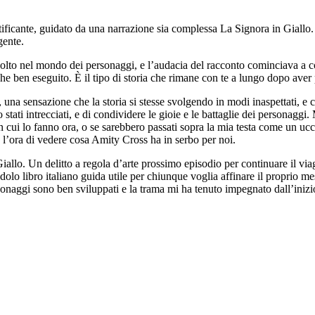
ratificante, guidato da una narrazione sia complessa La Signora in Giall
gente.
to nel mondo dei personaggi, e l’audacia del racconto cominciava a co
e ben eseguito. È il tipo di storia che rimane con te a lungo dopo aver p
na sensazione che la storia si stesse svolgendo in modi inaspettati, e c
ro stati intrecciati, e di condividere le gioie e le battaglie dei personag
n cui lo fanno ora, o se sarebbero passati sopra la mia testa come un ucce
 l’ora di vedere cosa Amity Cross ha in serbo per noi.
allo. Un delitto a regola d’arte prossimo episodio per continuare il viag
dolo libro italiano guida utile per chiunque voglia affinare il proprio me
onaggi sono ben sviluppati e la trama mi ha tenuto impegnato dall’inizio