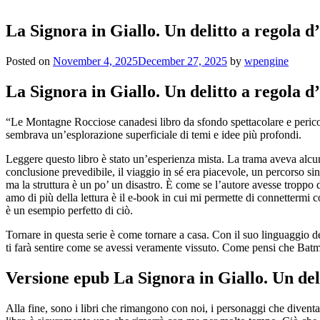
La Signora in Giallo. Un delitto a regola d
Posted on
November 4, 2025
December 27, 2025
by
wpengine
La Signora in Giallo. Un delitto a regola d’
“Le Montagne Rocciose canadesi libro da sfondo spettacolare e pericol
sembrava un’esplorazione superficiale di temi e idee più profondi.
Leggere questo libro è stato un’esperienza mista. La trama aveva alcun
conclusione prevedibile, il viaggio in sé era piacevole, un percorso si
ma la struttura è un po’ un disastro. È come se l’autore avesse troppo 
amo di più della lettura è il e-book in cui mi permette di connettermi co
è un esempio perfetto di ciò.
Tornare in questa serie è come tornare a casa. Con il suo linguaggio des
ti farà sentire come se avessi veramente vissuto. Come pensi che Batma
Versione epub La Signora in Giallo. Un deli
Alla fine, sono i libri che rimangono con noi, i personaggi che divent