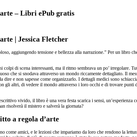
’arte – Libri ePub gratis
arte | Jessica Fletcher
oso, aggiungendo tensione e bellezza alla narrazione.” Per un libro che
i colpi di scena interessanti, ma il ritmo sembrava un po’ irregolare. T
nuoso che si snodava attraverso un mondo riccamente dettagliato. Il messa
da dire e non sapesse come organizzarlo. I dettagli medici sono schiaccia
n gli altri, di vedere il mondo attraverso i loro occhi e di trovare punti
crittivo vivido, il libro è una vera festa scarica i sensi, un’esperienza 
n risolverà il mistero e salverà la giornata?
tto a regola d’arte
ano come amici, e le lezioni che impariamo da loro che rendono la lettur