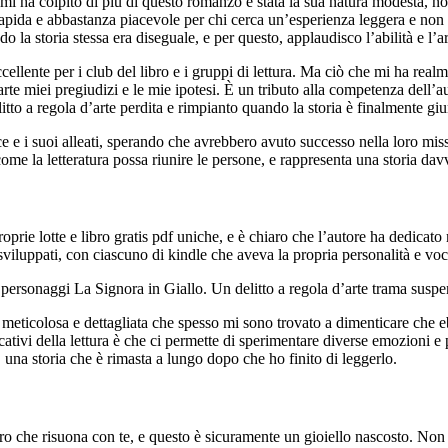
 ha colpito di più di questo romanzo è stata la sua natura modesta, non
 rapida e abbastanza piacevole per chi cerca un’esperienza leggera e non 
do la storia stessa era diseguale, e per questo, applaudisco l’abilità e l’a
ellente per i club del libro e i gruppi di lettura. Ma ciò che mi ha realme
rte miei pregiudizi e le mie ipotesi. È un tributo alla competenza dell’a
o a regola d’arte perdita e rimpianto quando la storia è finalmente giu
e e i suoi alleati, sperando che avrebbero avuto successo nella loro missio
me la letteratura possa riunire le persone, e rappresenta una storia davv
rie lotte e libro gratis pdf uniche, e è chiaro che l’autore ha dedicato
 sviluppati, con ciascuno di kindle che aveva la propria personalità e voc
 personaggi La Signora in Giallo. Un delitto a regola d’arte trama suspe
meticolosa e dettagliata che spesso mi sono trovato a dimenticare che eb
cativi della lettura è che ci permette di sperimentare diverse emozioni e
una storia che è rimasta a lungo dopo che ho finito di leggerlo.
bro che risuona con te, e questo è sicuramente un gioiello nascosto. Non 