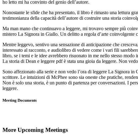
ho letto mi ha convinto del genio dell’autore.
Nonostante le sfide che ha presentato, il libro è rimasto una lettura g
testimonianza della capacità dell’autore di costruire una storia coinvol
Ma man mano che continuavo a leggere, mi trovavo sempre più coinvol
mistero La Signora in Giallo. Un delitto a regola d’arte coinvolgente ch
Mentre leggevo, sentivo una sensazione di anticipazione che cresceva, u
interessato al racconto, e audiolibro di vedere come i vari fili sarebbe
libro, se i temi e le idee avrebbero risuonato in me nello stesso modo i
La storia di Dean e leggere pdf è stata una gioia da leggere. Non vedo
Sono affezionato alla serie e non vedo l’ora di leggere La Signora in Gi
scrittore. Le intuizioni di McPhee sono sia oneste che pratiche, renden
Non è solo una storia, è un punto di partenza per conversazioni. I pers
leggere.
Meeting Documents
More Upcoming Meetings