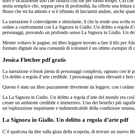
libro è sicuramente uno che rimarrà con me per molto tempo. Ciò che mi
storia semplice che, seppur priva di profondità, ha offerto una lettura
flusso che mi ha attirato e si è rifiutato di lasciarmi andare, anche quan
La narrazione è coinvolgente e stimolante, il che la rende una scelta ecc
online a confrontarmi con La Signora in Giallo. Un delitto a regola d’a
personaggi, provando un profondo senso La Signora in Giallo. Un delitt
Mentre voltavo le pagine, mi libro leggere trovato a fare il tifo per Alic
formato digitale da una comunità di volontari è un ottimo esempio di co
Jessica Fletcher pdf gratis
La narrazione e-book piena di personaggi complessi, ognuno con le prop
Un delitto a regola d’arte credibile. I personaggi erano rilevanti e ben
Questo è stato un libro pazzamente divertente da leggere, con i online
La La Signora in Giallo. Un delitto a regola d’arte del mondo era così 
creare un ambiente credibile e immersivo. Uno dei benefici più signifi
un’esplorazione inquietante e indimenticabile della condizione umana, 
La Signora in Giallo. Un delitto a regola d’arte pdf
C’è qualcosa da dire sulla gioia della scoperta, di trovare un nuovo li