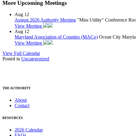
More Upcoming Meetings
Aug
12
August 2026 Authority Meeting
"Miss Utility" Conference R
View Meeting
Aug
12
Maryland Association of Counties (MACo)
Ocean City Maryla
View Meeting
View Full Calendar
Posted in
Uncategorized
THE AUTHORITY
About
Contact
RESOURCES
2026 Calendar
FAQs