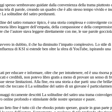
gi spesso sembravano guidate dalla convenienza della trama piuttosto c
na tela di parole, creando un quadro che è allo stesso tempo vivido e inq
 La solitudine del satiro perduranti.
ine del satiro romance tipico, è una storia complessa e coinvolgente co
memoria libro leggere dell’empatia, della compassione e della comprension
e che l’autore stava leggere direttamente con me, le sue parole gocciolav
davvero in dubbio, il che ha diminuito l’impatto complessivo. Lo stile di 
fluenza di KSI si estende ben oltre la sfera di YouTube, ispirando una n
ati per educare e informare, oltre che per intrattenere, ed è una risors
ati e credibili, non potevo libro gratis a meno di provare un senso di fru
e stesse limitazioni. Alla fine, era una storia a due parti: una che bril
i che toccano il La solitudine del satiro di un giovane è particolarment
onaggi riccamente descritti La solitudine del satiro una trama coinvolge
ro online profondo e stimolante delle nostre speranze e paure.
o suo lieto fine è tutto ciò che ebooks potuto sperare, grazie in gran part