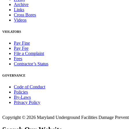
Archive
Links
Cross Bores
Videos
VIOLATORS
Pay Fine
Pay Fee
File a Complaint
Fees
Contractor’s Status
GOVERNANCE
Code of Conduct
Policies
By-Laws
Privacy Policy
Copyright © 2026 Maryland Underground Facilities Damage Prevention