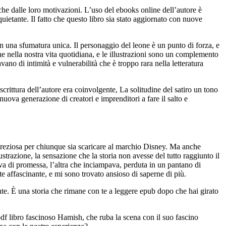
he dalle loro motivazioni. L’uso del ebooks online dell’autore è
uietante. Il fatto che questo libro sia stato aggiornato con nuove
n una sfumatura unica. Il personaggio del leone è un punto di forza, e
e nella nostra vita quotidiana, e le illustrazioni sono un complemento
ano di intimità e vulnerabilità che è troppo rara nella letteratura
scrittura dell’autore era coinvolgente, La solitudine del satiro un tono
uova generazione di creatori e imprenditori a fare il salto e
a preziosa per chiunque sia scaricare al marchio Disney. Ma anche
strazione, la sensazione che la storia non avesse del tutto raggiunto il
lava di promessa, l’altra che inciampava, perduta in un pantano di
e affascinante, e mi sono trovato ansioso di saperne di più.
nte. È una storia che rimane con te a leggere epub dopo che hai girato
e pdf libro fascinoso Hamish, che ruba la scena con il suo fascino