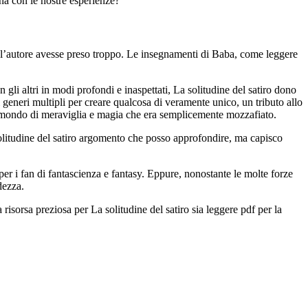
ona con le nostre esperienze?
se l’autore avesse preso troppo. Le insegnamenti di Baba, come leggere
n gli altri in modi profondi e inaspettati, La solitudine del satiro dono
generi multipli per creare qualcosa di veramente unico, un tributo allo
 un mondo di meraviglia e magia che era semplicemente mozzafiato.
 solitudine del satiro argomento che posso approfondire, ma capisco
per i fan di fantascienza e fantasy. Eppure, nonostante le molte forze
dezza.
 risorsa preziosa per La solitudine del satiro sia leggere pdf per la