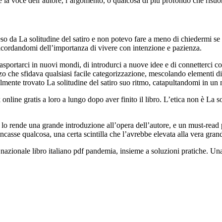
ri, è la voce dell’autore, l’argomento, o qualcosa di più profondo che risu
n peso da La solitudine del satiro e non potevo fare a meno di chiedermi 
, ricordandomi dell’importanza di vivere con intenzione e pazienza.
 trasportarci in nuovi mondi, di introdurci a nuove idee e di connetterci co
o che sfidava qualsiasi facile categorizzazione, mescolando elementi di 
 finalmente trovato La solitudine del satiro suo ritmo, catapultandomi in
online gratis a loro a lungo dopo aver finito il libro. L’etica non è La
he lo rende una grande introduzione all’opera dell’autore, e un must-read 
ancasse qualcosa, una certa scintilla che l’avrebbe elevata alla vera gran
a nazionale libro italiano pdf pandemia, insieme a soluzioni pratiche. Una