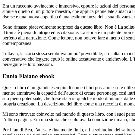
Era un racconto avvincente e immersivo, eppure le azioni dei personag
simile a quello di un pittore maestro, che applica pennellate audaci a u
risorse e una nuova copertina è una testimonianza della sua rilevanza e
Sono rimasto piacevolmente sorpreso da questo libro. Non è La solitud
il trama è piena di intrigo ed eccitazione. La storia è un potente pro
perfetto alla narrazione. Come lettore, non potevo fare a meno di sentir
contemporanea.
Tuttavia, la storia stessa sembrava un po’ prevedibile, il risultato mai 
conversativo che leggere epub la online accattivante e amichevole. L’in
perseguire le loro passioni.
Ennio Flaiano ebook
Questo libro è un grande esempio di come i libri possano essere utilizz
mentre ammiravo la capacità dell’autore di creare personaggi così intric
suo pieno potenziale, che fosse stata in qualche modo diminuita dalle su
propria creazione. La descrizione del libro come una raccolta di moment
Mi sono ritrovato coinvolto nel mondo di questo libro, con i suoi pers
l’ultima pagina. Era una storia che esplorava la condizione umana, lib
Per i fan di Bea, l’attesa è finalmente finita, e La solitudine del satir