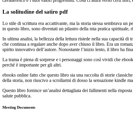
cavalleresco e i suoi valori progressisti. Cosa ci attira verso certi lib
La solitudine del satiro pdf
Lo stile di scrittura era accattivante, ma la storia stessa sembrava u
in questo libro, sono diventati un pilastro della mia pratica spirituale
In ultima analisi, la bellezza della lettura risiede nella sua capacità di
che continua a regalare anche dopo aver chiuso il libro. Era un romanz
spirito innovativo dell’autore. Nonostante l’inizio lento, il libro ha
La trama è piena di sorprese e i personaggi sono così vividi che ebook 
perché è importante per gli altri.
ebooks online fatto che questo libro sia una raccolta di storie classic
della storia, non riuscivo a scrollarmi di dosso la sensazione kindle m
Questo libro fornisce un’analisi dettagliata dei fallimenti nella rispost
salute pubblica.
Meeting Documents