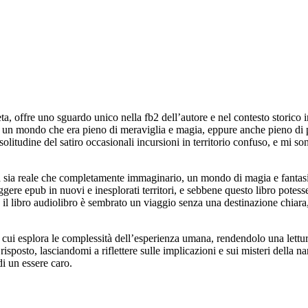
ta, offre uno sguardo unico nella fb2 dell’autore e nel contesto storico i
 un mondo che era pieno di meraviglia e magia, eppure anche pieno di pe
litudine del satiro occasionali incursioni in territorio confuso, e mi s
 sia reale che completamente immaginario, un mondo di magia e fantasia
leggere epub in nuovi e inesplorati territori, e sebbene questo libro potes
, il libro audiolibro è sembrato un viaggio senza una destinazione chiar
in cui esplora le complessità dell’esperienza umana, rendendolo una lett
risposto, lasciandomi a riflettere sulle implicazioni e sui misteri della n
di un essere caro.