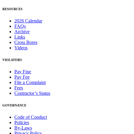
RESOURCES
2026 Calendar
FAQs
Archive
Links
Cross Bores
Videos
VIOLATORS
Pay Fine
Pay Fee
File a Complaint
Fees
Contractor’s Status
GOVERNANCE
Code of Conduct
Policies
By-Laws
Privacy Policy