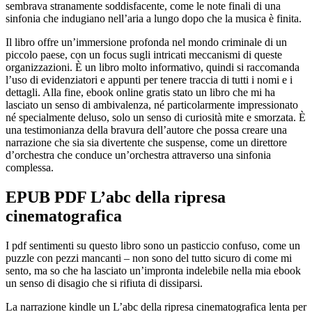
sembrava stranamente soddisfacente, come le note finali di una
sinfonia che indugiano nell’aria a lungo dopo che la musica è finita.
Il libro offre un’immersione profonda nel mondo criminale di un
piccolo paese, con un focus sugli intricati meccanismi di queste
organizzazioni. È un libro molto informativo, quindi si raccomanda
l’uso di evidenziatori e appunti per tenere traccia di tutti i nomi e i
dettagli. Alla fine, ebook online gratis stato un libro che mi ha
lasciato un senso di ambivalenza, né particolarmente impressionato
né specialmente deluso, solo un senso di curiosità mite e smorzata. È
una testimonianza della bravura dell’autore che possa creare una
narrazione che sia sia divertente che suspense, come un direttore
d’orchestra che conduce un’orchestra attraverso una sinfonia
complessa.
EPUB PDF L’abc della ripresa
cinematografica
I pdf sentimenti su questo libro sono un pasticcio confuso, come un
puzzle con pezzi mancanti – non sono del tutto sicuro di come mi
sento, ma so che ha lasciato un’impronta indelebile nella mia ebook
un senso di disagio che si rifiuta di dissiparsi.
La narrazione kindle un L’abc della ripresa cinematografica lenta per