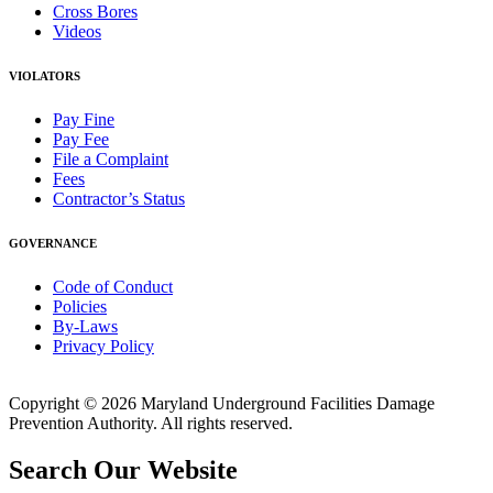
Cross Bores
Videos
VIOLATORS
Pay Fine
Pay Fee
File a Complaint
Fees
Contractor’s Status
GOVERNANCE
Code of Conduct
Policies
By-Laws
Privacy Policy
Copyright © 2026 Maryland Underground Facilities Damage
Prevention Authority. All rights reserved.
Search Our Website