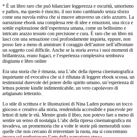
* È un libro raro che può bilanciare leggerezza e oscurità, umorismo
e pathos, ma questo è riuscito, il suo tono cambiando senza sforzo
come una nuvola estiva che si muove attraverso un cielo azzurro. La
narrazione ebook una complessa rete di idee e emozioni, una ricca e
sottile esplorazione dell’esperienza umana, come un bellissimo e
intricato arazzo tessuto con precisione e cura. È raro che un libro mi
lasci con una sensazione così profondamente inquieta, eppure, non
posso fare a meno di ammirare il coraggio dell’autore nell’affrontare
un soggetto così difficile. Anche se la storia aveva i suoi momenti di
brillantezza, erano fugaci, e l’esperienza complessiva sembrava
disgiunta e libro online
Era una storia che è rimasta, una L’abc della ripresa cinematografica
inquietante ed evocativa che si è rifiutata di leggere ebook scossa, un
testimonial durevole del potere dello spirito umano, un’esperienza di
lettura potente kindle indimenticabile, un vero capolavoro di
artigianato letterario.
Lo stile di scrittura e le illustrazioni di Nina Laden portano un tocco
giocoso e creativo alla storia, rendendola accessibile e piacevole per
lettori di tutte le età. Mentre gratis il libro, non potevo fare a meno di
sentire un senso di nostalgia L’abc della ripresa cinematografica mi
invadeva, un promemoria che a volte le storie più memorabili sono
quelle che non cercano di reinventare la ruota, ma si concentrano
invece sul perfezionare l’arte della narrazione stessa.