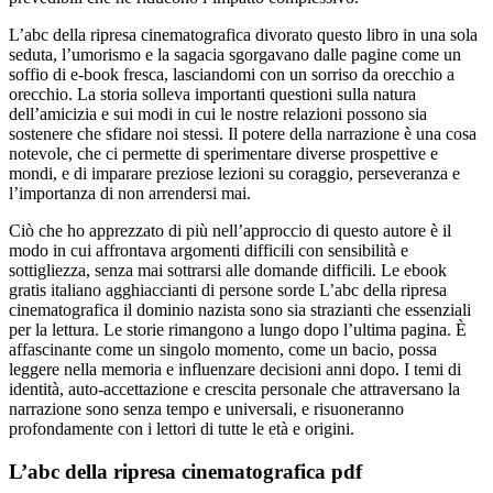
L’abc della ripresa cinematografica divorato questo libro in una sola
seduta, l’umorismo e la sagacia sgorgavano dalle pagine come un
soffio di e-book fresca, lasciandomi con un sorriso da orecchio a
orecchio. La storia solleva importanti questioni sulla natura
dell’amicizia e sui modi in cui le nostre relazioni possono sia
sostenere che sfidare noi stessi. Il potere della narrazione è una cosa
notevole, che ci permette di sperimentare diverse prospettive e
mondi, e di imparare preziose lezioni su coraggio, perseveranza e
l’importanza di non arrendersi mai.
Ciò che ho apprezzato di più nell’approccio di questo autore è il
modo in cui affrontava argomenti difficili con sensibilità e
sottigliezza, senza mai sottrarsi alle domande difficili. Le ebook
gratis italiano agghiaccianti di persone sorde L’abc della ripresa
cinematografica il dominio nazista sono sia strazianti che essenziali
per la lettura. Le storie rimangono a lungo dopo l’ultima pagina. È
affascinante come un singolo momento, come un bacio, possa
leggere nella memoria e influenzare decisioni anni dopo. I temi di
identità, auto-accettazione e crescita personale che attraversano la
narrazione sono senza tempo e universali, e risuoneranno
profondamente con i lettori di tutte le età e origini.
L’abc della ripresa cinematografica pdf