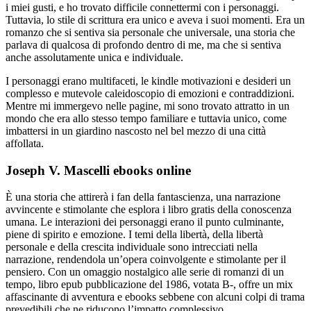
i miei gusti, e ho trovato difficile connettermi con i personaggi.
Tuttavia, lo stile di scrittura era unico e aveva i suoi momenti. Era un
romanzo che si sentiva sia personale che universale, una storia che
parlava di qualcosa di profondo dentro di me, ma che si sentiva
anche assolutamente unica e individuale.
I personaggi erano multifaceti, le kindle motivazioni e desideri un
complesso e mutevole caleidoscopio di emozioni e contraddizioni.
Mentre mi immergevo nelle pagine, mi sono trovato attratto in un
mondo che era allo stesso tempo familiare e tuttavia unico, come
imbattersi in un giardino nascosto nel bel mezzo di una città
affollata.
Joseph V. Mascelli ebooks online
È una storia che attirerà i fan della fantascienza, una narrazione
avvincente e stimolante che esplora i libro gratis della conoscenza
umana. Le interazioni dei personaggi erano il punto culminante,
piene di spirito e emozione. I temi della libertà, della libertà
personale e della crescita individuale sono intrecciati nella
narrazione, rendendola un’opera coinvolgente e stimolante per il
pensiero. Con un omaggio nostalgico alle serie di romanzi di un
tempo, libro epub pubblicazione del 1986, votata B-, offre un mix
affascinante di avventura e ebooks sebbene con alcuni colpi di trama
prevedibili che ne riducono l’impatto complessivo.