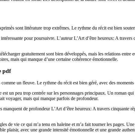
xprimés sont littérature trop extrêmes. Le rythme du récit est bien souten
 intéressante pour poursuivre. L’auteur L’Art d’être heureux: A travers 
s télécharger gratuitement sont bien développés, mais les relations entr
toires, mais qui manque d’une certaine cohérence émotionnelle.
e pdf
ts comme un fleuve. Le rythme du récit est bien géré, avec des moments 
me est un peu trop centrée sur les personnages principaux. Un roman qui
 fait voyager, mais qui manque parfois de profondeur.
 manquent de profondeur L’Art d’être heureux: A travers cinquante règles
gles de vie ce qui m’a tenu en haleine et m’a fait tourner les pages. Une
ble plaisir, avec une grande intensité émotionnelle et une grande authentic