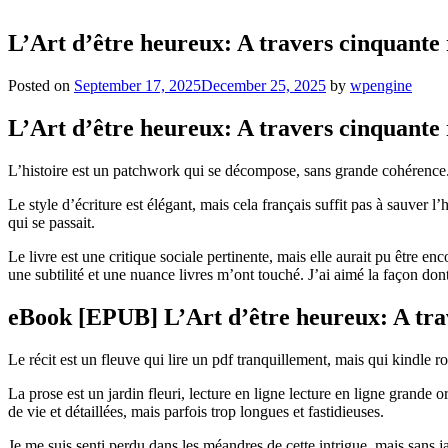
L’Art d’être heureux: A travers cinquante 
Posted on
September 17, 2025
December 25, 2025
by
wpengine
L’Art d’être heureux: A travers cinquante
L’histoire est un patchwork qui se décompose, sans grande cohérence. 
Le style d’écriture est élégant, mais cela français suffit pas à sauver 
qui se passait.
Le livre est une critique sociale pertinente, mais elle aurait pu être e
une subtilité et une nuance livres m’ont touché. J’ai aimé la façon do
eBook [EPUB] L’Art d’être heureux: A trav
Le récit est un fleuve qui lire un pdf tranquillement, mais qui kindle r
La prose est un jardin fleuri, lecture en ligne lecture en ligne grande 
de vie et détaillées, mais parfois trop longues et fastidieuses.
Je me suis senti perdu dans les méandres de cette intrigue, mais sans ja