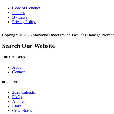
Code of Conduct
Policies
By-Laws
Privacy Policy
Copyright © 2026 Maryland Underground Facilities Damage Prevention
Search Our Website
THE AUTHORITY
About
Contact
RESOURCES
2026 Calendar
FAQs
Archive
Links
Cross Bores