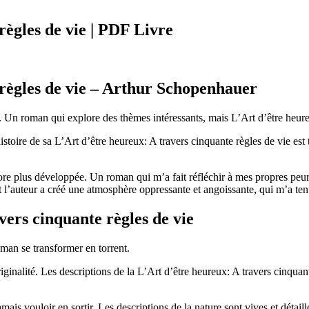
règles de vie | PDF Livre
 règles de vie – Arthur Schopenhauer
Un roman qui explore des thèmes intéressants, mais L’Art d’être heureux
l’histoire de sa L’Art d’être heureux: A travers cinquante règles de vie 
ncore plus développée. Un roman qui m’a fait réfléchir à mes propres peur
nt l’auteur a créé une atmosphère oppressante et angoissante, qui m’a ten
ers cinquante règles de vie
oman se transformer en torrent.
originalité. Les descriptions de la L’Art d’être heureux: A travers cinqua
mais vouloir en sortir. Les descriptions de la nature sont vives et détail