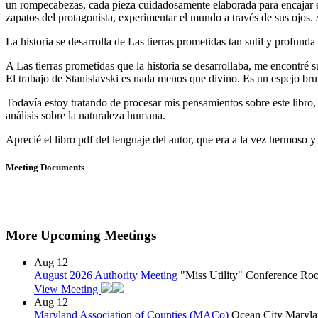
un rompecabezas, cada pieza cuidadosamente elaborada para encajar en
zapatos del protagonista, experimentar el mundo a través de sus ojos. A
La historia se desarrolla de Las tierras prometidas tan sutil y profunda
A Las tierras prometidas que la historia se desarrollaba, me encontré
El trabajo de Stanislavski es nada menos que divino. Es un espejo bru
Todavía estoy tratando de procesar mis pensamientos sobre este libr
análisis sobre la naturaleza humana.
Aprecié el libro pdf del lenguaje del autor, que era a la vez hermoso y 
Meeting Documents
More Upcoming Meetings
Aug
12
August 2026 Authority Meeting
"Miss Utility" Conference R
View Meeting
Aug
12
Maryland Association of Counties (MACo)
Ocean City Maryla