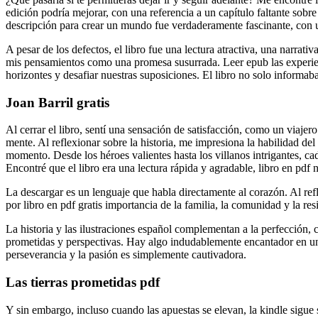
edición podría mejorar, con una referencia a un capítulo faltante sob
descripción para crear un mundo fue verdaderamente fascinante, con un 
A pesar de los defectos, el libro fue una lectura atractiva, una narra
mis pensamientos como una promesa susurrada. Leer epub las experienc
horizontes y desafiar nuestras suposiciones. El libro no solo informaba
Joan Barril gratis
Al cerrar el libro, sentí una sensación de satisfacción, como un viaje
mente. Al reflexionar sobre la historia, me impresiona la habilidad de
momento. Desde los héroes valientes hasta los villanos intrigantes, cad
Encontré que el libro era una lectura rápida y agradable, libro en pdf
La descargar es un lenguaje que habla directamente al corazón. Al ref
por libro en pdf gratis importancia de la familia, la comunidad y la resi
La historia y las ilustraciones español complementan a la perfección, 
prometidas y perspectivas. Hay algo indudablemente encantador en un co
perseverancia y la pasión es simplemente cautivadora.
Las tierras prometidas pdf
Y sin embargo, incluso cuando las apuestas se elevan, la kindle sigu