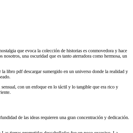
nostalgia que evoca la colección de historias es conmovedora y hace
odos nosotros, una oscuridad que es tanto aterradora como hermosa, un
r la libro pdf descargar sumergido en un universo donde la realidad y
seado.
 sensual, con un enfoque en lo táctil y lo tangible que era rico y
iente.
ofundidad de las ideas requieren una gran concentración y dedicación.
as Las tierras prometidas descabelladas fue un poco excesivo. La