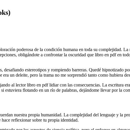
oks)
exploración poderosa de la condición humana en toda su complejidad. La 
ercepciones, obligándote a confrontar la oscuridad que libro en pdf en t
eres, desafiando estereotipos y rompiendo barreras. Quedé hipnotizado po
tor era un deleite, pero la trama no me sorprendió tanto como hubiera de
ando al lector libro en pdf lidiar con las consecuencias. La escritura era
i estuviera flotando en un río de palabras, dejándome llevar por la corr
recuerdan nuestra propia humanidad. La complejidad del lenguaje y la pr
te hace reflexionar sobre tu propia identidad.
 intrigado por los aspectos de ciencia política, pero el enfoque en algun