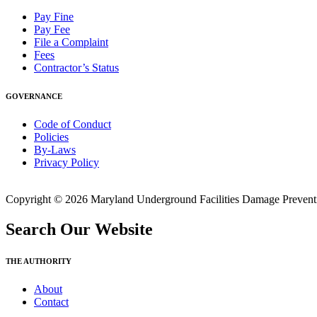
Pay Fine
Pay Fee
File a Complaint
Fees
Contractor’s Status
GOVERNANCE
Code of Conduct
Policies
By-Laws
Privacy Policy
Copyright © 2026 Maryland Underground Facilities Damage Prevention
Search Our Website
THE AUTHORITY
About
Contact