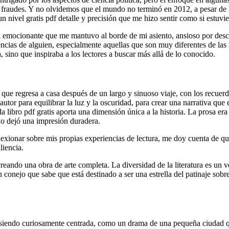
re fraudes. Y no olvidemos que el mundo no terminó en 2012, a pesar de 
nivel gratis pdf detalle y precisión que me hizo sentir como si estuvier
tiva emocionante que me mantuvo al borde de mi asiento, ansioso por des
ias de alguien, especialmente aquellas que son muy diferentes de las 
, sino que inspiraba a los lectores a buscar más allá de lo conocido.
ro que regresa a casa después de un largo y sinuoso viaje, con los recuer
l autor para equilibrar la luz y la oscuridad, para crear una narrativa
a libro pdf gratis aporta una dimensión única a la historia. La prosa era
 no dejó una impresión duradera.
lexionar sobre mis propias experiencias de lectura, me doy cuenta de qu
liencia.
creando una obra de arte completa. La diversidad de la literatura es un 
nejo que sabe que está destinado a ser una estrella del patinaje sobre h
e siendo curiosamente centrada, como un drama de una pequeña ciudad qu