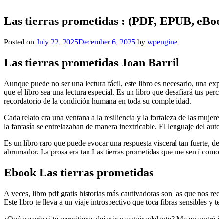
Las tierras prometidas : (PDF, EPUB, eBo
Posted on
July 22, 2025
December 6, 2025
by
wpengine
Las tierras prometidas Joan Barril
Aunque puede no ser una lectura fácil, este libro es necesario, una 
que el libro sea una lectura especial. Es un libro que desafiará tus p
recordatorio de la condición humana en toda su complejidad.
Cada relato era una ventana a la resiliencia y la fortaleza de las muj
la fantasía se entrelazaban de manera inextricable. El lenguaje del au
Es un libro raro que puede evocar una respuesta visceral tan fuerte, dej
abrumador. La prosa era tan Las tierras prometidas que me sentí como s
Ebook Las tierras prometidas
A veces, libro pdf gratis historias más cautivadoras son las que nos 
Este libro te lleva a un viaje introspectivo que toca fibras sensibles y 
¿Qué pasaría si te permitieras dejar ir y seguir adelante? Me encontré