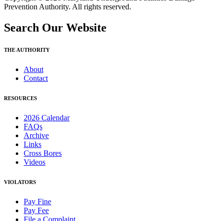
Prevention Authority. All rights reserved.
Search Our Website
THE AUTHORITY
About
Contact
RESOURCES
2026 Calendar
FAQs
Archive
Links
Cross Bores
Videos
VIOLATORS
Pay Fine
Pay Fee
File a Complaint