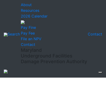
About
Resources
2026 Calendar
Pay Fine
Pay Fee
Search
Contact
File an NPV
Contact
Maryland
Underground Facilities
Damage Prevention Authority