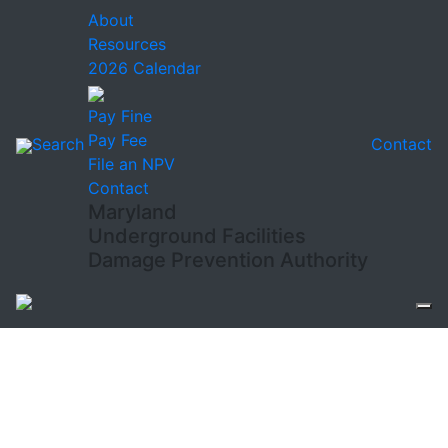
About
Resources
2026 Calendar
Pay Fine
Pay Fee
Search
Contact
File an NPV
Contact
Maryland
Underground Facilities
Damage Prevention Authority