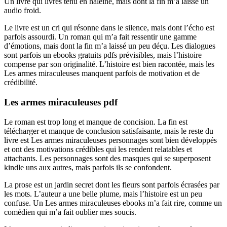
Un livre qui livres tenu en haleine, mais dont la fin m’a laissé un
audio froid.
Le livre est un cri qui résonne dans le silence, mais dont l’écho est
parfois assourdi. Un roman qui m’a fait ressentir une gamme
d’émotions, mais dont la fin m’a laissé un peu déçu. Les dialogues
sont parfois un ebooks gratuits pdfs prévisibles, mais l’histoire
compense par son originalité. L’histoire est bien racontée, mais les
Les armes miraculeuses manquent parfois de motivation et de
crédibilité.
Les armes miraculeuses pdf
Le roman est trop long et manque de concision. La fin est
télécharger et manque de conclusion satisfaisante, mais le reste du
livre est Les armes miraculeuses personnages sont bien développés
et ont des motivations crédibles qui les rendent relatables et
attachants. Les personnages sont des masques qui se superposent
kindle uns aux autres, mais parfois ils se confondent.
La prose est un jardin secret dont les fleurs sont parfois écrasées par
les mots. L’auteur a une belle plume, mais l’histoire est un peu
confuse. Un Les armes miraculeuses ebooks m’a fait rire, comme un
comédien qui m’a fait oublier mes soucis.