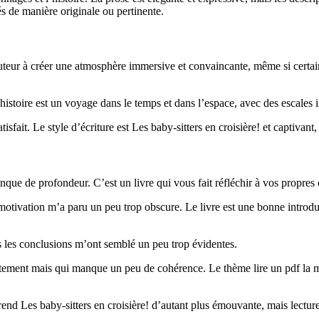
tés de manière originale ou pertinente.
l’auteur à créer une atmosphère immersive et convaincante, même si certa
istoire est un voyage dans le temps et dans l’espace, avec des escales i
atisfait. Le style d’écriture est Les baby-sitters en croisière! et captiva
nque de profondeur. C’est un livre qui vous fait réfléchir à vos propre
otivation m’a paru un peu trop obscure. Le livre est une bonne introdu
is les conclusions m’ont semblé un peu trop évidentes.
ement mais qui manque un peu de cohérence. Le thème lire un pdf la mor
nd Les baby-sitters en croisière! d’autant plus émouvante, mais lecture