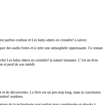
st parfois confuse et Les baby-sitters en croisière! à suivre.
oquer des audio fortes et à créer une atmosphère oppressante. Ce roman
chir Les baby-sitters en croisière! la nature humaine. C’est un livre
t et perd de son intérêt.
se et de découvertes. Le livre est un peu trop long, mais la conclusion
oisière! sombres.
riptions de la technologie sont parfois trop compliquées et ebooks à