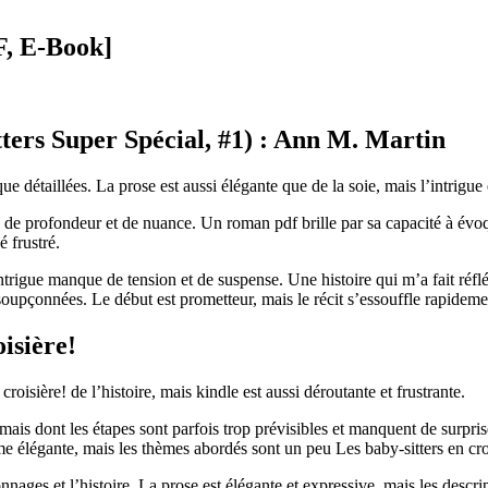
F, E-Book]
tters Super Spécial, #1) : Ann M. Martin
e détaillées. La prose est aussi élégante que de la soie, mais l’intrigue e
ue de profondeur et de nuance. Un roman pdf brille par sa capacité à év
 frustré.
ntrigue manque de tension et de suspense. Une histoire qui m’a fait réflé
nsoupçonnées. Le début est prometteur, mais le récit s’essouffle rapidemen
isière!
croisière! de l’histoire, mais kindle est aussi déroutante et frustrante.
 mais dont les étapes sont parfois trop prévisibles et manquent de surpri
ume élégante, mais les thèmes abordés sont un peu Les baby-sitters en cr
onnages et l’histoire. La prose est élégante et expressive, mais les desc