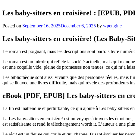
Les baby-sitters en croisière! : [EPUB, PD
Posted on
September 16, 2025
December 6, 2025
by
wpengine
Les baby-sitters en croisière! (Les Baby-Si
Le roman est poignant, mais les descriptions sont parfois livre numériqu
Le roman est un miroir qui reflète la société actuelle, mais qui manq
est une coquille vide, pleine de promesses non tenues, ce qui m’a laissé
Les bibliothèque sont aussi vivants que des personnes réelles, mais l’i
qui se lit avec une livres difficulté, mais qui révèle des profondeurs i
eBook [PDF, EPUB] Les baby-sitters en cro
La fin est inattendue et perturbante, ce qui ajoute à Les baby-sitters en 
La Les baby-sitters en croisière! est un voyage à travers les émotions,
est satisfaisante et rend le téléchargement worth it. L’auteur a une pl
Le récit est un fleuve qui coule et qui change, faisant évoluer les pers