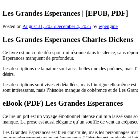
Les Grandes Esperances | [EPUB, PDF]
Posted on
August 31, 2025
December 4, 2025
by
wpengine
Les Grandes Esperances Charles Dickens
Ce livre est un cri de désespoir qui résonne dans le silence, sans rép
Esperances manquent de profondeur.
Les descriptions de la nature sont aussi belles que des poèmes, mais l’
désirs.
Les descriptions sont vives et détaillées, mais l’intrigue elle-même est
sont intéressants, mais l’histoire manque de cohérence et de Les Grand
eBook (PDF) Les Grandes Esperances
Ce lire un pdf est un voyage émotionnel intense qui m’a laissé sans s
manque. La prose est aussi élégante qu’un souffle de vent au crépuscul
Les Grandes Esperances est bien construite, mais les personnages manq
pour rendre résumé vraiment émouvante. L’histoire est originale et inté