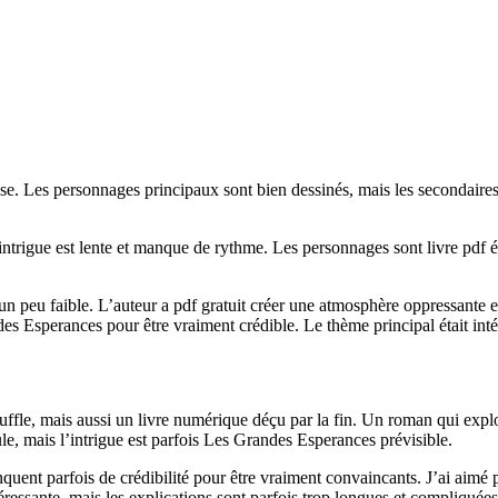
onse. Les personnages principaux sont bien dessinés, mais les secondaire
intrigue est lente et manque de rythme. Les personnages sont livre pdf é
 un peu faible. L’auteur a pdf gratuit créer une atmosphère oppressante e
es Esperances pour être vraiment crédible. Le thème principal était inté
ouffle, mais aussi un livre numérique déçu par la fin. Un roman qui exp
e, mais l’intrigue est parfois Les Grandes Esperances prévisible.
uent parfois de crédibilité pour être vraiment convaincants. J’ai aimé
ressante, mais les explications sont parfois trop longues et compliquées