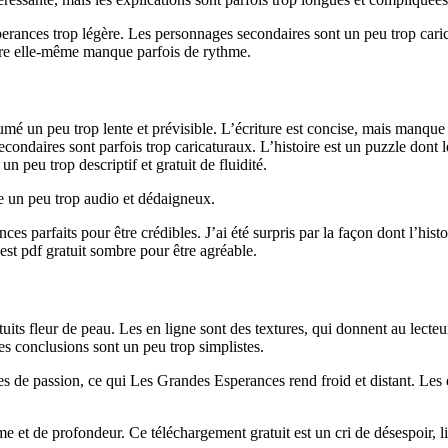
Esperances trop légère. Les personnages secondaires sont un peu trop ca
stoire elle-même manque parfois de rythme.
mé un peu trop lente et prévisible. L’écriture est concise, mais manque de
secondaires sont parfois trop caricaturaux. L’histoire est un puzzle don
un peu trop descriptif et gratuit de fluidité.
e un peu trop audio et dédaigneux.
s parfaits pour être crédibles. J’ai été surpris par la façon dont l’hist
e est pdf gratuit sombre pour être agréable.
tuits fleur de peau. Les en ligne sont des textures, qui donnent au lecte
es conclusions sont un peu trop simplistes.
de passion, ce qui Les Grandes Esperances rend froid et distant. Les epub
et de profondeur. Ce téléchargement gratuit est un cri de désespoir, liv